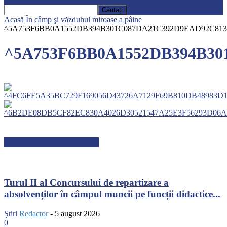
Acasă
În câmp şi văzduhul miroase a pâine
^5A753F6BB0A1552DB394B301C087DA21C392D9EAD92C813129^p
^5A753F6BB0A1552DB394B301
ARTICOLE RECENTE
Turul II al Concursului de repartizare a
absolvenților în câmpul muncii pe funcții didactice...
Știri
Redactor
-
5 august 2026
0