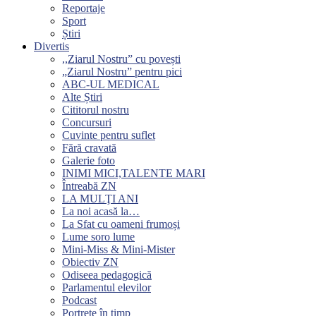
Reportaje
Sport
Știri
Divertis
,,Ziarul Nostru” cu povești
„Ziarul Nostru” pentru pici
ABC-UL MEDICAL
Alte Știri
Cititorul nostru
Concursuri
Cuvinte pentru suflet
Fără cravată
Galerie foto
INIMI MICI,TALENTE MARI
Întreabă ZN
LA MULŢI ANI
La noi acasă la…
La Sfat cu oameni frumoși
Lume soro lume
Mini-Miss & Mini-Mister
Obiectiv ZN
Odiseea pedagogică
Parlamentul elevilor
Podcast
Portrete în timp