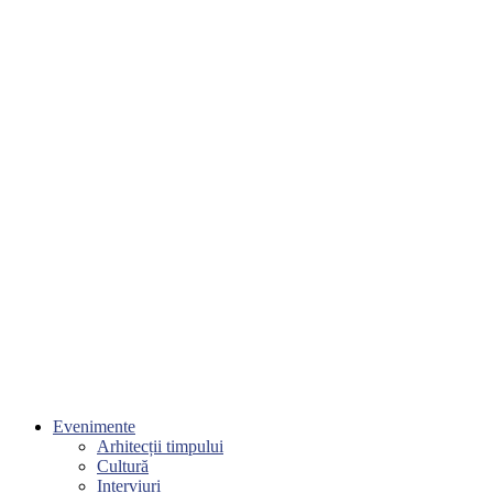
Evenimente
Arhitecții timpului
Cultură
Interviuri