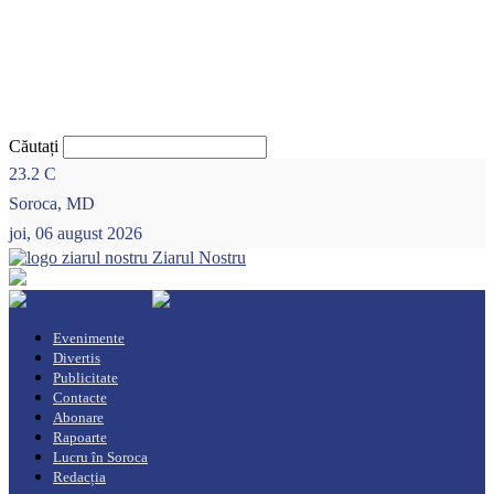
Căutați
23.2
C
Soroca, MD
joi, 06 august 2026
Ziarul Nostru
Evenimente
Divertis
Publicitate
Contacte
Abonare
Rapoarte
Lucru în Soroca
Redacția