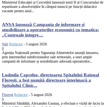
Ministerul Educației și Cercetării lansează turul II al Concursului de
repartizare a absolvenților în câmpul muncii pe funcții didactice
vacante pentru anul...
ANSA lansează Campania de informare și
sensibilizare a operatorilor economici cu tematica:
„Controale integre,...
Știri
Redactor
-
5 august 2026
0
Agenția Națională pentru Siguranța Alimentelor anunță lansarea,
prin intermediul subdiviziunilor sale teritoriale, a unei ample
campanii de informare și sensibilizare adresată operatorilor...
Ludmila Capcelea, directoarea Spitalului Raional
Florești, a fost numită directoare interimară a
Spitalului Clinic...
Florești
Redactor
-
5 august 2026
0
Ministrul Sănătății, Alexandru Gasnaș, a efectuat o vizită de lucru la