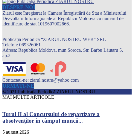
DESPRE NOI
Ziarul este înregistrat la Camera Înregistrării de Stat a Ministerului
Dezvoltării Informaţionale al Republicii Moldova cu numărul de
identificare de stat 1019607002666.
Publicația Periodică “ZIARUL NOSTRU WEB” SRL
Telefon: 069326061
Adresa: Republica Moldova, mun.Soroca, Str. Barbu Lăutaru 5,
ap.2
Contactați-ne:
ziarul.nostru@yahoo.com
URMAȚI-NE
© 2021 Publicaţia Periodică ZIARUL NOSTRU
MAI MULTE ARTICOLE
Turul II al Concursului de repartizare a
absolvenților în câmpul muncii...
5 august 2026