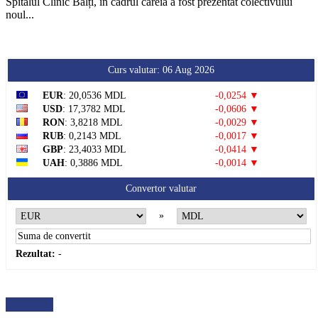
Spitalul Clinic Bălți, în cadrul căreia a fost prezentat colectivului
noul...
Curs valutar: 06 Aug 2026
EUR
: 20,0536 MDL
-0,0254 ▼
USD
: 17,3782 MDL
-0,0606 ▼
RON
: 3,8218 MDL
-0,0029 ▼
RUB
: 0,2143 MDL
-0,0017 ▼
GBP
: 23,4033 MDL
-0,0414 ▼
UAH
: 0,3886 MDL
-0,0014 ▼
Convertor valutar
»
Rezultat:
-
METEO