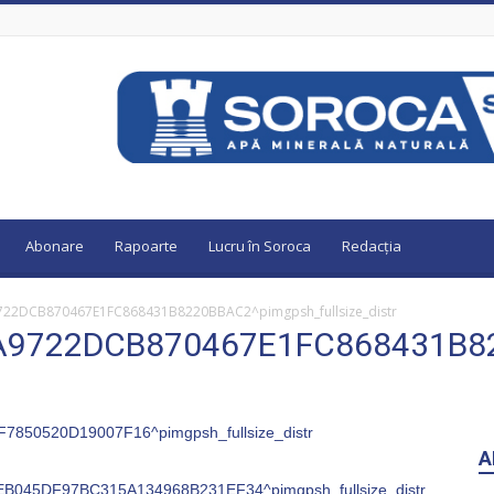
Abonare
Rapoarte
Lucru în Soroca
Redacția
2DCB870467E1FC868431B8220BBAC2^pimgpsh_fullsize_distr
9722DCB870467E1FC868431B8220
A