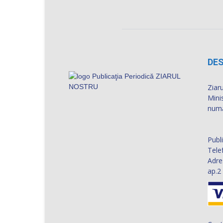
DES
Ziaru
Mini
numă
Publ
Tele
Adre
ap.2