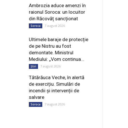
Ambrozia aduce amenzi în
raionul Soroca: un locuitor
din Răcovăț sancționat
7 august 2026
Soroca
Ultimele baraje de protecție
de pe Nistru au fost
demontate. Ministrul
Mediului: „Vom continua...
7 august 2026
Știri
Tătărăuca Veche, în alertă
de exercițiu. Simulări de
incendii și intervenții de
salvare
7 august 2026
Soroca