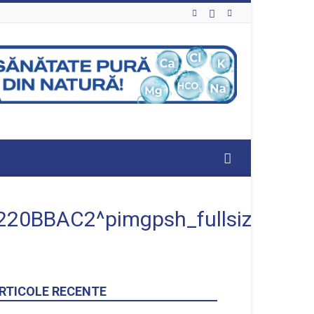
BBAC2^pimgpsh_fullsize_dist
RTICOLE RECENTE