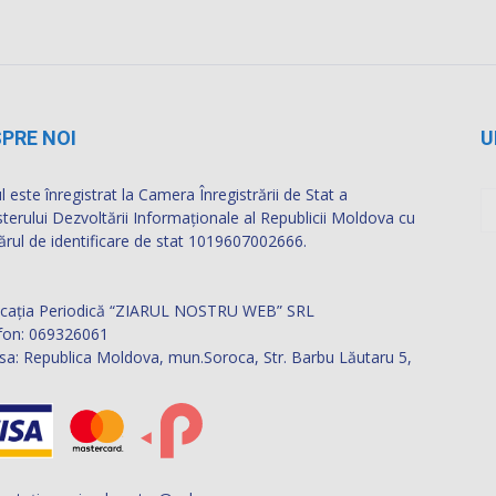
PRE NOI
U
l este înregistrat la Camera Înregistrării de Stat a
sterului Dezvoltării Informaţionale al Republicii Moldova cu
rul de identificare de stat 1019607002666.
icația Periodică “ZIARUL NOSTRU WEB” SRL
fon: 069326061
sa: Republica Moldova, mun.Soroca, Str. Barbu Lăutaru 5,