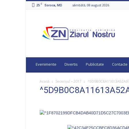
C
25
sâmbătă, 08 august 2026
Soroca, MD
Ziarul
Nostru
Evenimente
Divertis
Publicitate
Contacte
Acasă
Secerişul – 2017
^5D9B0C8A11613A52A972
^5D9B0C8A11613A52A