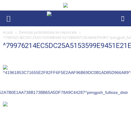
Acasă
Devotaţi jurământului lui Hipocrate
^79976214EC5DC25A5153599E9451E21EB8097C6540A87FA9FC^pimgpsh_fulls
^79976214EC5DC25A5153599E9451E21EB