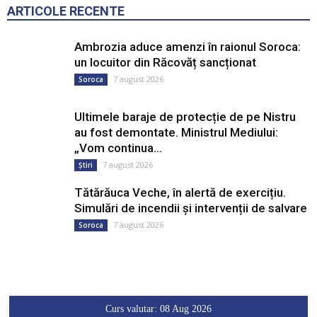
ARTICOLE RECENTE
Ambrozia aduce amenzi în raionul Soroca:
un locuitor din Răcovăț sancționat
7 august 2026
Soroca
Ultimele baraje de protecție de pe Nistru
au fost demontate. Ministrul Mediului:
„Vom continua...
7 august 2026
Știri
Tătărăuca Veche, în alertă de exercițiu.
Simulări de incendii și intervenții de salvare
7 august 2026
Soroca
Curs valutar: 08 Aug 2026