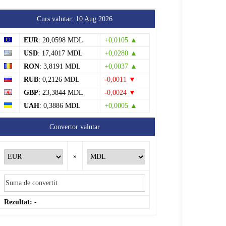
Curs valutar: 10 Aug 2026
EUR
: 20,0598 MDL
+0,0105 ▲
USD
: 17,4017 MDL
+0,0280 ▲
RON
: 3,8191 MDL
+0,0037 ▲
RUB
: 0,2126 MDL
-0,0011 ▼
GBP
: 23,3844 MDL
-0,0024 ▼
UAH
: 0,3886 MDL
+0,0005 ▲
Convertor valutar
»
Rezultat:
-