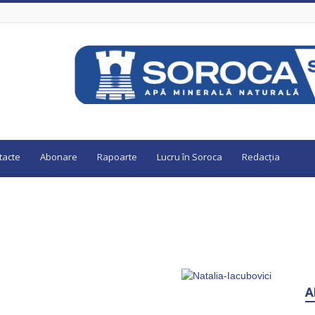
tacte
Abonare
Rapoarte
Lucru în Soroca
Redacția
A