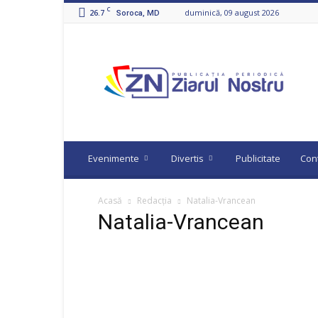
C
26.7
duminică, 09 august 2026
Soroca, MD
Ziarul
Nostru
Evenimente
Divertis
Publicitate
Con
Acasă
Redacția
Natalia-Vrancean
Natalia-Vrancean