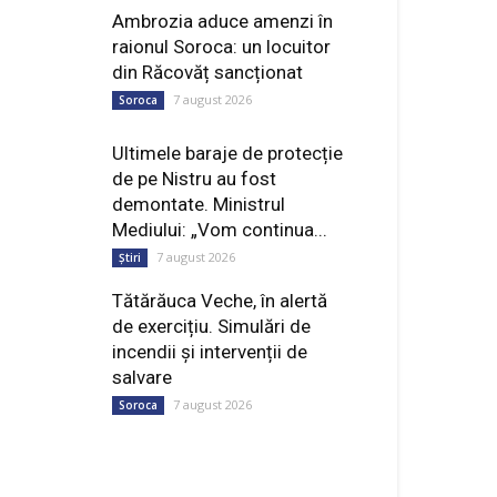
Ambrozia aduce amenzi în
raionul Soroca: un locuitor
din Răcovăț sancționat
7 august 2026
Soroca
Ultimele baraje de protecție
de pe Nistru au fost
demontate. Ministrul
Mediului: „Vom continua...
7 august 2026
Știri
Tătărăuca Veche, în alertă
de exercițiu. Simulări de
incendii și intervenții de
salvare
7 august 2026
Soroca