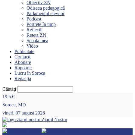
Obiectiv ZN
Odiseea pedagogică
Parlamentul elevilor
Podcast
Portrete în timp
Reflecții
Reteta ZN
Școala mea
Video
Publicitate
Contacte
Abonare
Rapoarte
Lucru în Soroca
Redacția
Căutați
19.5
C
Soroca, MD
vineri, 07 august 2026
Ziarul Nostru