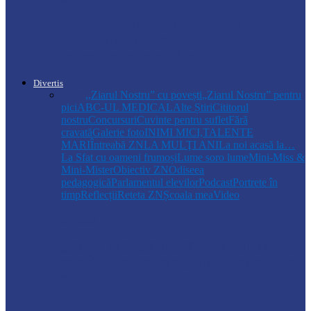
Regulamentul privind relocarea
profesorilor, aprobat de Guvern:
indemnizație de până la…
Divertis
Toate
,,Ziarul Nostru” cu povești
„Ziarul Nostru” pentru
pici
ABC-UL MEDICAL
Alte Știri
Cititorul
nostru
Concursuri
Cuvinte pentru suflet
Fără
cravată
Galerie foto
INIMI MICI,TALENTE
MARI
Întreabă ZN
LA MULŢI ANI
La noi acasă la…
La Sfat cu oameni frumoși
Lume soro lume
Mini-Miss &
Mini-Mister
Obiectiv ZN
Odiseea
pedagogică
Parlamentul elevilor
Podcast
Portrete în
timp
Reflecții
Reteta ZN
Școala mea
Video
Drochia
„INIMI MICI, TALENTE MARI”(II
parte)– Copiii talentați din Drochia aduc
emoție…