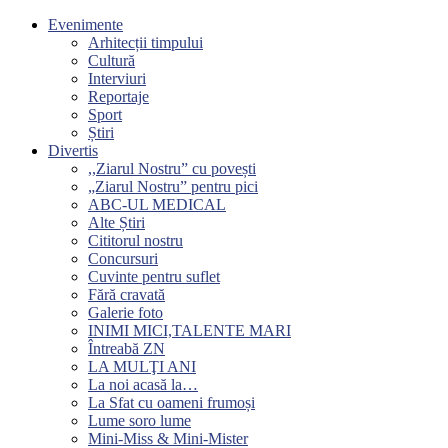
Evenimente
Arhitecții timpului
Cultură
Interviuri
Reportaje
Sport
Știri
Divertis
,,Ziarul Nostru” cu povești
„Ziarul Nostru” pentru pici
ABC-UL MEDICAL
Alte Știri
Cititorul nostru
Concursuri
Cuvinte pentru suflet
Fără cravată
Galerie foto
INIMI MICI,TALENTE MARI
Întreabă ZN
LA MULŢI ANI
La noi acasă la…
La Sfat cu oameni frumoși
Lume soro lume
Mini-Miss & Mini-Mister