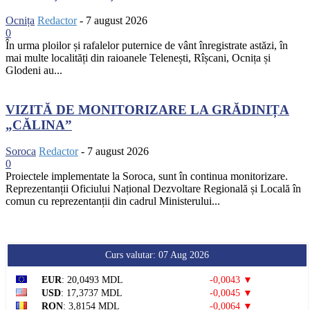
Ocnița
Redactor
-
7 august 2026
0
În urma ploilor și rafalelor puternice de vânt înregistrate astăzi, în
mai multe localități din raioanele Telenești, Rîșcani, Ocnița și
Glodeni au...
VIZITĂ DE MONITORIZARE LA GRĂDINIȚA
„CĂLINA”
Soroca
Redactor
-
7 august 2026
0
Proiectele implementate la Soroca, sunt în continua monitorizare.
Reprezentanții Oficiului Național Dezvoltare Regională și Locală în
comun cu reprezentanții din cadrul Ministerului...
Curs valutar: 07 Aug 2026
EUR
: 20,0493 MDL
-0,0043 ▼
USD
: 17,3737 MDL
-0,0045 ▼
RON
: 3,8154 MDL
-0,0064 ▼