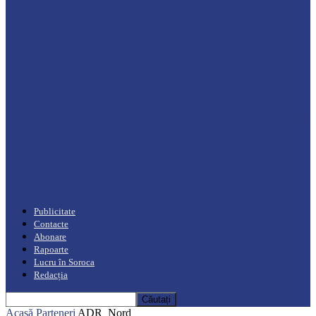
Drochia
„INIMI MICI, TALENTE MARI”(I parte)
– Un dar muzical pentru mame…
Podcast
Moro mahalajiu Podcast cu Robert Cerari
Podcast
“Moro mahalajiu” Podcast cu Marin Alla
Publicitate
Contacte
Abonare
Rapoarte
Lucru în Soroca
Redacția
Acasă
Parteneri
ADR_Nord