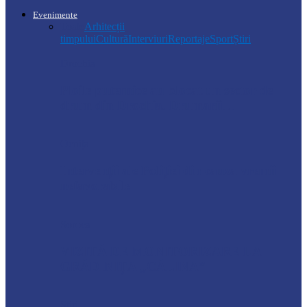
Evenimente
Toate
Arhitecții
timpului
Cultură
Interviuri
Reportaje
Sport
Știri
Drochia
Ploile puternice au blocat un sector de
drum din Drochia. Drumarii…
Ocnița
Intervenții ale Poliției din cauza vremii
nefavorabile
Soroca
VIZITĂ DE MONITORIZARE LA
GRĂDINIȚA „CĂLINA”
Știri