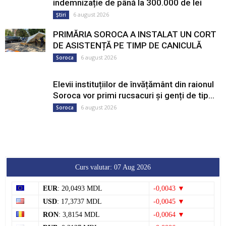
indemnizație de până la 300.000 de lei
6 august 2026
Știri
PRIMĂRIA SOROCA A INSTALAT UN CORT
DE ASISTENȚĂ PE TIMP DE CANICULĂ
6 august 2026
Soroca
Elevii instituțiilor de învățământ din raionul
Soroca vor primi rucsacuri și genți de tip...
6 august 2026
Soroca
Curs valutar: 07 Aug 2026
EUR
: 20,0493 MDL
-0,0043 ▼
USD
: 17,3737 MDL
-0,0045 ▼
RON
: 3,8154 MDL
-0,0064 ▼