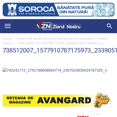
Acasă
Acțiune de salubrizare pe malul lacului de acumulare Costești–
Stânca
738512007_1577910787175973_2339051034773600579_n
738512007_1577910787175973_233905