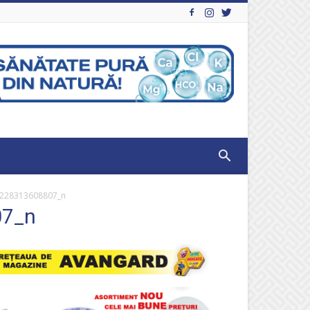
228313608807_n
07_n