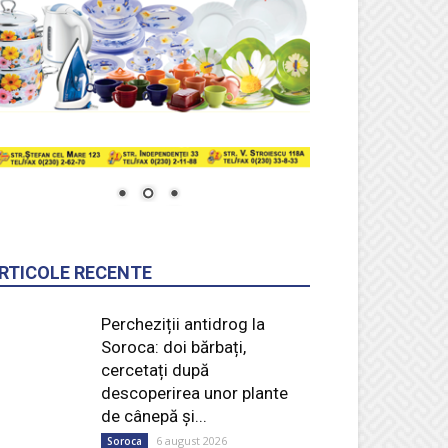
RTICOLE RECENTE
Percheziții antidrog la
Soroca: doi bărbați,
cercetați după
descoperirea unor plante
de cânepă și...
6 august 2026
Soroca