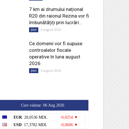
7 km ai drumului național
R20 din raionul Rezina vor fi
îmbunătățiți prin lucrări...
6 august 2026
Știri
Ce domenii vor fi supuse
controalelor fiscale
operative în luna august
2026
6 august 2026
Știri
Curs valutar: 06 Aug 2026
EUR
: 20,0536 MDL
-0,0254 ▼
USD
: 17,3782 MDL
-0,0606 ▼