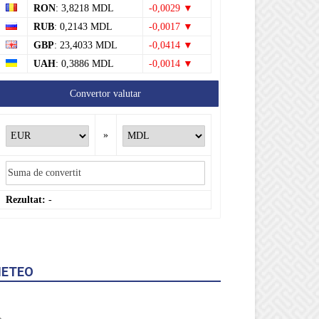
RON
: 3,8218 MDL
-0,0029 ▼
RUB
: 0,2143 MDL
-0,0017 ▼
GBP
: 23,4033 MDL
-0,0414 ▼
UAH
: 0,3886 MDL
-0,0014 ▼
Convertor valutar
»
Rezultat:
-
ETEO