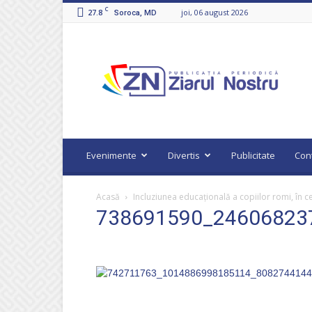
C
27.8
joi, 06 august 2026
Soroca, MD
Ziarul
Nostru
Evenimente
Divertis
Publicitate
Con
Acasă
Incluziunea educațională a copiilor romi, în ce
738691590_24606823