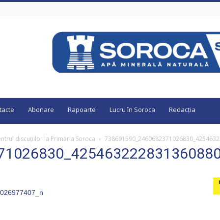
tacte
Abonare
Rapoarte
Lucru în Soroca
Redacția
ntrul discuțiilor la Primăria Soroca
738691590_2460682371026830_4254632
71026830_42546322283136088