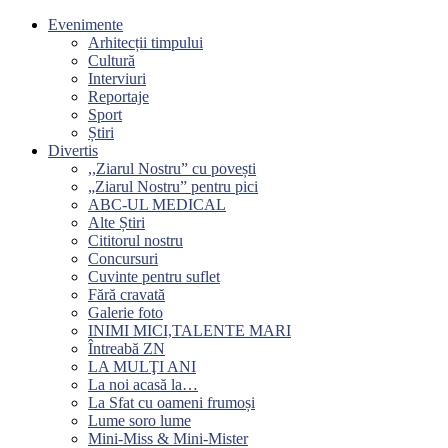
Evenimente
Arhitecții timpului
Cultură
Interviuri
Reportaje
Sport
Știri
Divertis
,,Ziarul Nostru” cu povești
„Ziarul Nostru” pentru pici
ABC-UL MEDICAL
Alte Știri
Cititorul nostru
Concursuri
Cuvinte pentru suflet
Fără cravată
Galerie foto
INIMI MICI,TALENTE MARI
Întreabă ZN
LA MULŢI ANI
La noi acasă la…
La Sfat cu oameni frumoși
Lume soro lume
Mini-Miss & Mini-Mister