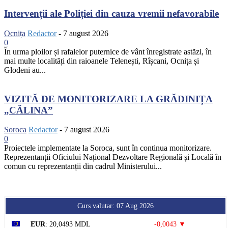
Intervenții ale Poliției din cauza vremii nefavorabile
Ocnița
Redactor
-
7 august 2026
0
În urma ploilor și rafalelor puternice de vânt înregistrate astăzi, în
mai multe localități din raioanele Telenești, Rîșcani, Ocnița și
Glodeni au...
VIZITĂ DE MONITORIZARE LA GRĂDINIȚA
„CĂLINA”
Soroca
Redactor
-
7 august 2026
0
Proiectele implementate la Soroca, sunt în continua monitorizare.
Reprezentanții Oficiului Național Dezvoltare Regională și Locală în
comun cu reprezentanții din cadrul Ministerului...
Curs valutar: 07 Aug 2026
EUR
: 20,0493 MDL
-0,0043 ▼