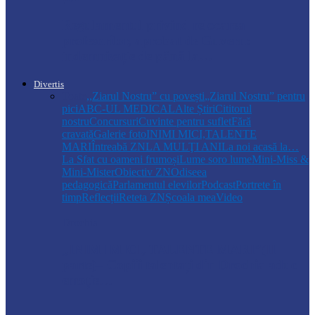
Regulamentul privind relocarea
profesorilor, aprobat de Guvern:
indemnizație de până la…
Divertis
Toate
,,Ziarul Nostru” cu povești
„Ziarul Nostru” pentru
pici
ABC-UL MEDICAL
Alte Știri
Cititorul
nostru
Concursuri
Cuvinte pentru suflet
Fără
cravată
Galerie foto
INIMI MICI,TALENTE
MARI
Întreabă ZN
LA MULŢI ANI
La noi acasă la…
La Sfat cu oameni frumoși
Lume soro lume
Mini-Miss &
Mini-Mister
Obiectiv ZN
Odiseea
pedagogică
Parlamentul elevilor
Podcast
Portrete în
timp
Reflecții
Reteta ZN
Școala mea
Video
Drochia
„INIMI MICI, TALENTE MARI”(II
parte)– Copiii talentați din Drochia aduc
emoție…