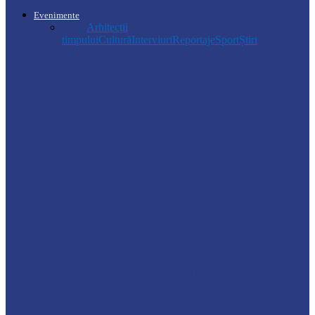
Evenimente
Toate
Arhitecții
timpului
Cultură
Interviuri
Reportaje
Sport
Știri
Drochia
Ploile puternice au blocat un sector de
drum din Drochia. Drumarii…
Ocnița
Intervenții ale Poliției din cauza vremii
nefavorabile
Soroca
VIZITĂ DE MONITORIZARE LA
GRĂDINIȚA „CĂLINA”
Știri