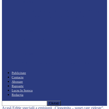
Drochia
„INIMI MICI, TALENTE MARI”(I parte)
– Un dar muzical pentru mame…
Podcast
Moro mahalajiu Podcast cu Robert Cerari
Podcast
“Moro mahalajiu” Podcast cu Marin Alla
Publicitate
Contacte
Abonare
Rapoarte
Lucru în Soroca
Redacția
Acasă
Ediție specială a emisiunii „Clopotnița – sunet care zidește”,