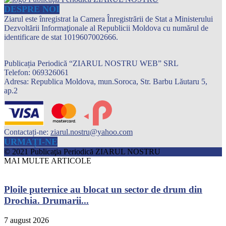
DESPRE NOI
Ziarul este înregistrat la Camera Înregistrării de Stat a Ministerului
Dezvoltării Informaţionale al Republicii Moldova cu numărul de
identificare de stat 1019607002666.
Publicația Periodică “ZIARUL NOSTRU WEB” SRL
Telefon: 069326061
Adresa: Republica Moldova, mun.Soroca, Str. Barbu Lăutaru 5,
ap.2
Contactați-ne:
ziarul.nostru@yahoo.com
URMAȚI-NE
© 2021 Publicaţia Periodică ZIARUL NOSTRU
MAI MULTE ARTICOLE
Ploile puternice au blocat un sector de drum din
Drochia. Drumarii...
7 august 2026