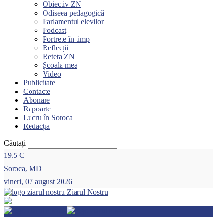
Obiectiv ZN
Odiseea pedagogică
Parlamentul elevilor
Podcast
Portrete în timp
Reflecții
Reteta ZN
Școala mea
Video
Publicitate
Contacte
Abonare
Rapoarte
Lucru în Soroca
Redacția
Căutați
19.5
C
Soroca, MD
vineri, 07 august 2026
Ziarul Nostru