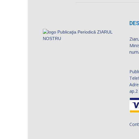
DES
Ziaru
Mini
numă