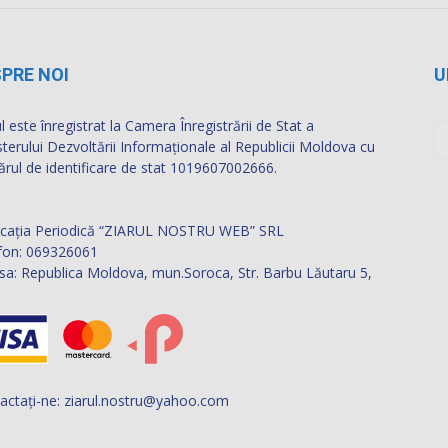
Dacă ai fost martorul unor accidente sau
fenomene meteorologice deosebite, ai luat parte
la evenimente inedite sau, pur şi simplu, te-a
amuzat o anumită situaţie pe care vrei să o vadă
şi alţii, contactează-ne. Dacă ai filmat sau
fotografiat un astfel de eveniment şi vrei să apară
pe acest site, trimite-ne clipul tău video sau
fotografiile pe adresa de mail
ziarul.nostru@yahoo.com.
PRE NOI
U
l este înregistrat la Camera Înregistrării de Stat a
sterului Dezvoltării Informaţionale al Republicii Moldova cu
rul de identificare de stat 1019607002666.