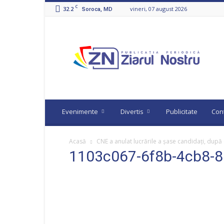
C
32.2
vineri, 07 august 2026
Soroca, MD
Ziarul
Nostru
Evenimente
Divertis
Publicitate
Con
Acasă
CNE a anulat lucrările a șase candidați, după c
1103c067-6f8b-4cb8-