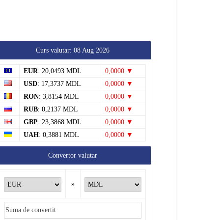
Tătărăuca Veche, în alertă
de exercițiu. Simulări de
incendii și intervenții de
salvare
7 august 2026
Soroca
Autoritățile monitorizează
alimentarea cu apă la
Cosăuți, pe fondul scăderii
nivelului Nistrului
7 august 2026
Soroca
Curs valutar: 08 Aug 2026
EUR
: 20,0493 MDL
0,0000 ▼
USD
: 17,3737 MDL
0,0000 ▼