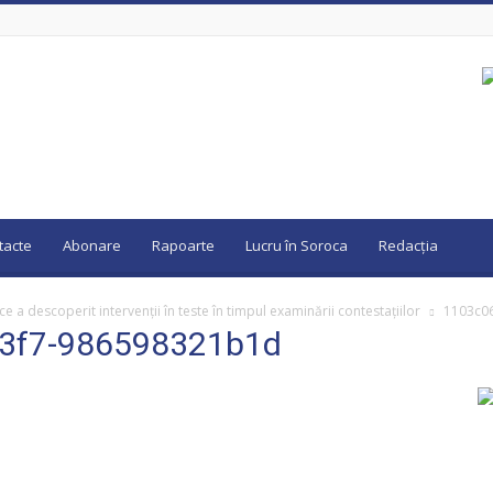
tacte
Abonare
Rapoarte
Lucru în Soroca
Redacția
e a descoperit intervenții în teste în timpul examinării contestațiilor
1103c0
83f7-986598321b1d