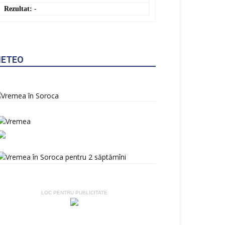
RON
: 3,8154 MDL
0,0000 ▼
RUB
: 0,2137 MDL
0,0000 ▼
GBP
: 23,3868 MDL
0,0000 ▼
UAH
: 0,3881 MDL
0,0000 ▼
Convertor valutar
»
Rezultat:
-
ETEO