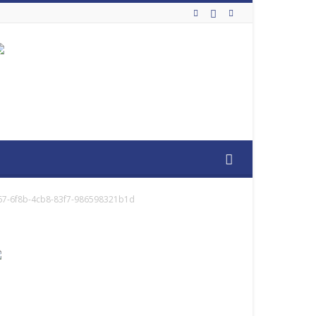
67-6f8b-4cb8-83f7-986598321b1d