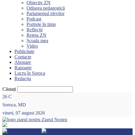
Obiectiv ZN
Odiseea pedagogică
Parlamentul elevilor
Podcast
Portrete în timp
Reflecții
Reteta ZN
Școala mea
Video
Publicitate
Contacte
Abonare
Rapoarte
Lucru în Soroca
Redacția
Căutați
26
C
Soroca, MD
vineri, 07 august 2026
Ziarul Nostru