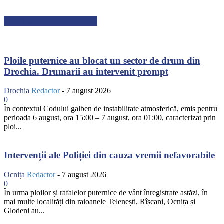
ARTICOLE RECENTE
Ploile puternice au blocat un sector de drum din
Drochia. Drumarii au intervenit prompt
Drochia
Redactor
-
7 august 2026
0
În contextul Codului galben de instabilitate atmosferică, emis pentru
perioada 6 august, ora 15:00 – 7 august, ora 01:00, caracterizat prin
ploi...
Intervenții ale Poliției din cauza vremii nefavorabile
Ocnița
Redactor
-
7 august 2026
0
În urma ploilor și rafalelor puternice de vânt înregistrate astăzi, în
mai multe localități din raioanele Telenești, Rîșcani, Ocnița și
Glodeni au...