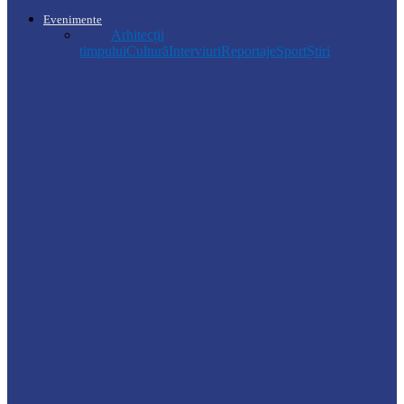
Evenimente
Toate
Arhitecții
timpului
Cultură
Interviuri
Reportaje
Sport
Știri
Drochia
Ploile puternice au blocat un sector de
drum din Drochia. Drumarii…
Ocnița
Intervenții ale Poliției din cauza vremii
nefavorabile
Soroca
VIZITĂ DE MONITORIZARE LA
GRĂDINIȚA „CĂLINA”
Știri