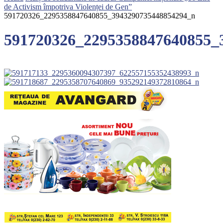
de Activism împotriva Violenței de Gen”
591720326_2295358847640855_3943290735448854294_n
591720326_2295358847640855_