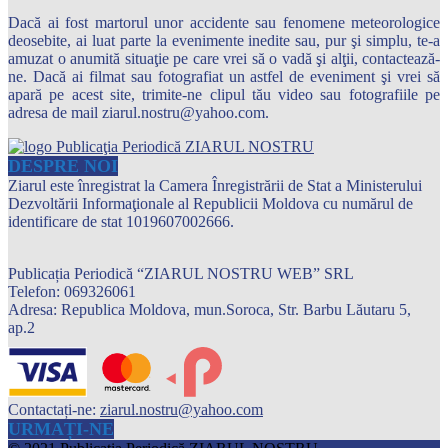
Dacă ai fost martorul unor accidente sau fenomene meteorologice
deosebite, ai luat parte la evenimente inedite sau, pur şi simplu, te-a
amuzat o anumită situaţie pe care vrei să o vadă şi alţii, contactează-
ne. Dacă ai filmat sau fotografiat un astfel de eveniment şi vrei să
apară pe acest site, trimite-ne clipul tău video sau fotografiile pe
adresa de mail ziarul.nostru@yahoo.com.
DESPRE NOI
Ziarul este înregistrat la Camera Înregistrării de Stat a Ministerului
Dezvoltării Informaţionale al Republicii Moldova cu numărul de
identificare de stat 1019607002666.
Publicația Periodică “ZIARUL NOSTRU WEB” SRL
Telefon: 069326061
Adresa: Republica Moldova, mun.Soroca, Str. Barbu Lăutaru 5,
ap.2
Contactați-ne:
ziarul.nostru@yahoo.com
URMAȚI-NE