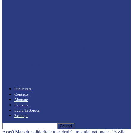
Drochia
„INIMI MICI, TALENTE MARI”(I parte)
– Un dar muzical pentru mame…
Podcast
Moro mahalajiu Podcast cu Robert Cerari
Podcast
“Moro mahalajiu” Podcast cu Marin Alla
Publicitate
Contacte
Abonare
Rapoarte
Lucru în Soroca
Redacția
Acasă
Marș de solidaritate în cadrul Campaniei naționale „16 Zile