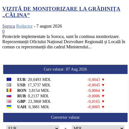
VIZITĂ DE MONITORIZARE LA GRĂDINIȚA
„CĂLINA”
Soroca
Redactor
-
7 august 2026
0
Proiectele implementate la Soroca, sunt în continua monitorizare.
Reprezentanții Oficiului Național Dezvoltare Regională și Locală în
comun cu reprezentanții din cadrul Ministerului...
Curs valutar: 07 Aug 2026
EUR
: 20,0493 MDL
-0,0043 ▼
USD
: 17,3737 MDL
-0,0045 ▼
RON
: 3,8154 MDL
-0,0064 ▼
RUB
: 0,2137 MDL
-0,0006 ▼
GBP
: 23,3868 MDL
-0,0165 ▼
UAH
: 0,3881 MDL
-0,0005 ▼
Convertor valutar
»