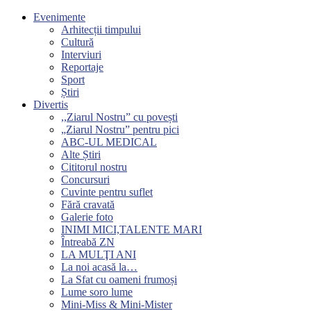
Evenimente
Arhitecții timpului
Cultură
Interviuri
Reportaje
Sport
Știri
Divertis
,,Ziarul Nostru” cu povești
„Ziarul Nostru” pentru pici
ABC-UL MEDICAL
Alte Știri
Cititorul nostru
Concursuri
Cuvinte pentru suflet
Fără cravată
Galerie foto
INIMI MICI,TALENTE MARI
Întreabă ZN
LA MULŢI ANI
La noi acasă la…
La Sfat cu oameni frumoși
Lume soro lume
Mini-Miss & Mini-Mister