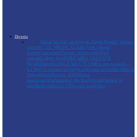
Regulamentul privind relocarea
profesorilor, aprobat de Guvern:
indemnizație de până la…
Divertis
Toate
,,Ziarul Nostru” cu povești
„Ziarul Nostru” pentru
pici
ABC-UL MEDICAL
Alte Știri
Cititorul
nostru
Concursuri
Cuvinte pentru suflet
Fără
cravată
Galerie foto
INIMI MICI,TALENTE
MARI
Întreabă ZN
LA MULŢI ANI
La noi acasă la…
La Sfat cu oameni frumoși
Lume soro lume
Mini-Miss &
Mini-Mister
Obiectiv ZN
Odiseea
pedagogică
Parlamentul elevilor
Podcast
Portrete în
timp
Reflecții
Reteta ZN
Școala mea
Video
Drochia
„INIMI MICI, TALENTE MARI”(II
parte)– Copiii talentați din Drochia aduc
emoție…