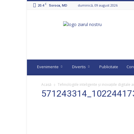
C
20.4
duminică, 09 august 2026
Soroca, MD
Ziarul
Nostru
Evenimente
Divertis
Publicitate
Con
Acasă
Tehnologiile inteligente și inovațiile digitale au
571243314_10224417