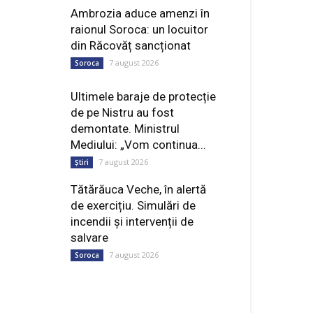
Ambrozia aduce amenzi în
raionul Soroca: un locuitor
din Răcovăț sancționat
7 august 2026
Soroca
Ultimele baraje de protecție
de pe Nistru au fost
demontate. Ministrul
Mediului: „Vom continua...
7 august 2026
Știri
Tătărăuca Veche, în alertă
de exercițiu. Simulări de
incendii și intervenții de
salvare
7 august 2026
Soroca