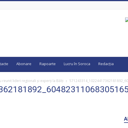
tacte
Abonare
Rapoarte
Lucru în Soroca
Redacția
 reunit lideri regionali și experți la Bălți
571243314_10224417362181892_6
362181892_6048231106830516
A