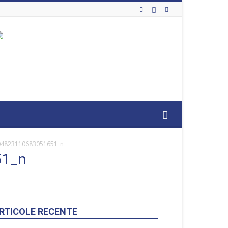
04823110683051651_n
51_n
RTICOLE RECENTE