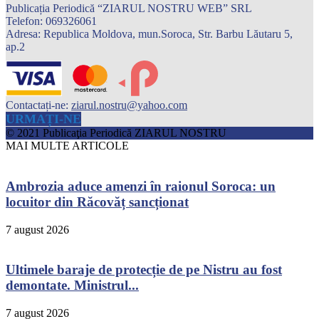
Publicația Periodică “ZIARUL NOSTRU WEB” SRL
Telefon: 069326061
Adresa: Republica Moldova, mun.Soroca, Str. Barbu Lăutaru 5,
ap.2
Contactați-ne:
ziarul.nostru@yahoo.com
URMAȚI-NE
© 2021 Publicaţia Periodică ZIARUL NOSTRU
MAI MULTE ARTICOLE
Ambrozia aduce amenzi în raionul Soroca: un
locuitor din Răcovăț sancționat
7 august 2026
Ultimele baraje de protecție de pe Nistru au fost
demontate. Ministrul...
7 august 2026