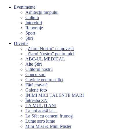
Evenimente
Arhitecții timpului
Cultură
Interviuri
Reportaje
Sport
Știri
Divertis
,,Ziarul Nostru” cu povești
„Ziarul Nostru” pentru pici
ABC-UL MEDICAL
Alte Știri
Cititorul nostru
Concursuri
Cuvinte pentru suflet
Fără cravată
Galerie foto
INIMI MICI,TALENTE MARI
Întreabă ZN
LA MULŢI ANI
La noi acasă la…
La Sfat cu oameni frumoși
Lume soro lume
Mini-Miss & Mini-Mister