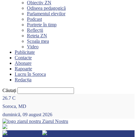
Obiectiv ZN
Odiseea pedagogică
Parlamentul elevilor
Podcast
Portrete în timp
Reflecții
Reteta ZN
Școala mea
Video
Publicitate
Contacte
Abonare
Rapoarte
Lucru în Soroca
Redacția
Căutați
26.7
C
Soroca, MD
duminică, 09 august 2026
Ziarul Nostru