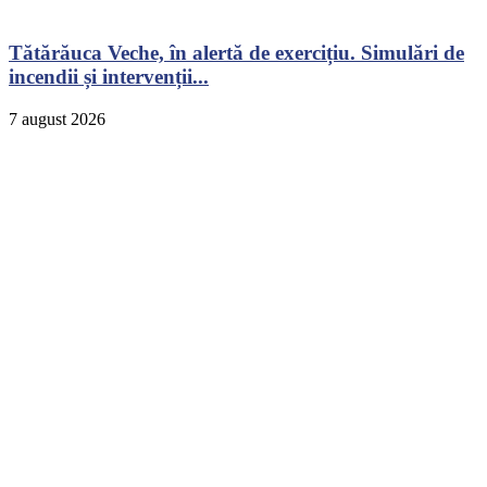
Tătărăuca Veche, în alertă de exercițiu. Simulări de
incendii și intervenții...
7 august 2026