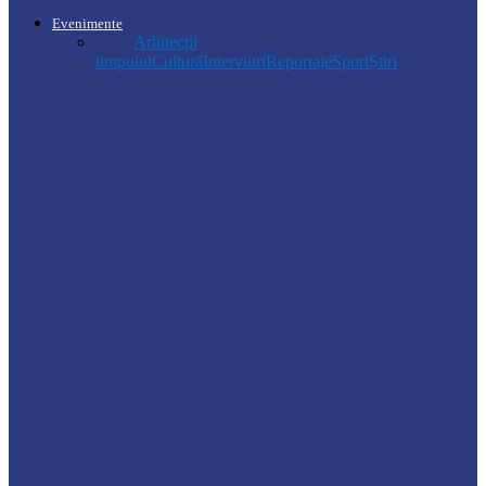
Evenimente
Toate
Arhitecții
timpului
Cultură
Interviuri
Reportaje
Sport
Știri
Soroca
Ambrozia aduce amenzi în raionul Soroca:
un locuitor din Răcovăț sancționat
Știri
Ultimele baraje de protecție de pe Nistru
au fost demontate. Ministrul…
Soroca
Tătărăuca Veche, în alertă de exercițiu.
Simulări de incendii și intervenții…
Soroca