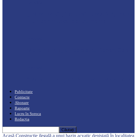
Drochia
„INIMI MICI, TALENTE MARI”(I parte)
– Un dar muzical pentru mame…
Podcast
Moro mahalajiu Podcast cu Robert Cerari
Podcast
“Moro mahalajiu” Podcast cu Marin Alla
Publicitate
Contacte
Abonare
Rapoarte
Lucru în Soroca
Redacția
Acasă
Construcție ilegală a unui bazin acvatic depistată în localitatea