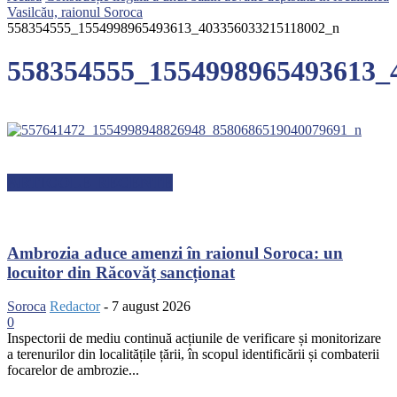
Vasilcău, raionul Soroca
558354555_1554998965493613_403356033215118002_n
558354555_1554998965493613_
ARTICOLE RECENTE
Ambrozia aduce amenzi în raionul Soroca: un
locuitor din Răcovăț sancționat
Soroca
Redactor
-
7 august 2026
0
Inspectorii de mediu continuă acțiunile de verificare și monitorizare
a terenurilor din localitățile țării, în scopul identificării și combaterii
focarelor de ambrozie...