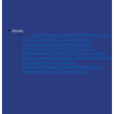
Autoritățile monitorizează alimentarea cu
apă la Cosăuți, pe fondul scăderii
nivelului…
Divertis
Toate
,,Ziarul Nostru” cu povești
„Ziarul Nostru” pentru
pici
ABC-UL MEDICAL
Alte Știri
Cititorul
nostru
Concursuri
Cuvinte pentru suflet
Fără
cravată
Galerie foto
INIMI MICI,TALENTE
MARI
Întreabă ZN
LA MULŢI ANI
La noi acasă la…
La Sfat cu oameni frumoși
Lume soro lume
Mini-Miss &
Mini-Mister
Obiectiv ZN
Odiseea
pedagogică
Parlamentul elevilor
Podcast
Portrete în
timp
Reflecții
Reteta ZN
Școala mea
Video
Drochia
„INIMI MICI, TALENTE MARI”(II
parte)– Copiii talentați din Drochia aduc
emoție…