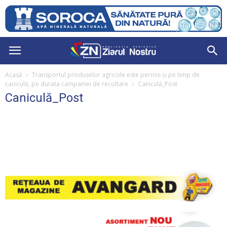
Acasă
Transportul produselor agricole este permis și pe timp de
caniculă, pe durata campaniei de recoltare
Caniculă_Post
Caniculă_Post