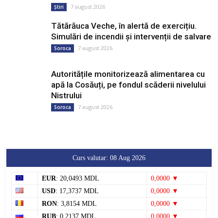
7 august 2026
Știri
Tătărăuca Veche, în alertă de exercițiu.
Simulări de incendii și intervenții de salvare
7 august 2026
Soroca
Autoritățile monitorizează alimentarea cu
apă la Cosăuți, pe fondul scăderii nivelului
Nistrului
7 august 2026
Soroca
Curs valutar: 08 Aug 2026
EUR
: 20,0493 MDL
0,0000 ▼
USD
: 17,3737 MDL
0,0000 ▼
RON
: 3,8154 MDL
0,0000 ▼
RUB
: 0,2137 MDL
0,0000 ▼