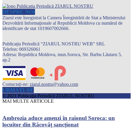
DESPRE NOI
Ziarul este înregistrat la Camera Înregistrării de Stat a Ministerului
Dezvoltării Informaţionale al Republicii Moldova cu numărul de
identificare de stat 1019607002666.
Publicația Periodică “ZIARUL NOSTRU WEB” SRL
Telefon: 069326061
Adresa: Republica Moldova, mun.Soroca, Str. Barbu Lăutaru 5,
ap.2
Contactați-ne:
ziarul.nostru@yahoo.com
URMAȚI-NE
© 2021 Publicaţia Periodică ZIARUL NOSTRU
MAI MULTE ARTICOLE
Ambrozia aduce amenzi în raionul Soroca: un
locuitor din Răcovăț sancționat