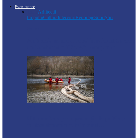
Evenimente
Toate
Arhitecții
timpului
Cultură
Interviuri
Reportaje
Sport
Știri
Soroca
Ambrozia aduce amenzi în raionul Soroca:
un locuitor din Răcovăț sancționat
Știri
Ultimele baraje de protecție de pe Nistru
au fost demontate. Ministrul…