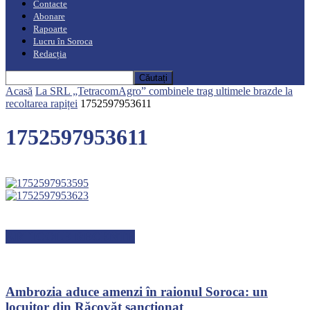
Contacte
Abonare
Rapoarte
Lucru în Soroca
Redacția
Acasă
La SRL „TetracomAgro” combinele trag ultimele brazde la
recoltarea rapiței
1752597953611
1752597953611
ARTICOLE RECENTE
Ambrozia aduce amenzi în raionul Soroca: un
locuitor din Răcovăț sancționat