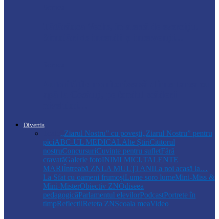
Soroca
Tătărăuca Veche, în alertă de exercițiu.
Simulări de incendii și intervenții…
Soroca
Autoritățile monitorizează alimentarea cu
apă la Cosăuți, pe fondul scăderii
nivelului…
Divertis
Toate
,,Ziarul Nostru” cu povești
„Ziarul Nostru” pentru
pici
ABC-UL MEDICAL
Alte Știri
Cititorul
nostru
Concursuri
Cuvinte pentru suflet
Fără
cravată
Galerie foto
INIMI MICI,TALENTE
MARI
Întreabă ZN
LA MULŢI ANI
La noi acasă la…
La Sfat cu oameni frumoși
Lume soro lume
Mini-Miss &
Mini-Mister
Obiectiv ZN
Odiseea
pedagogică
Parlamentul elevilor
Podcast
Portrete în
timp
Reflecții
Reteta ZN
Școala mea
Video