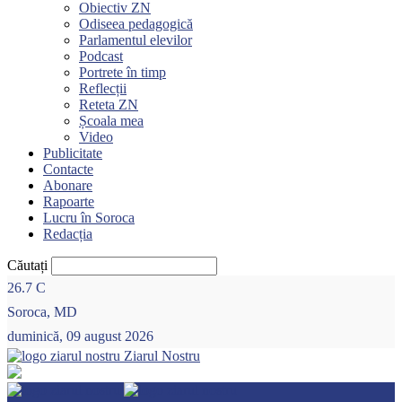
Obiectiv ZN
Odiseea pedagogică
Parlamentul elevilor
Podcast
Portrete în timp
Reflecții
Reteta ZN
Școala mea
Video
Publicitate
Contacte
Abonare
Rapoarte
Lucru în Soroca
Redacția
Căutați
26.7
C
Soroca, MD
duminică, 09 august 2026
Ziarul Nostru