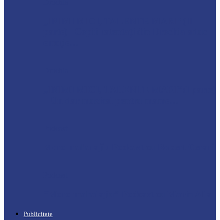
Drochia
„INIMI MICI, TALENTE MARI”(II
parte)– Copiii talentați din Drochia aduc
emoție…
Drochia
„INIMI MICI, TALENTE MARI”(I parte)
– Un dar muzical pentru mame…
Podcast
Moro mahalajiu Podcast cu Robert Cerari
Podcast
“Moro mahalajiu” Podcast cu Marin Alla
Publicitate