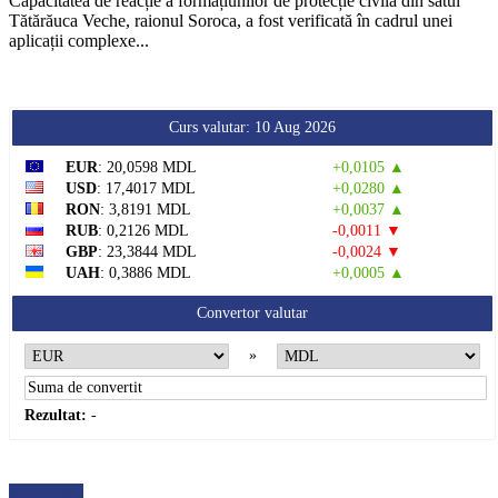
Capacitatea de reacție a formațiunilor de protecție civilă din satul
Tătărăuca Veche, raionul Soroca, a fost verificată în cadrul unei
aplicații complexe...
Curs valutar: 10 Aug 2026
EUR
: 20,0598 MDL
+0,0105 ▲
USD
: 17,4017 MDL
+0,0280 ▲
RON
: 3,8191 MDL
+0,0037 ▲
RUB
: 0,2126 MDL
-0,0011 ▼
GBP
: 23,3844 MDL
-0,0024 ▼
UAH
: 0,3886 MDL
+0,0005 ▲
Convertor valutar
»
Rezultat:
-
METEO