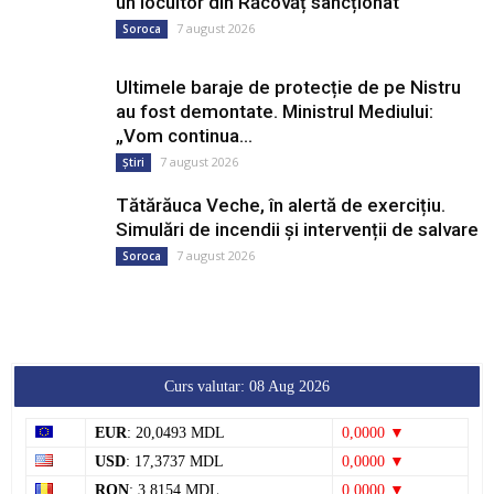
un locuitor din Răcovăț sancționat
7 august 2026
Soroca
Ultimele baraje de protecție de pe Nistru
au fost demontate. Ministrul Mediului:
„Vom continua...
7 august 2026
Știri
Tătărăuca Veche, în alertă de exercițiu.
Simulări de incendii și intervenții de salvare
7 august 2026
Soroca
Curs valutar: 08 Aug 2026
EUR
: 20,0493 MDL
0,0000 ▼
USD
: 17,3737 MDL
0,0000 ▼
RON
: 3,8154 MDL
0,0000 ▼