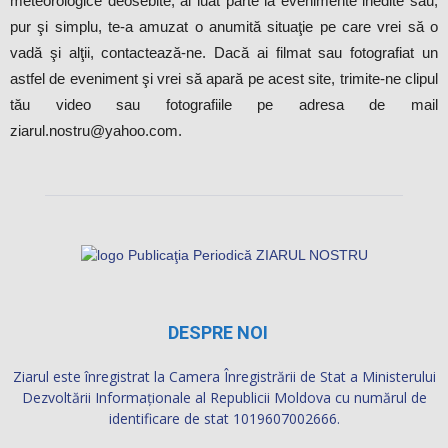
meteorologice deosebite, ai luat parte la evenimente inedite sau,
pur şi simplu, te-a amuzat o anumită situaţie pe care vrei să o
vadă şi alţii, contactează-ne. Dacă ai filmat sau fotografiat un
astfel de eveniment şi vrei să apară pe acest site, trimite-ne clipul
tău video sau fotografiile pe adresa de mail
ziarul.nostru@yahoo.com.
DESPRE NOI
Ziarul este înregistrat la Camera Înregistrării de Stat a Ministerului
Dezvoltării Informaţionale al Republicii Moldova cu numărul de
identificare de stat 1019607002666.