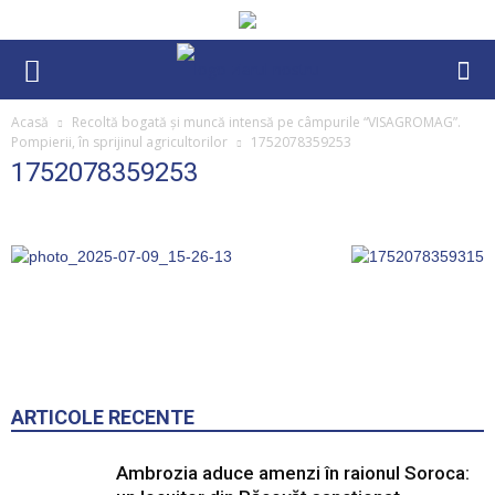
Acasă
Recoltă bogată și muncă intensă pe câmpurile “VISAGROMAG”.
Pompierii, în sprijinul agricultorilor
1752078359253
1752078359253
ARTICOLE RECENTE
Ambrozia aduce amenzi în raionul Soroca: