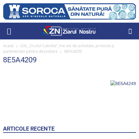
Acasă
GAL „Ocolul Cubolta”, trei ani de activitate, proiecte și
parteneriate pentru dezvoltare
8E5A4209
8E5A4209
ARTICOLE RECENTE