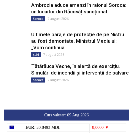
Ambrozia aduce amenzi în raionul Soroca:
un locuitor din Răcovăț sancționat
7 august 2026
Soroca
Ultimele baraje de protecție de pe Nistru
au fost demontate. Ministrul Mediului:
„Vom continua...
7 august 2026
Știri
Tătărăuca Veche, în alertă de exercițiu.
Simulări de incendii și intervenții de salvare
7 august 2026
Soroca
Curs valutar: 09 Aug 2026
EUR
: 20,0493 MDL
0,0000 ▼