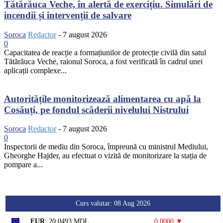
Tătărăuca Veche, în alertă de exercițiu. Simulări de
incendii și intervenții de salvare
Soroca
Redactor
-
7 august 2026
0
Capacitatea de reacție a formațiunilor de protecție civilă din satul
Tătărăuca Veche, raionul Soroca, a fost verificată în cadrul unei
aplicații complexe...
Autoritățile monitorizează alimentarea cu apă la
Cosăuți, pe fondul scăderii nivelului Nistrului
Soroca
Redactor
-
7 august 2026
0
Inspectorii de mediu din Soroca, împreună cu ministrul Mediului,
Gheorghe Hajder, au efectuat o vizită de monitorizare la stația de
pompare a...
Curs valutar: 08 Aug 2026
EUR
: 20,0493 MDL
0,0000 ▼