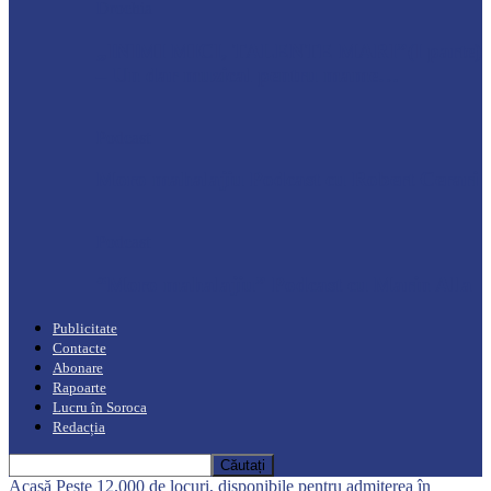
Drochia
„INIMI MICI, TALENTE MARI”(I parte)
– Un dar muzical pentru mame…
Podcast
Moro mahalajiu Podcast cu Robert Cerari
Podcast
“Moro mahalajiu” Podcast cu Marin Alla
Publicitate
Contacte
Abonare
Rapoarte
Lucru în Soroca
Redacția
Acasă
Peste 12.000 de locuri, disponibile pentru admiterea în