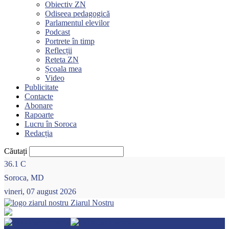
Obiectiv ZN
Odiseea pedagogică
Parlamentul elevilor
Podcast
Portrete în timp
Reflecții
Reteta ZN
Școala mea
Video
Publicitate
Contacte
Abonare
Rapoarte
Lucru în Soroca
Redacția
Căutați
36.1
C
Soroca, MD
vineri, 07 august 2026
Ziarul Nostru