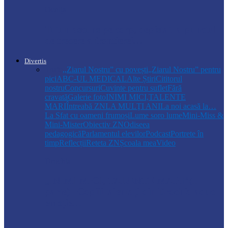
Ocnița
Tutun ascuns pe corp, depistat la punctul
de trecere a frontierei…
Divertis
Toate
,,Ziarul Nostru” cu povești
„Ziarul Nostru” pentru
pici
ABC-UL MEDICAL
Alte Știri
Cititorul
nostru
Concursuri
Cuvinte pentru suflet
Fără
cravată
Galerie foto
INIMI MICI,TALENTE
MARI
Întreabă ZN
LA MULŢI ANI
La noi acasă la…
La Sfat cu oameni frumoși
Lume soro lume
Mini-Miss &
Mini-Mister
Obiectiv ZN
Odiseea
pedagogică
Parlamentul elevilor
Podcast
Portrete în
timp
Reflecții
Reteta ZN
Școala mea
Video
Drochia
„INIMI MICI, TALENTE MARI”(II
parte)– Copiii talentați din Drochia aduc
emoție…