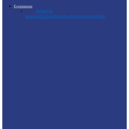
Evenimente
Toate
Arhitecții
timpului
Cultură
Interviuri
Reportaje
Sport
Știri
Știri
Ultimele baraje de protecție de pe Nistru
au fost demontate. Ministrul…
Soroca
Tătărăuca Veche, în alertă de exercițiu.
Simulări de incendii și intervenții…
Soroca
Autoritățile monitorizează alimentarea cu
apă la Cosăuți, pe fondul scăderii
nivelului…