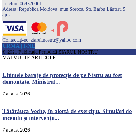
Telefon: 069326061
Adresa: Republica Moldova, mun.Soroca, Str. Barbu Lăutaru 5,
ap.2
Contactați-ne:
ziarul.nostru@yahoo.com
URMAȚI-NE
© 2021 Publicaţia Periodică ZIARUL NOSTRU
MAI MULTE ARTICOLE
Ultimele baraje de protecție de pe Nistru au fost
demontate. Ministrul...
7 august 2026
Tătărăuca Veche, în alertă de exercițiu. Simulări de
incendii și intervenții...
7 august 2026