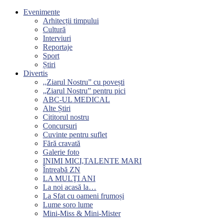
Evenimente
Arhitecții timpului
Cultură
Interviuri
Reportaje
Sport
Știri
Divertis
,,Ziarul Nostru” cu povești
„Ziarul Nostru” pentru pici
ABC-UL MEDICAL
Alte Știri
Cititorul nostru
Concursuri
Cuvinte pentru suflet
Fără cravată
Galerie foto
INIMI MICI,TALENTE MARI
Întreabă ZN
LA MULŢI ANI
La noi acasă la…
La Sfat cu oameni frumoși
Lume soro lume
Mini-Miss & Mini-Mister