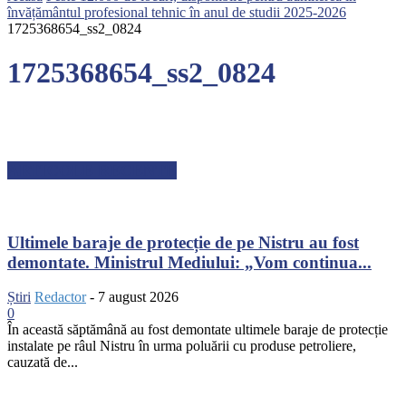
învățământul profesional tehnic în anul de studii 2025-2026
1725368654_ss2_0824
1725368654_ss2_0824
ARTICOLE RECENTE
Ultimele baraje de protecție de pe Nistru au fost
demontate. Ministrul Mediului: „Vom continua...
Știri
Redactor
-
7 august 2026
0
În această săptămână au fost demontate ultimele baraje de protecție
instalate pe râul Nistru în urma poluării cu produse petroliere,
cauzată de...