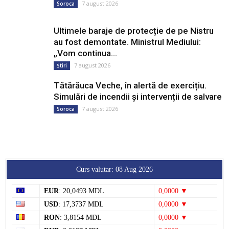
7 august 2026
Soroca
Ultimele baraje de protecție de pe Nistru
au fost demontate. Ministrul Mediului:
„Vom continua...
7 august 2026
Știri
Tătărăuca Veche, în alertă de exercițiu.
Simulări de incendii și intervenții de salvare
7 august 2026
Soroca
Curs valutar: 08 Aug 2026
EUR
: 20,0493 MDL
0,0000 ▼
USD
: 17,3737 MDL
0,0000 ▼
RON
: 3,8154 MDL
0,0000 ▼