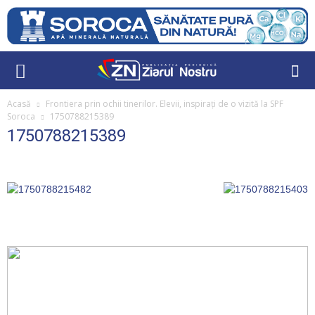
Acasă
Frontiera prin ochii tinerilor. Elevii, inspirați de o vizită la SPF
Soroca
1750788215389
1750788215389