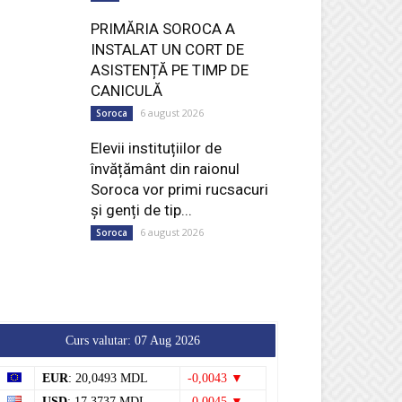
PRIMĂRIA SOROCA A
INSTALAT UN CORT DE
ASISTENȚĂ PE TIMP DE
CANICULĂ
6 august 2026
Soroca
Elevii instituțiilor de
învățământ din raionul
Soroca vor primi rucsacuri
și genți de tip...
6 august 2026
Soroca
Curs valutar: 07 Aug 2026
EUR
: 20,0493 MDL
-0,0043 ▼
USD
: 17,3737 MDL
-0,0045 ▼