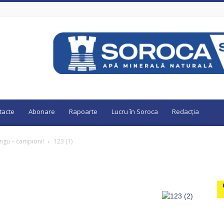
tacte
Abonare
Rapoarte
Lucru în Soroca
Redacția
Lungu – campioni!
123 (1)