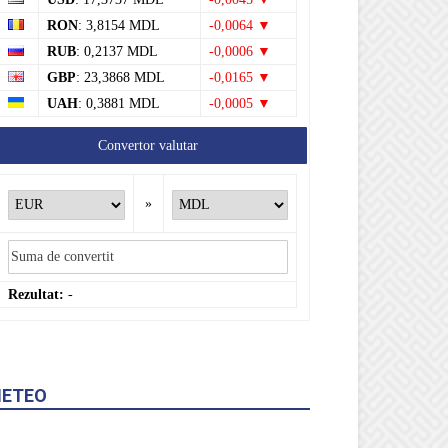
RON
: 3,8154 MDL
-0,0064 ▼
RUB
: 0,2137 MDL
-0,0006 ▼
GBP
: 23,3868 MDL
-0,0165 ▼
UAH
: 0,3881 MDL
-0,0005 ▼
Convertor valutar
»
Rezultat:
-
ETEO