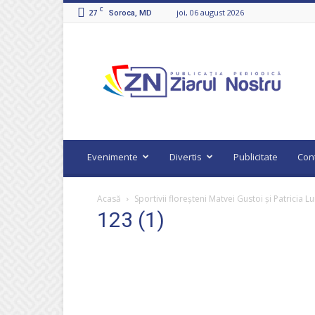
C
27
joi, 06 august 2026
Soroca, MD
Ziarul
Nostru
Evenimente
Divertis
Publicitate
Con
Acasă
Sportivii floreșteni Matvei Gustoi și Patricia 
123 (1)