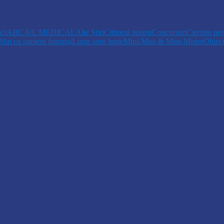
 căpșunelor, sancționată de inspectorii de mediu…
ici
ABC-UL MEDICAL
Alte Știri
Cititorul nostru
Concursuri
Cuvinte pen
Sfat cu oameni frumoși
Lume soro lume
Mini-Miss & Mini-Mister
Obiec
opiii talentați din Drochia aduc emoție…
 Un dar muzical pentru mame…