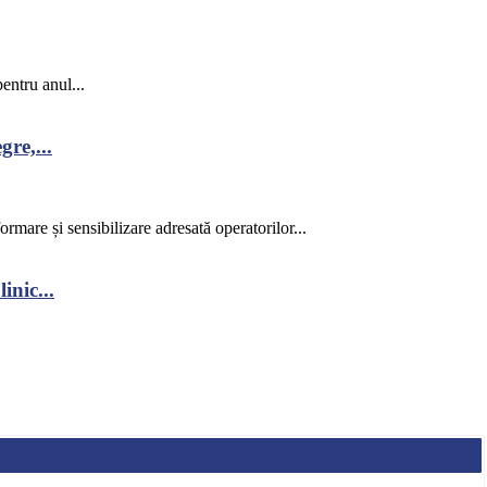
entru anul...
re,...
rmare și sensibilizare adresată operatorilor...
inic...