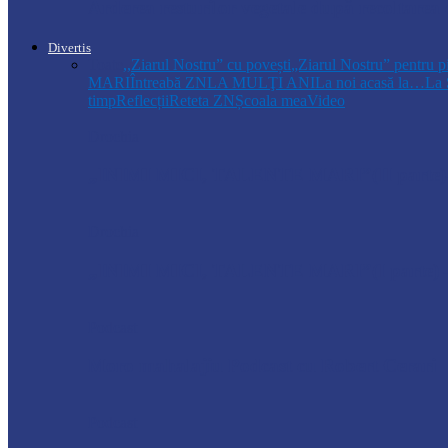
Arderea resturilor vegetale după recoltarea
Divertis
Toate
,,Ziarul Nostru” cu povești
„Ziarul Nostru” pentru p
MARI
Întreabă ZN
LA MULŢI ANI
La noi acasă la…
La 
timp
Reflecții
Reteta ZN
Școala mea
Video
Drochia
„INIMI MICI, TALENTE MARI”(II parte)– C
Drochia
„INIMI MICI, TALENTE MARI”(I parte) –
Podcast
Moro mahalajiu Podcast cu Robert Cerari
Podcast