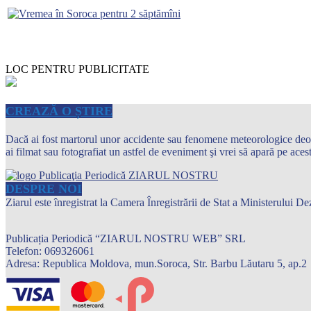
LOC PENTRU PUBLICITATE
CREAZĂ O ȘTIRE
Dacă ai fost martorul unor accidente sau fenomene meteorologice deosebi
ai filmat sau fotografiat un astfel de eveniment şi vrei să apară pe ace
DESPRE NOI
Ziarul este înregistrat la Camera Înregistrării de Stat a Ministerului
Publicația Periodică “ZIARUL NOSTRU WEB” SRL
Telefon: 069326061
Adresa: Republica Moldova, mun.Soroca, Str. Barbu Lăutaru 5, ap.2