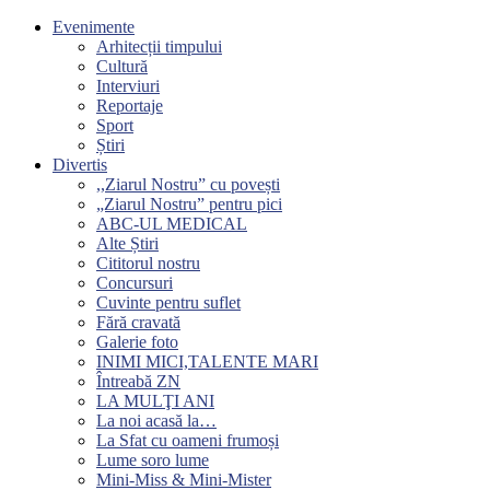
Evenimente
Arhitecții timpului
Cultură
Interviuri
Reportaje
Sport
Știri
Divertis
,,Ziarul Nostru” cu povești
„Ziarul Nostru” pentru pici
ABC-UL MEDICAL
Alte Știri
Cititorul nostru
Concursuri
Cuvinte pentru suflet
Fără cravată
Galerie foto
INIMI MICI,TALENTE MARI
Întreabă ZN
LA MULŢI ANI
La noi acasă la…
La Sfat cu oameni frumoși
Lume soro lume
Mini-Miss & Mini-Mister