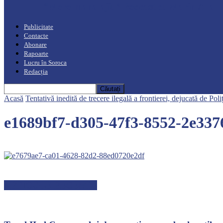
“Moro mahalajiu” Podcast cu Marin Alla
Publicitate
Contacte
Abonare
Rapoarte
Lucru în Soroca
Redacția
Acasă
Tentativă inedită de trecere ilegală a frontierei, dejucată de Poli
e1689bf7-d305-47f3-8552-2e337
ARTICOLE RECENTE