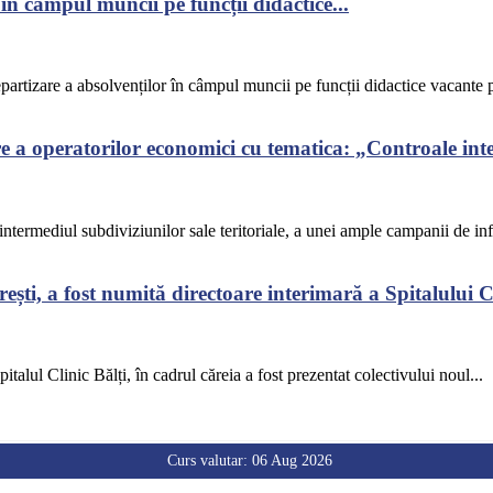
în câmpul muncii pe funcții didactice...
epartizare a absolvenților în câmpul muncii pe funcții didactice vacante p
a operatorilor economici cu tematica: „Controale integ
termediul subdiviziunilor sale teritoriale, a unei ample campanii de info
ști, a fost numită directoare interimară a Spitalului Cl
talul Clinic Bălți, în cadrul căreia a fost prezentat colectivului noul...
Curs valutar: 06 Aug 2026