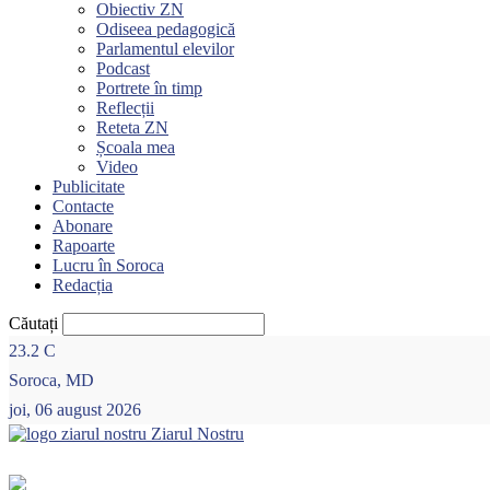
Obiectiv ZN
Odiseea pedagogică
Parlamentul elevilor
Podcast
Portrete în timp
Reflecții
Reteta ZN
Școala mea
Video
Publicitate
Contacte
Abonare
Rapoarte
Lucru în Soroca
Redacția
Căutați
23.2
C
Soroca, MD
joi, 06 august 2026
Ziarul Nostru