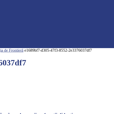
ția de Frontieră
e1689bf7-d305-47f3-8552-2e3376037df7
6037df7