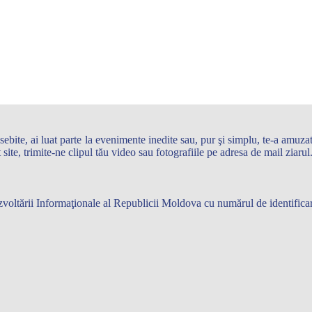
te, ai luat parte la evenimente inedite sau, pur şi simplu, te-a amuzat 
st site, trimite-ne clipul tău video sau fotografiile pe adresa de mail zi
 Dezvoltării Informaţionale al Republicii Moldova cu numărul de identifi