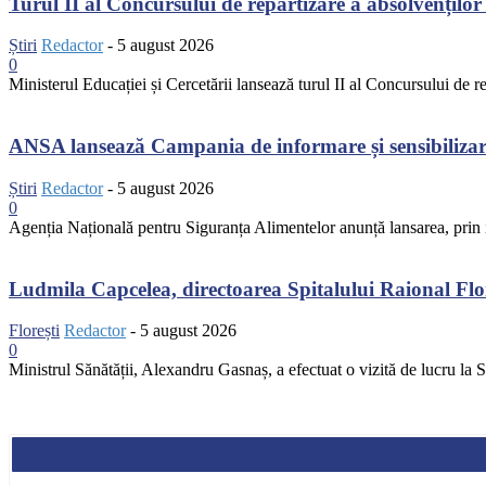
Turul II al Concursului de repartizare a absolvenților 
Știri
Redactor
-
5 august 2026
0
Ministerul Educației și Cercetării lansează turul II al Concursului de r
ANSA lansează Campania de informare și sensibilizare 
Știri
Redactor
-
5 august 2026
0
Agenția Națională pentru Siguranța Alimentelor anunță lansarea, prin in
Ludmila Capcelea, directoarea Spitalului Raional Flore
Florești
Redactor
-
5 august 2026
0
Ministrul Sănătății, Alexandru Gasnaș, a efectuat o vizită de lucru la Spi