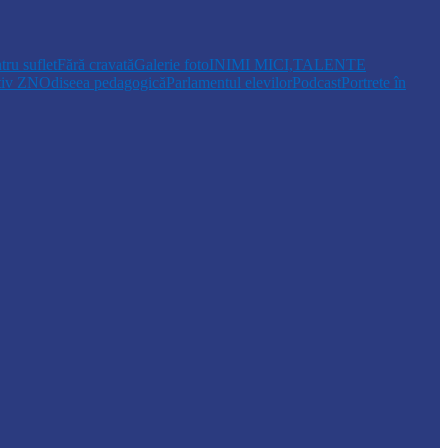
tru suflet
Fără cravată
Galerie foto
INIMI MICI,TALENTE
tiv ZN
Odiseea pedagogică
Parlamentul elevilor
Podcast
Portrete în