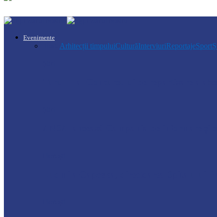
Evenimente
Toate
Arhitecții timpului
Cultură
Interviuri
Reportaje
Sport
Ș
Știri
Turul II al Concursului de repartizare a a
Știri
ANSA lansează Campania de informare și se
Florești
Ludmila Capcelea, directoarea Spitalului Ra
Florești