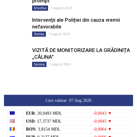
7 august 2026
Drochia
Intervenții ale Poliției din cauza vremii
nefavorabile
7 august 2026
Ocnița
VIZITĂ DE MONITORIZARE LA GRĂDINIȚA
„CĂLINA”
7 august 2026
Soroca
Curs valutar: 07 Aug 2026
EUR
: 20,0493 MDL
-0,0043 ▼
USD
: 17,3737 MDL
-0,0045 ▼
RON
: 3,8154 MDL
-0,0064 ▼
RUB
: 0,2137 MDL
-0,0006 ▼