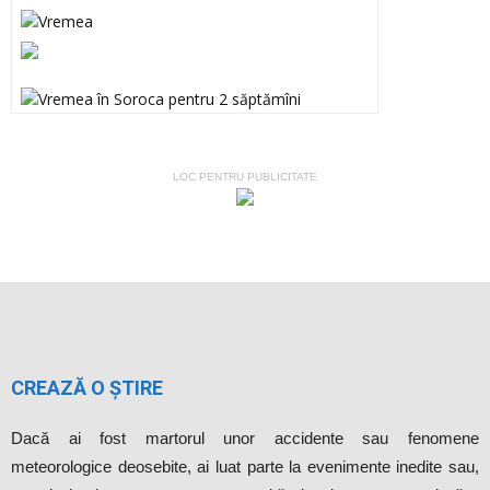
LOC PENTRU PUBLICITATE
CREAZĂ O ȘTIRE
Dacă ai fost martorul unor accidente sau fenomene
meteorologice deosebite, ai luat parte la evenimente inedite sau,
pur şi simplu, te-a amuzat o anumită situaţie pe care vrei să o