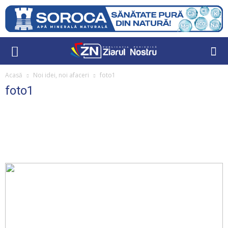
Acasă
Noi idei, noi afaceri
foto1
foto1