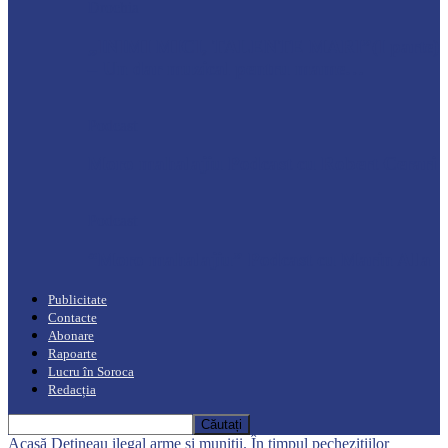
Drochia
„INIMI MICI, TALENTE MARI”(I parte)
– Un dar muzical pentru mame…
Podcast
Moro mahalajiu Podcast cu Robert Cerari
Podcast
“Moro mahalajiu” Podcast cu Marin Alla
Publicitate
Contacte
Abonare
Rapoarte
Lucru în Soroca
Redacția
Acasă
Dețineau ilegal arme și muniții. În timpul pechezițiilor