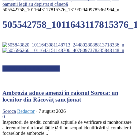
oamenii legii au depistat și cânepă
505542758_1011643117815376_1319929499785361964_n
505542758_1011643117815376_
ARTICOLE RECENTE
Ambrozia aduce amenzi în raionul Soroca: un
locuitor din Răcovăț sancționat
Soroca
Redactor
-
7 august 2026
0
Inspectorii de mediu continuă acțiunile de verificare și monitorizare
a terenurilor din localitățile țării, în scopul identificării și combaterii
focarelor de ambrozie...