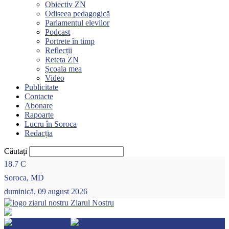
Obiectiv ZN
Odiseea pedagogică
Parlamentul elevilor
Podcast
Portrete în timp
Reflecții
Reteta ZN
Școala mea
Video
Publicitate
Contacte
Abonare
Rapoarte
Lucru în Soroca
Redacția
Căutați
18.7
C
Soroca, MD
duminică, 09 august 2026
Ziarul Nostru