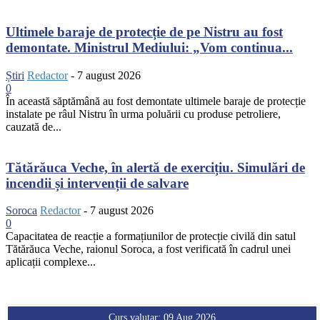
Ultimele baraje de protecție de pe Nistru au fost
demontate. Ministrul Mediului: „Vom continua...
Știri
Redactor
-
7 august 2026
0
În această săptămână au fost demontate ultimele baraje de protecție
instalate pe râul Nistru în urma poluării cu produse petroliere,
cauzată de...
Tătărăuca Veche, în alertă de exercițiu. Simulări de
incendii și intervenții de salvare
Soroca
Redactor
-
7 august 2026
0
Capacitatea de reacție a formațiunilor de protecție civilă din satul
Tătărăuca Veche, raionul Soroca, a fost verificată în cadrul unei
aplicații complexe...
Curs valutar: 09 Aug 2026