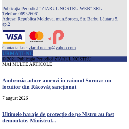
Publicația Periodică “ZIARUL NOSTRU WEB” SRL
Telefon: 069326061
Adresa: Republica Moldova, mun.Soroca, Str. Barbu Lăutaru 5,
ap.2
Contactați-ne:
ziarul.nostru@yahoo.com
URMAȚI-NE
© 2021 Publicaţia Periodică ZIARUL NOSTRU
MAI MULTE ARTICOLE
Ambrozia aduce amenzi în raionul Soroca: un
locuitor din Răcovăț sancționat
7 august 2026
Ultimele baraje de protecție de pe Nistru au fost
demontate. Ministrul...