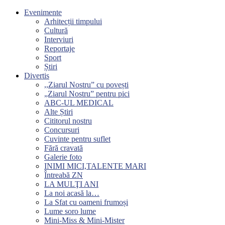
Evenimente
Arhitecții timpului
Cultură
Interviuri
Reportaje
Sport
Știri
Divertis
,,Ziarul Nostru” cu povești
„Ziarul Nostru” pentru pici
ABC-UL MEDICAL
Alte Știri
Cititorul nostru
Concursuri
Cuvinte pentru suflet
Fără cravată
Galerie foto
INIMI MICI,TALENTE MARI
Întreabă ZN
LA MULŢI ANI
La noi acasă la…
La Sfat cu oameni frumoși
Lume soro lume
Mini-Miss & Mini-Mister