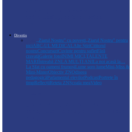
Autoritățile monitorizează alimentarea cu
apă la Cosăuți, pe fondul scăderii
nivelului…
Divertis
Toate
,,Ziarul Nostru” cu povești
„Ziarul Nostru” pentru
pici
ABC-UL MEDICAL
Alte Știri
Cititorul
nostru
Concursuri
Cuvinte pentru suflet
Fără
cravată
Galerie foto
INIMI MICI,TALENTE
MARI
Întreabă ZN
LA MULŢI ANI
La noi acasă la…
La Sfat cu oameni frumoși
Lume soro lume
Mini-Miss &
Mini-Mister
Obiectiv ZN
Odiseea
pedagogică
Parlamentul elevilor
Podcast
Portrete în
timp
Reflecții
Reteta ZN
Școala mea
Video
Drochia
„INIMI MICI, TALENTE MARI”(II
parte)– Copiii talentați din Drochia aduc
emoție…