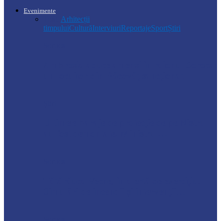
Evenimente
Toate
Arhitecții
timpului
Cultură
Interviuri
Reportaje
Sport
Știri
Soroca
Ambrozia aduce amenzi în raionul Soroca:
un locuitor din Răcovăț sancționat
Știri
Ultimele baraje de protecție de pe Nistru
au fost demontate. Ministrul…
Soroca
Tătărăuca Veche, în alertă de exercițiu.
Simulări de incendii și intervenții…
Soroca