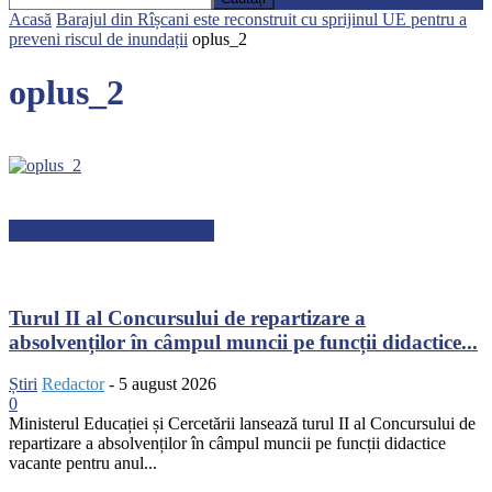
Acasă
Barajul din Rîșcani este reconstruit cu sprijinul UE pentru a
preveni riscul de inundații
oplus_2
oplus_2
ARTICOLE RECENTE
Turul II al Concursului de repartizare a
absolvenților în câmpul muncii pe funcții didactice...
Știri
Redactor
-
5 august 2026
0
Ministerul Educației și Cercetării lansează turul II al Concursului de
repartizare a absolvenților în câmpul muncii pe funcții didactice
vacante pentru anul...