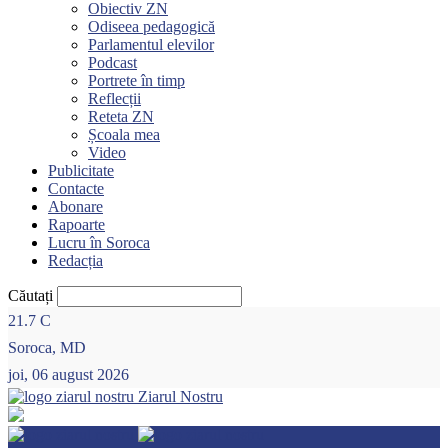
Obiectiv ZN
Odiseea pedagogică
Parlamentul elevilor
Podcast
Portrete în timp
Reflecții
Reteta ZN
Școala mea
Video
Publicitate
Contacte
Abonare
Rapoarte
Lucru în Soroca
Redacția
Căutați
21.7
C
Soroca, MD
joi, 06 august 2026
Ziarul Nostru