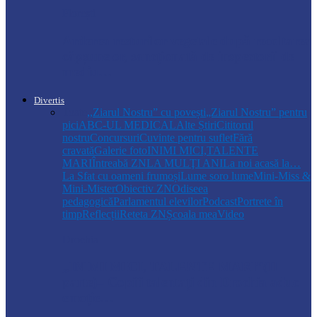
Florești
Arderea resturilor vegetale după recoltarea
căpșunelor, sancționată de inspectorii de
mediu…
Divertis
Toate
,,Ziarul Nostru” cu povești
„Ziarul Nostru” pentru
pici
ABC-UL MEDICAL
Alte Știri
Cititorul
nostru
Concursuri
Cuvinte pentru suflet
Fără
cravată
Galerie foto
INIMI MICI,TALENTE
MARI
Întreabă ZN
LA MULŢI ANI
La noi acasă la…
La Sfat cu oameni frumoși
Lume soro lume
Mini-Miss &
Mini-Mister
Obiectiv ZN
Odiseea
pedagogică
Parlamentul elevilor
Podcast
Portrete în
timp
Reflecții
Reteta ZN
Școala mea
Video
Drochia
„INIMI MICI, TALENTE MARI”(II
parte)– Copiii talentați din Drochia aduc
emoție…