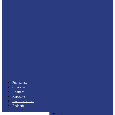
Drochia
„INIMI MICI, TALENTE MARI”(I parte)
– Un dar muzical pentru mame…
Podcast
Moro mahalajiu Podcast cu Robert Cerari
Podcast
“Moro mahalajiu” Podcast cu Marin Alla
Publicitate
Contacte
Abonare
Rapoarte
Lucru în Soroca
Redacția