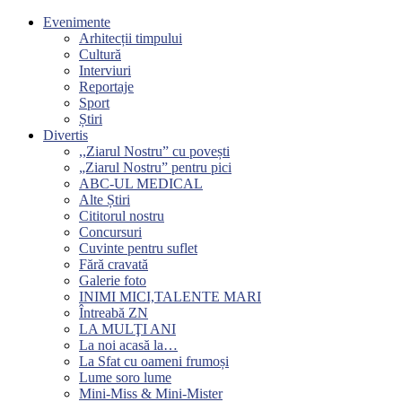
Evenimente
Arhitecții timpului
Cultură
Interviuri
Reportaje
Sport
Știri
Divertis
,,Ziarul Nostru” cu povești
„Ziarul Nostru” pentru pici
ABC-UL MEDICAL
Alte Știri
Cititorul nostru
Concursuri
Cuvinte pentru suflet
Fără cravată
Galerie foto
INIMI MICI,TALENTE MARI
Întreabă ZN
LA MULŢI ANI
La noi acasă la…
La Sfat cu oameni frumoși
Lume soro lume
Mini-Miss & Mini-Mister