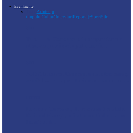
Evenimente
Toate
Arhitecții
timpului
Cultură
Interviuri
Reportaje
Sport
Știri
Știri
Turul II al Concursului de repartizare a
absolvenților în câmpul muncii…
Știri
ANSA lansează Campania de informare și
sensibilizare a operatorilor economici cu…
Florești
Ludmila Capcelea, directoarea Spitalului
Raional Florești, a fost numită directoare
interimară…