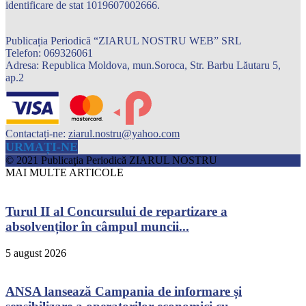
identificare de stat 1019607002666.
Publicația Periodică “ZIARUL NOSTRU WEB” SRL
Telefon: 069326061
Adresa: Republica Moldova, mun.Soroca, Str. Barbu Lăutaru 5,
ap.2
Contactați-ne:
ziarul.nostru@yahoo.com
URMAȚI-NE
© 2021 Publicaţia Periodică ZIARUL NOSTRU
MAI MULTE ARTICOLE
Turul II al Concursului de repartizare a
absolvenților în câmpul muncii...
5 august 2026
ANSA lansează Campania de informare și