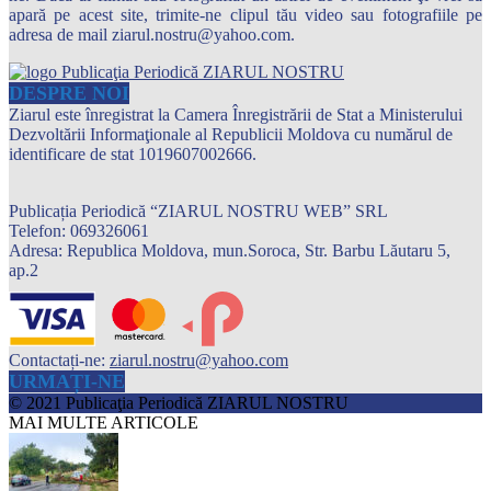
apară pe acest site, trimite-ne clipul tău video sau fotografiile pe
adresa de mail ziarul.nostru@yahoo.com.
DESPRE NOI
Ziarul este înregistrat la Camera Înregistrării de Stat a Ministerului
Dezvoltării Informaţionale al Republicii Moldova cu numărul de
identificare de stat 1019607002666.
Publicația Periodică “ZIARUL NOSTRU WEB” SRL
Telefon: 069326061
Adresa: Republica Moldova, mun.Soroca, Str. Barbu Lăutaru 5,
ap.2
Contactați-ne:
ziarul.nostru@yahoo.com
URMAȚI-NE
© 2021 Publicaţia Periodică ZIARUL NOSTRU
MAI MULTE ARTICOLE