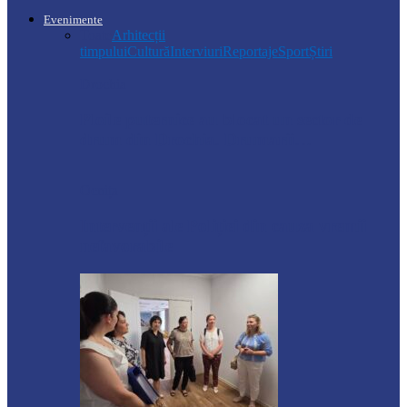
Evenimente
Toate
Arhitecții
timpului
Cultură
Interviuri
Reportaje
Sport
Știri
Drochia
Ploile puternice au blocat un sector de
drum din Drochia. Drumarii…
Ocnița
Intervenții ale Poliției din cauza vremii
nefavorabile