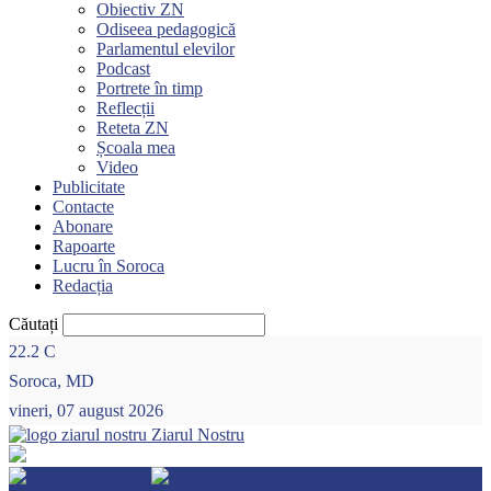
Obiectiv ZN
Odiseea pedagogică
Parlamentul elevilor
Podcast
Portrete în timp
Reflecții
Reteta ZN
Școala mea
Video
Publicitate
Contacte
Abonare
Rapoarte
Lucru în Soroca
Redacția
Căutați
22.2
C
Soroca, MD
vineri, 07 august 2026
Ziarul Nostru