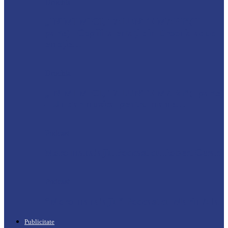
Drochia
„INIMI MICI, TALENTE MARI”(II
parte)– Copiii talentați din Drochia aduc
emoție…
Drochia
„INIMI MICI, TALENTE MARI”(I parte)
– Un dar muzical pentru mame…
Podcast
Moro mahalajiu Podcast cu Robert Cerari
Podcast
“Moro mahalajiu” Podcast cu Marin Alla
Publicitate