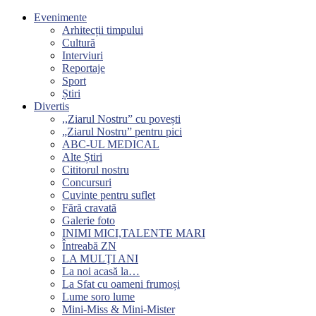
Evenimente
Arhitecții timpului
Cultură
Interviuri
Reportaje
Sport
Știri
Divertis
,,Ziarul Nostru” cu povești
„Ziarul Nostru” pentru pici
ABC-UL MEDICAL
Alte Știri
Cititorul nostru
Concursuri
Cuvinte pentru suflet
Fără cravată
Galerie foto
INIMI MICI,TALENTE MARI
Întreabă ZN
LA MULŢI ANI
La noi acasă la…
La Sfat cu oameni frumoși
Lume soro lume
Mini-Miss & Mini-Mister