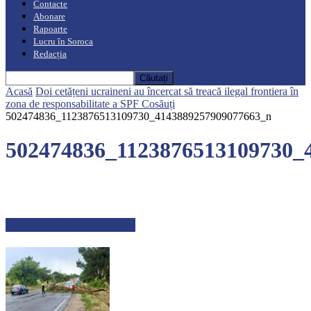
Contacte
Abonare
Rapoarte
Lucru în Soroca
Redacția
Acasă
Doi cetățeni ucraineni au încercat să treacă ilegal frontiera în
zona de responsabilitate a SPF Cosăuți
502474836_1123876513109730_4143889257909077663_n
502474836_1123876513109730_
ARTICOLE RECENTE