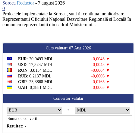
Soroca
Redactor
-
7 august 2026
0
Proiectele implementate la Soroca, sunt în continua monitorizare.
Reprezentanții Oficiului Național Dezvoltare Regională și Locală în
comun cu reprezentanții din cadrul Ministerului...
Curs valutar: 07 Aug 2026
EUR
: 20,0493 MDL
-0,0043 ▼
USD
: 17,3737 MDL
-0,0045 ▼
RON
: 3,8154 MDL
-0,0064 ▼
RUB
: 0,2137 MDL
-0,0006 ▼
GBP
: 23,3868 MDL
-0,0165 ▼
UAH
: 0,3881 MDL
-0,0005 ▼
Convertor valutar
»
Rezultat:
-