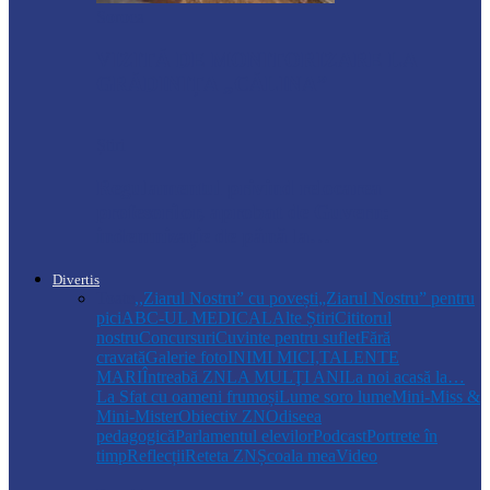
Soroca
VIZITĂ DE MONITORIZARE LA
GRĂDINIȚA „CĂLINA”
Știri
Regulamentul privind relocarea
profesorilor, aprobat de Guvern:
indemnizație de până la…
Divertis
Toate
,,Ziarul Nostru” cu povești
„Ziarul Nostru” pentru
pici
ABC-UL MEDICAL
Alte Știri
Cititorul
nostru
Concursuri
Cuvinte pentru suflet
Fără
cravată
Galerie foto
INIMI MICI,TALENTE
MARI
Întreabă ZN
LA MULŢI ANI
La noi acasă la…
La Sfat cu oameni frumoși
Lume soro lume
Mini-Miss &
Mini-Mister
Obiectiv ZN
Odiseea
pedagogică
Parlamentul elevilor
Podcast
Portrete în
timp
Reflecții
Reteta ZN
Școala mea
Video