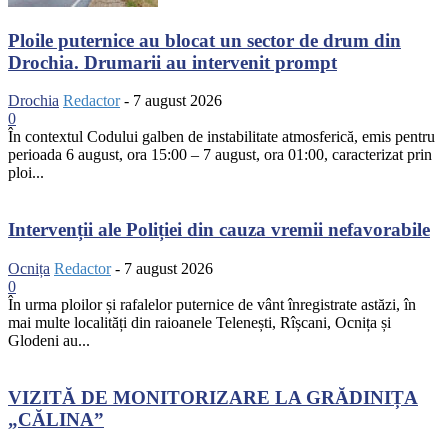
Ploile puternice au blocat un sector de drum din
Drochia. Drumarii au intervenit prompt
Drochia
Redactor
-
7 august 2026
0
În contextul Codului galben de instabilitate atmosferică, emis pentru
perioada 6 august, ora 15:00 – 7 august, ora 01:00, caracterizat prin
ploi...
Intervenții ale Poliției din cauza vremii nefavorabile
Ocnița
Redactor
-
7 august 2026
0
În urma ploilor și rafalelor puternice de vânt înregistrate astăzi, în
mai multe localități din raioanele Telenești, Rîșcani, Ocnița și
Glodeni au...
VIZITĂ DE MONITORIZARE LA GRĂDINIȚA
„CĂLINA”