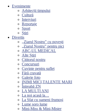
Evenimente
Arhitecții timpului
Cultură
Interviuri
Reportaje
Sport
Știri
Divertis
,,Ziarul Nostru” cu povești
„Ziarul Nostru” pentru pici
ABC-UL MEDICAL
Alte Știri
Cititorul nostru
Concursuri
Cuvinte pentru suflet
Fără cravată
Galerie foto
INIMI MICI,TALENTE MARI
Întreabă ZN
LA MULŢI ANI
La noi acasă la…
La Sfat cu oameni frumoși
Lume soro lume
Mini-Miss & Mini-Mister