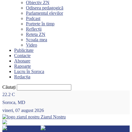
Obiectiv ZN
Odiseea pedagogică
Parlamentul elevilor
Podcast
Portrete în timp
Reflecții
Reteta ZN
Școala mea
Video
Publicitate
Contacte
Abonare
Rapoarte
Lucru în Soroca
Redacția
Căutați
22.2
C
Soroca, MD
vineri, 07 august 2026
Ziarul Nostru