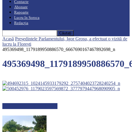
Contacte
Abonare
Rapoarte
Lucru în Soroca
Redacția
Acasă
Președintele Parlamentului, Igor Grosu, a efectuat o vizită de
lucru la Florești
495369498_1179189950886570_6667690167467892698_n
495369498_1179189950886570_
ARTICOLE RECENTE