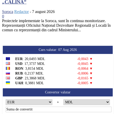
„CĂLINA”
Soroca
Redactor
-
7 august 2026
0
Proiectele implementate la Soroca, sunt în continua monitorizare.
Reprezentanții Oficiului Național Dezvoltare Regională și Locală în
comun cu reprezentanții din cadrul Ministerului...
Curs valutar: 07 Aug 2026
EUR
: 20,0493 MDL
-0,0043 ▼
USD
: 17,3737 MDL
-0,0045 ▼
RON
: 3,8154 MDL
-0,0064 ▼
RUB
: 0,2137 MDL
-0,0006 ▼
GBP
: 23,3868 MDL
-0,0165 ▼
UAH
: 0,3881 MDL
-0,0005 ▼
Convertor valutar
»