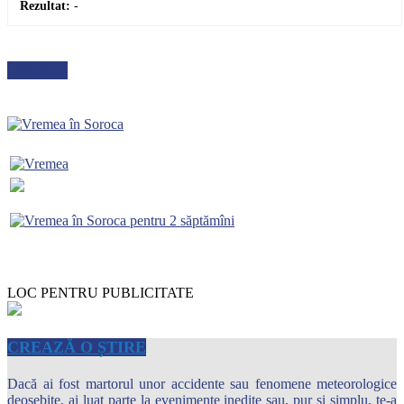
Rezultat:
-
METEO
LOC PENTRU PUBLICITATE
CREAZĂ O ȘTIRE
Dacă ai fost martorul unor accidente sau fenomene meteorologice
deosebite, ai luat parte la evenimente inedite sau, pur şi simplu, te-a