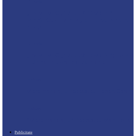
Drochia
„INIMI MICI, TALENTE MARI”(II
parte)– Copiii talentați din Drochia aduc
emoție…
Drochia
„INIMI MICI, TALENTE MARI”(I parte)
– Un dar muzical pentru mame…
Podcast
Moro mahalajiu Podcast cu Robert Cerari
Podcast
“Moro mahalajiu” Podcast cu Marin Alla
Publicitate