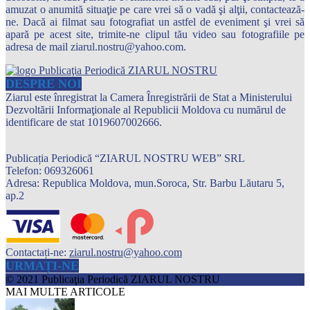
amuzat o anumită situaţie pe care vrei să o vadă şi alţii, contactează-
ne. Dacă ai filmat sau fotografiat un astfel de eveniment şi vrei să
apară pe acest site, trimite-ne clipul tău video sau fotografiile pe
adresa de mail ziarul.nostru@yahoo.com.
DESPRE NOI
Ziarul este înregistrat la Camera Înregistrării de Stat a Ministerului
Dezvoltării Informaţionale al Republicii Moldova cu numărul de
identificare de stat 1019607002666.
Publicația Periodică “ZIARUL NOSTRU WEB” SRL
Telefon: 069326061
Adresa: Republica Moldova, mun.Soroca, Str. Barbu Lăutaru 5,
ap.2
Contactați-ne:
ziarul.nostru@yahoo.com
URMAȚI-NE
© 2021 Publicaţia Periodică ZIARUL NOSTRU
MAI MULTE ARTICOLE