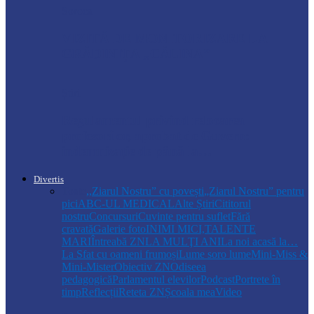
Soroca
VIZITĂ DE MONITORIZARE LA
GRĂDINIȚA „CĂLINA”
Știri
Regulamentul privind relocarea
profesorilor, aprobat de Guvern:
indemnizație de până la…
Divertis
Toate
,,Ziarul Nostru” cu povești
„Ziarul Nostru” pentru
pici
ABC-UL MEDICAL
Alte Știri
Cititorul
nostru
Concursuri
Cuvinte pentru suflet
Fără
cravată
Galerie foto
INIMI MICI,TALENTE
MARI
Întreabă ZN
LA MULŢI ANI
La noi acasă la…
La Sfat cu oameni frumoși
Lume soro lume
Mini-Miss &
Mini-Mister
Obiectiv ZN
Odiseea
pedagogică
Parlamentul elevilor
Podcast
Portrete în
timp
Reflecții
Reteta ZN
Școala mea
Video