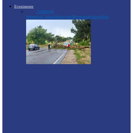
Evenimente
Toate
Arhitecții
timpului
Cultură
Interviuri
Reportaje
Sport
Știri
Drochia
Ploile puternice au blocat un sector de
drum din Drochia. Drumarii…
Ocnița
Intervenții ale Poliției din cauza vremii
nefavorabile