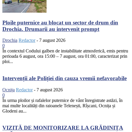
Ploile puternice au blocat un sector de drum din
Drochia. Drumarii au intervenit prompt
Drochia
Redactor
-
7 august 2026
0
În contextul Codului galben de instabilitate atmosferică, emis pentru
perioada 6 august, ora 15:00 – 7 august, ora 01:00, caracterizat prin
ploi...
Intervenții ale Poliției din cauza vremii nefavorabile
Ocnița
Redactor
-
7 august 2026
0
În urma ploilor și rafalelor puternice de vânt înregistrate astăzi, în
mai multe localități din raioanele Telenești, Rîșcani, Ocnița și
Glodeni au...
VIZITĂ DE MONITORIZARE LA GRĂDINIȚA