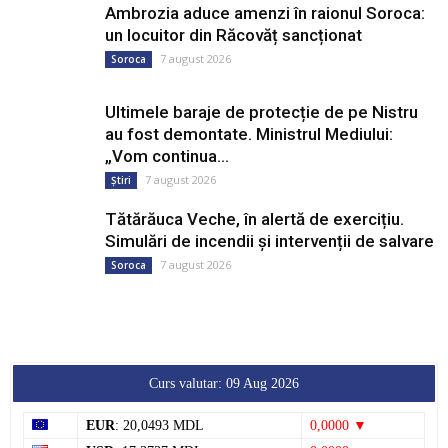
Ambrozia aduce amenzi în raionul Soroca:
un locuitor din Răcovăț sancționat
7 august 2026
Soroca
Ultimele baraje de protecție de pe Nistru
au fost demontate. Ministrul Mediului:
„Vom continua...
7 august 2026
Știri
Tătărăuca Veche, în alertă de exercițiu.
Simulări de incendii și intervenții de salvare
7 august 2026
Soroca
Curs valutar: 09 Aug 2026
EUR
: 20,0493 MDL
0,0000 ▼