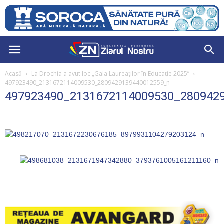
Acasă
La Drochia a avut loc „Gala Laureaților în Educație 2025”
497923490_2131672114009530_2809429139440012559_n
497923490_2131672114009530_280942