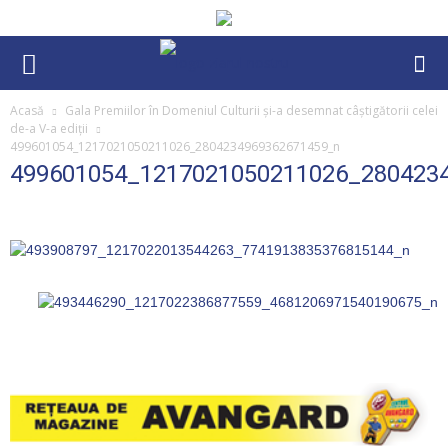
Acasă
Gala Premiilor în Domeniul Culturii și-a desemnat câștigătorii celei
de-a V-a ediții
499601054_1217021050211026_2804234969362671459_n
499601054_1217021050211026_280423