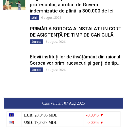
profesorilor, aprobat de Guvern:
indemnizație de până la 300.000 de lei
6 august 2026
Știri
PRIMĂRIA SOROCA A INSTALAT UN CORT
DE ASISTENȚĂ PE TIMP DE CANICULĂ
6 august 2026
Soroca
Elevii instituțiilor de învățământ din raionul
Soroca vor primi rucsacuri și genți de tip...
6 august 2026
Soroca
Curs valutar: 07 Aug 2026
EUR
: 20,0493 MDL
-0,0043 ▼
USD
: 17,3737 MDL
-0,0045 ▼