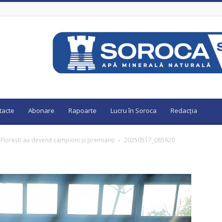
tacte
Abonare
Rapoarte
Lucru în Soroca
Redacția
r Florești au devenit campioni și premianți
20250517_085920