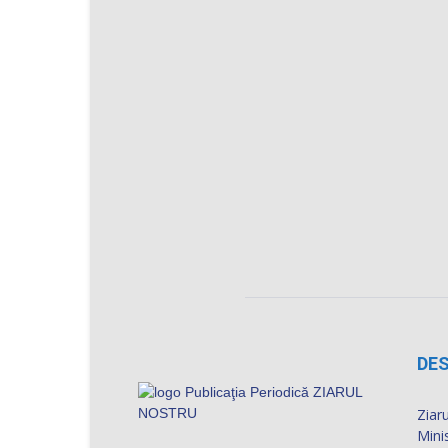
DES
Ziaru
Mini
numă