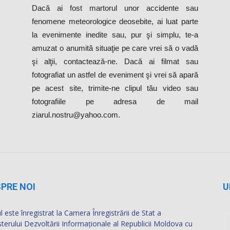
la evenimente inedite sau, pur şi simplu, te-a
amuzat o anumită situaţie pe care vrei să o vadă
şi alţii, contactează-ne. Dacă ai filmat sau
fotografiat un astfel de eveniment şi vrei să apară
pe acest site, trimite-ne clipul tău video sau
fotografiile pe adresa de mail
ziarul.nostru@yahoo.com.
PRE NOI
U
l este înregistrat la Camera Înregistrării de Stat a
sterului Dezvoltării Informaţionale al Republicii Moldova cu
rul de identificare de stat 1019607002666.