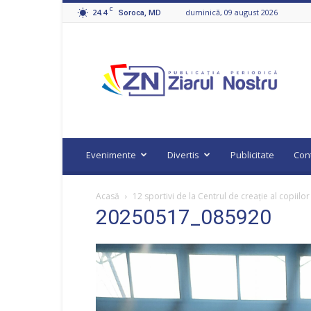
C
24.4
duminică, 09 august 2026
Soroca, MD
Ziarul
Nostru
Evenimente
Divertis
Publicitate
Con
Acasă
12 sportivi de la Centrul de creație al copiilo
20250517_085920