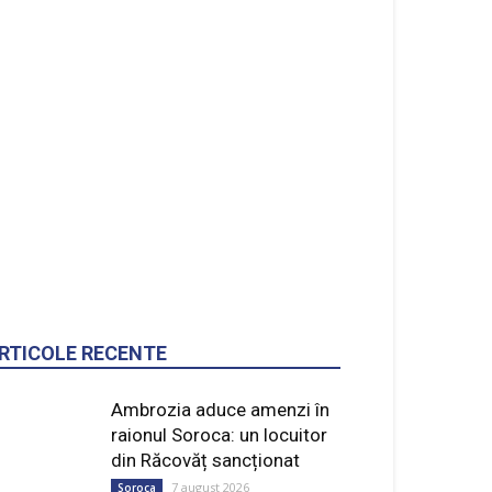
RTICOLE RECENTE
Ambrozia aduce amenzi în
raionul Soroca: un locuitor
din Răcovăț sancționat
7 august 2026
Soroca
Ultimele baraje de protecție