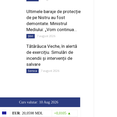
de pe Nistru au fost
demontate. Ministrul
Mediului: „Vom continua...
7 august 2026
Știri
Tătărăuca Veche, în alertă
de exercițiu. Simulări de
incendii și intervenții de
salvare
7 august 2026
Soroca
Curs valutar: 10 Aug 2026
EUR
: 20,0598 MDL
+0,0105 ▲
USD
: 17,4017 MDL
+0,0280 ▲
RON
: 3,8191 MDL
+0,0037 ▲