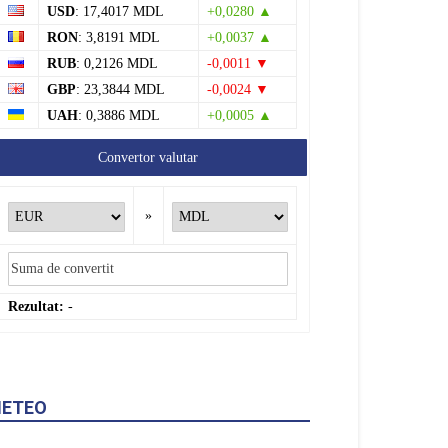
RUB
: 0,2126 MDL
-0,0011 ▼
GBP
: 23,3844 MDL
-0,0024 ▼
UAH
: 0,3886 MDL
+0,0005 ▲
Convertor valutar
»
Rezultat:
-
ETEO