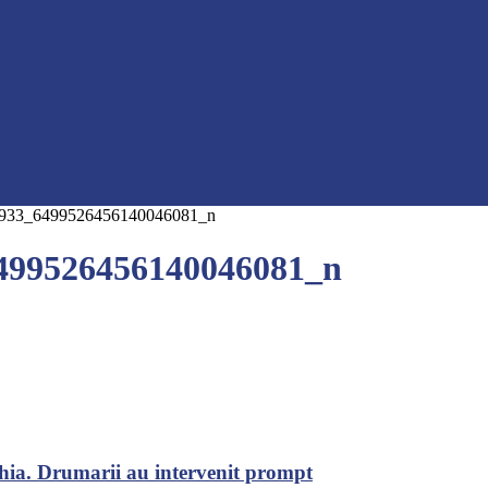
933_6499526456140046081_n
499526456140046081_n
chia. Drumarii au intervenit prompt