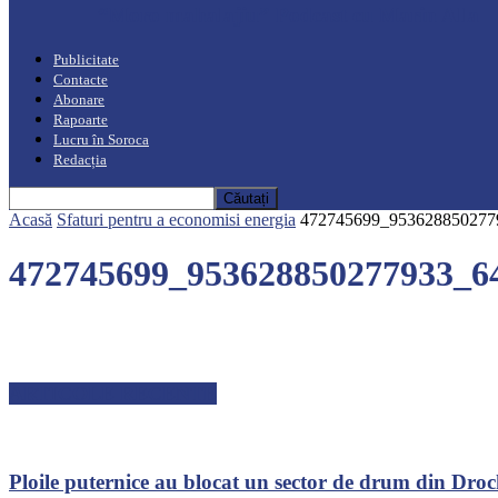
“Moro mahalajiu” Podcast cu Marin Alla
Publicitate
Contacte
Abonare
Rapoarte
Lucru în Soroca
Redacția
Acasă
Sfaturi pentru a economisi energia
472745699_953628850277
472745699_953628850277933_6
ARTICOLE RECENTE
Ploile puternice au blocat un sector de drum din Dro