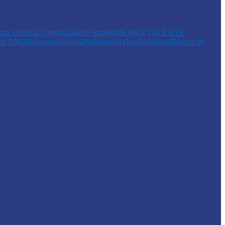
tru suflet
Fără cravată
Galerie foto
INIMI MICI,TALENTE
tiv ZN
Odiseea pedagogică
Parlamentul elevilor
Podcast
Portrete în