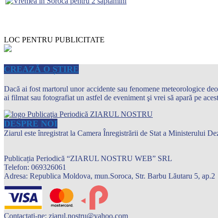
LOC PENTRU PUBLICITATE
CREAZĂ O ȘTIRE
Dacă ai fost martorul unor accidente sau fenomene meteorologice deosebi
ai filmat sau fotografiat un astfel de eveniment şi vrei să apară pe ace
DESPRE NOI
Ziarul este înregistrat la Camera Înregistrării de Stat a Ministerului
Publicația Periodică “ZIARUL NOSTRU WEB” SRL
Telefon: 069326061
Adresa: Republica Moldova, mun.Soroca, Str. Barbu Lăutaru 5, ap.2
Contactați-ne:
ziarul.nostru@yahoo.com