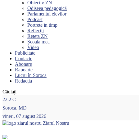
Obiectiv ZN
Odiseea pedagogică
Parlamentul elevilor
Podcast
Portrete în timp
Reflecții
Reteta ZN
Școala mea
Video
Publicitate
Contacte
Abonare
Rapoarte
Lucru în Soroca
Redacția
Căutați
22.2
C
Soroca, MD
vineri, 07 august 2026
Ziarul Nostru