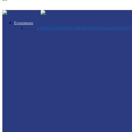
Evenimente
Toate
Arhitecții timpului
Cultură
Interviuri
Reportaje
Sport
Ș
Drochia
Ploile puternice au blocat un sector de dr
Ocnița
Intervenții ale Poliției din cauza vremii nefa
Soroca
VIZITĂ DE MONITORIZARE LA GRĂDI
Știri