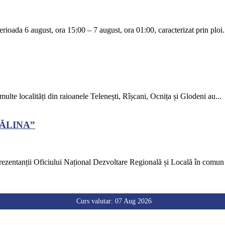
rioada 6 august, ora 15:00 – 7 august, ora 01:00, caracterizat prin ploi.
 multe localități din raioanele Telenești, Rîșcani, Ocnița și Glodeni au...
CĂLINA”
ezentanții Oficiului Național Dezvoltare Regională și Locală în comun c
Curs valutar: 07 Aug 2026