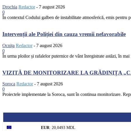
Drochia
Redactor
-
7 august 2026
0
În contextul Codului galben de instabilitate atmosferică, emis pentru pe
Intervenții ale Poliției din cauza vremii nefavorabile
Ocnița
Redactor
-
7 august 2026
0
În urma ploilor și rafalelor puternice de vânt înregistrate astăzi, în mai
VIZITĂ DE MONITORIZARE LA GRĂDINIȚA „
Soroca
Redactor
-
7 august 2026
0
Proiectele implementate la Soroca, sunt în continua monitorizare. Repr
EUR
: 20,0493 MDL