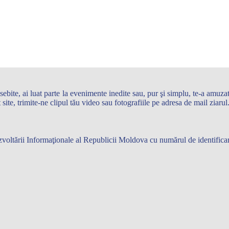
te, ai luat parte la evenimente inedite sau, pur şi simplu, te-a amuzat 
st site, trimite-ne clipul tău video sau fotografiile pe adresa de mail zi
 Dezvoltării Informaţionale al Republicii Moldova cu numărul de identifi