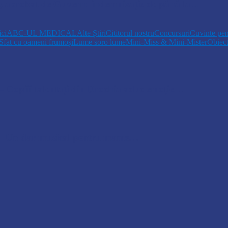
r, aprobat de Guvern: indemnizație de până la…
ici
ABC-UL MEDICAL
Alte Știri
Cititorul nostru
Concursuri
Cuvinte pen
Sfat cu oameni frumoși
Lume soro lume
Mini-Miss & Mini-Mister
Obiec
opiii talentați din Drochia aduc emoție…
 Un dar muzical pentru mame…