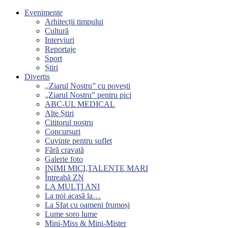
Evenimente
Arhitecții timpului
Cultură
Interviuri
Reportaje
Sport
Știri
Divertis
,,Ziarul Nostru” cu povești
„Ziarul Nostru” pentru pici
ABC-UL MEDICAL
Alte Știri
Cititorul nostru
Concursuri
Cuvinte pentru suflet
Fără cravată
Galerie foto
INIMI MICI,TALENTE MARI
Întreabă ZN
LA MULŢI ANI
La noi acasă la…
La Sfat cu oameni frumoși
Lume soro lume
Mini-Miss & Mini-Mister