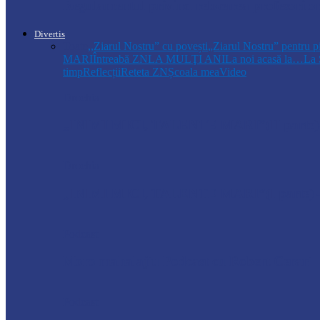
Regulamentul privind relocarea profesorilo
Divertis
Toate
,,Ziarul Nostru” cu povești
„Ziarul Nostru” pentru p
MARI
Întreabă ZN
LA MULŢI ANI
La noi acasă la…
La 
timp
Reflecții
Reteta ZN
Școala mea
Video
Drochia
„INIMI MICI, TALENTE MARI”(II parte)– C
Drochia
„INIMI MICI, TALENTE MARI”(I parte) –
Podcast
Moro mahalajiu Podcast cu Robert Cerari
Podcast