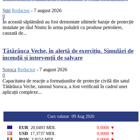
Știri
Redactor
-
7 august 2026
0
În această săptămână au fost demontate ultimele baraje de protecție
instalate pe râul Nistru în urma poluării cu produse petroliere,
cauzată de...
Tătărăuca Veche, în alertă de exercițiu. Simulări de
incendii și intervenții de salvare
Soroca
Redactor
-
7 august 2026
0
Capacitatea de reacție a formațiunilor de protecție civilă din satul
Tătărăuca Veche, raionul Soroca, a fost verificată în cadrul unei
aplicații complexe...
Curs valutar: 09 Aug 2026
EUR
: 20,0493 MDL
0,0000 ▼
USD
: 17,3737 MDL
0,0000 ▼
RON
: 3,8154 MDL
0,0000 ▼