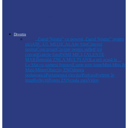
Autoritățile monitorizează alimentarea cu
apă la Cosăuți, pe fondul scăderii
nivelului…
Divertis
Toate
,,Ziarul Nostru” cu povești
„Ziarul Nostru” pentru
pici
ABC-UL MEDICAL
Alte Știri
Cititorul
nostru
Concursuri
Cuvinte pentru suflet
Fără
cravată
Galerie foto
INIMI MICI,TALENTE
MARI
Întreabă ZN
LA MULŢI ANI
La noi acasă la…
La Sfat cu oameni frumoși
Lume soro lume
Mini-Miss &
Mini-Mister
Obiectiv ZN
Odiseea
pedagogică
Parlamentul elevilor
Podcast
Portrete în
timp
Reflecții
Reteta ZN
Școala mea
Video
Drochia
„INIMI MICI, TALENTE MARI”(II
parte)– Copiii talentați din Drochia aduc
emoție…