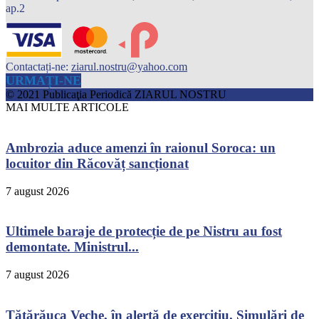
ap.2
Contactați-ne:
ziarul.nostru@yahoo.com
URMAȚI-NE
© 2021 Publicaţia Periodică ZIARUL NOSTRU
MAI MULTE ARTICOLE
Ambrozia aduce amenzi în raionul Soroca: un
locuitor din Răcovăț sancționat
7 august 2026
Ultimele baraje de protecție de pe Nistru au fost
demontate. Ministrul...
7 august 2026
Tătărăuca Veche, în alertă de exercițiu. Simulări de