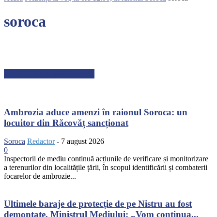
soroca
ARTICOLE RECENTE
Ambrozia aduce amenzi în raionul Soroca: un
locuitor din Răcovăț sancționat
Soroca
Redactor
-
7 august 2026
0
Inspectorii de mediu continuă acțiunile de verificare și monitorizare
a terenurilor din localitățile țării, în scopul identificării și combaterii
focarelor de ambrozie...
Ultimele baraje de protecție de pe Nistru au fost
demontate. Ministrul Mediului: „Vom continua...