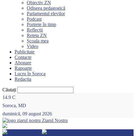
Obiectiv ZN
Odiseea pedagogică
Parlamentul elevilor
Podcast
Portrete în timp
Reflecții
Reteta ZN
Școala mea
Video
Publicitate
Contacte
Abonare
Rapoarte
Lucru în Soroca
Redacția
Căutați
14.9
C
Soroca, MD
duminică, 09 august 2026
Ziarul Nostru