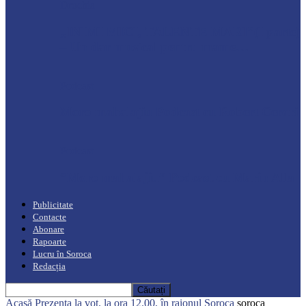
Drochia
„INIMI MICI, TALENTE MARI”(I parte)
– Un dar muzical pentru mame…
Podcast
Moro mahalajiu Podcast cu Robert Cerari
Podcast
“Moro mahalajiu” Podcast cu Marin Alla
Publicitate
Contacte
Abonare
Rapoarte
Lucru în Soroca
Redacția
Acasă
Prezența la vot, la ora 12.00, în raionul Soroca
soroca