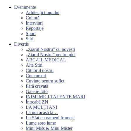
Evenimente
Arhitecții timpului
Cultură
Interviuri
Reportaje
Sport
Știri
Divertis
,,Ziarul Nostru” cu povești
„Ziarul Nostru” pentru pici
ABC-UL MEDICAL
Alte Știri
Cititorul nostru
Concursuri
Cuvinte pentru suflet
Fără cravată
Galerie foto
INIMI MICI,TALENTE MARI
Întreabă ZN
LA MULŢI ANI
La noi acasă la…
La Sfat cu oameni frumoși
Lume soro lume
Mini-Miss & Mini-Mister