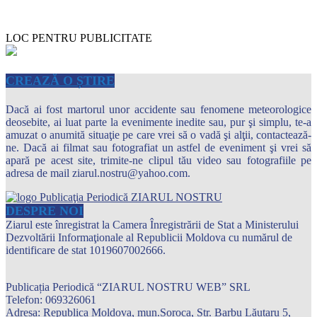
LOC PENTRU PUBLICITATE
CREAZĂ O ȘTIRE
Dacă ai fost martorul unor accidente sau fenomene meteorologice
deosebite, ai luat parte la evenimente inedite sau, pur şi simplu, te-a
amuzat o anumită situaţie pe care vrei să o vadă şi alţii, contactează-
ne. Dacă ai filmat sau fotografiat un astfel de eveniment şi vrei să
apară pe acest site, trimite-ne clipul tău video sau fotografiile pe
adresa de mail ziarul.nostru@yahoo.com.
DESPRE NOI
Ziarul este înregistrat la Camera Înregistrării de Stat a Ministerului
Dezvoltării Informaţionale al Republicii Moldova cu numărul de
identificare de stat 1019607002666.
Publicația Periodică “ZIARUL NOSTRU WEB” SRL
Telefon: 069326061
Adresa: Republica Moldova, mun.Soroca, Str. Barbu Lăutaru 5,