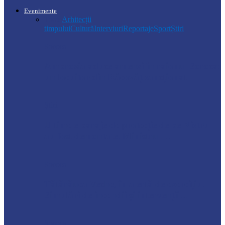
Evenimente
Toate
Arhitecții
timpului
Cultură
Interviuri
Reportaje
Sport
Știri
Soroca
Ambrozia aduce amenzi în raionul Soroca:
un locuitor din Răcovăț sancționat
Știri
Ultimele baraje de protecție de pe Nistru
au fost demontate. Ministrul…
Soroca
Tătărăuca Veche, în alertă de exercițiu.
Simulări de incendii și intervenții…
Soroca