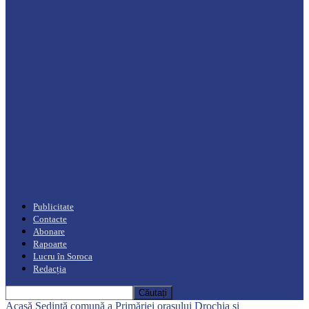
Drochia
„INIMI MICI, TALENTE MARI”(I parte)
– Un dar muzical pentru mame…
Podcast
Moro mahalajiu Podcast cu Robert Cerari
Podcast
“Moro mahalajiu” Podcast cu Marin Alla
Publicitate
Contacte
Abonare
Rapoarte
Lucru în Soroca
Redacția
Acasă
Ședință comună a Primăriei orașului Drochia și