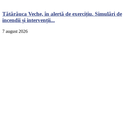
Tătărăuca Veche, în alertă de exercițiu. Simulări de
incendii și intervenții...
7 august 2026