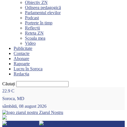
Obiectiv ZN
Odiseea pedagogică
Parlamentul elevilor
Podcast
Portrete în timp
Reflecții
Reteta ZN
Școala mea
Video
Publicitate
Contacte
Abonare
Rapoarte
Lucru în Soroca
Redacția
Căutați
22.9
C
Soroca, MD
sâmbătă, 08 august 2026
Ziarul Nostru