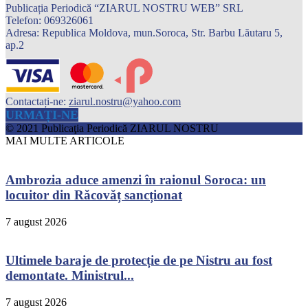
Publicația Periodică “ZIARUL NOSTRU WEB” SRL
Telefon: 069326061
Adresa: Republica Moldova, mun.Soroca, Str. Barbu Lăutaru 5,
ap.2
Contactați-ne:
ziarul.nostru@yahoo.com
URMAȚI-NE
© 2021 Publicaţia Periodică ZIARUL NOSTRU
MAI MULTE ARTICOLE
Ambrozia aduce amenzi în raionul Soroca: un
locuitor din Răcovăț sancționat
7 august 2026
Ultimele baraje de protecție de pe Nistru au fost
demontate. Ministrul...
7 august 2026