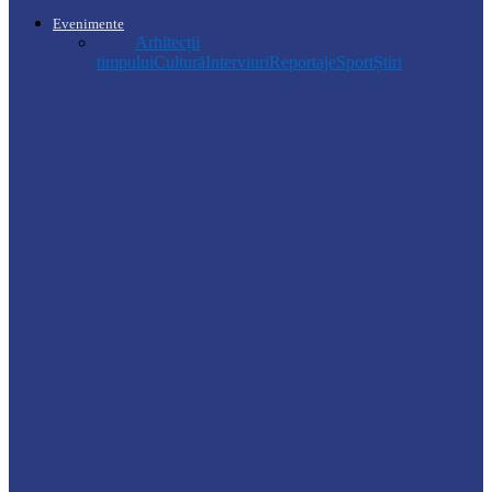
Evenimente
Toate
Arhitecții
timpului
Cultură
Interviuri
Reportaje
Sport
Știri
Soroca
Ambrozia aduce amenzi în raionul Soroca:
un locuitor din Răcovăț sancționat
Știri
Ultimele baraje de protecție de pe Nistru
au fost demontate. Ministrul…
Soroca
Tătărăuca Veche, în alertă de exercițiu.
Simulări de incendii și intervenții…
Soroca