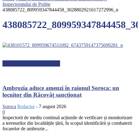
Inspectoratului de Poliție
438085722_809959347844458_3028802921617272996_n
438085722_809959347844458_3
ARTICOLE RECENTE
Ambrozia aduce amenzi în raionul Soroca: un
locuitor din Răcovăț sancționat
Soroca
Redactor
-
7 august 2026
0
Inspectorii de mediu continuă acțiunile de verificare și monitorizare
a terenurilor din localitățile țării, în scopul identificării și combaterii
focarelor de ambrozie...