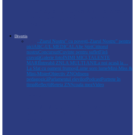
Autoritățile monitorizează alimentarea cu
apă la Cosăuți, pe fondul scăderii
nivelului…
Divertis
Toate
,,Ziarul Nostru” cu povești
„Ziarul Nostru” pentru
pici
ABC-UL MEDICAL
Alte Știri
Cititorul
nostru
Concursuri
Cuvinte pentru suflet
Fără
cravată
Galerie foto
INIMI MICI,TALENTE
MARI
Întreabă ZN
LA MULŢI ANI
La noi acasă la…
La Sfat cu oameni frumoși
Lume soro lume
Mini-Miss &
Mini-Mister
Obiectiv ZN
Odiseea
pedagogică
Parlamentul elevilor
Podcast
Portrete în
timp
Reflecții
Reteta ZN
Școala mea
Video
Drochia
„INIMI MICI, TALENTE MARI”(II
parte)– Copiii talentați din Drochia aduc
emoție…