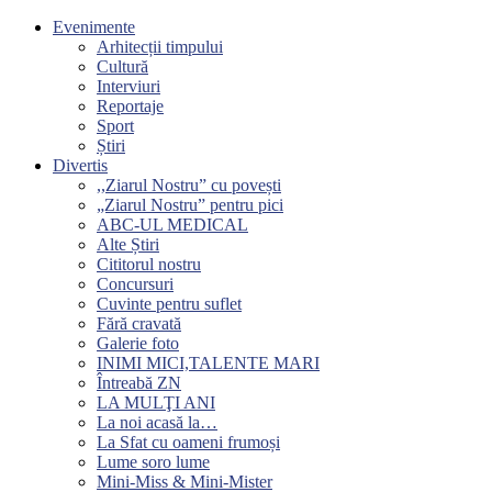
Evenimente
Arhitecții timpului
Cultură
Interviuri
Reportaje
Sport
Știri
Divertis
,,Ziarul Nostru” cu povești
„Ziarul Nostru” pentru pici
ABC-UL MEDICAL
Alte Știri
Cititorul nostru
Concursuri
Cuvinte pentru suflet
Fără cravată
Galerie foto
INIMI MICI,TALENTE MARI
Întreabă ZN
LA MULŢI ANI
La noi acasă la…
La Sfat cu oameni frumoși
Lume soro lume
Mini-Miss & Mini-Mister