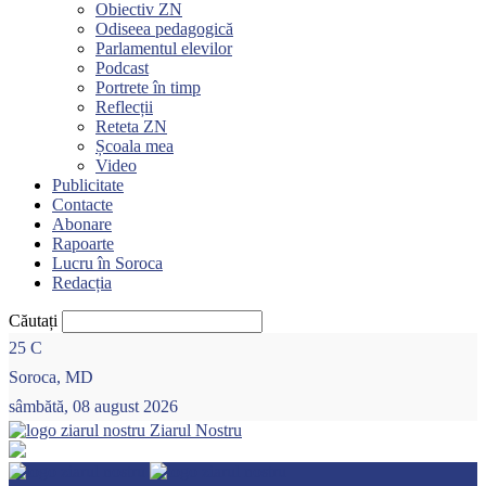
Obiectiv ZN
Odiseea pedagogică
Parlamentul elevilor
Podcast
Portrete în timp
Reflecții
Reteta ZN
Școala mea
Video
Publicitate
Contacte
Abonare
Rapoarte
Lucru în Soroca
Redacția
Căutați
25
C
Soroca, MD
sâmbătă, 08 august 2026
Ziarul Nostru