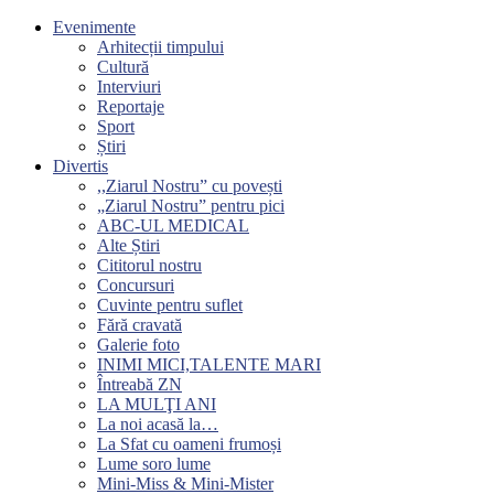
Evenimente
Arhitecții timpului
Cultură
Interviuri
Reportaje
Sport
Știri
Divertis
,,Ziarul Nostru” cu povești
„Ziarul Nostru” pentru pici
ABC-UL MEDICAL
Alte Știri
Cititorul nostru
Concursuri
Cuvinte pentru suflet
Fără cravată
Galerie foto
INIMI MICI,TALENTE MARI
Întreabă ZN
LA MULŢI ANI
La noi acasă la…
La Sfat cu oameni frumoși
Lume soro lume
Mini-Miss & Mini-Mister