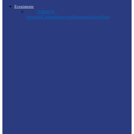
Evenimente
Toate
Arhitecții
timpului
Cultură
Interviuri
Reportaje
Sport
Știri
Soroca
Ambrozia aduce amenzi în raionul Soroca:
un locuitor din Răcovăț sancționat
Știri
Ultimele baraje de protecție de pe Nistru
au fost demontate. Ministrul…
Soroca
Tătărăuca Veche, în alertă de exercițiu.
Simulări de incendii și intervenții…
Soroca