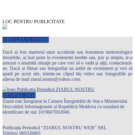
LOC PENTRU PUBLICITATE
CREAZĂ O ȘTIRE
Dacă ai fost martorul unor accidente sau fenomene meteorologice
deosebite, ai luat parte la evenimente inedite sau, pur şi simplu, te-a
amuzat o anumită situaţie pe care vrei să o vadă şi alţii, contactează-
ne. Dacă ai filmat sau fotografiat un astfel de eveniment şi vrei să
apară pe acest site, trimite-ne clipul tău video sau fotografiile pe
adresa de mail ziarul.nostru@yahoo.com.
DESPRE NOI
Ziarul este înregistrat la Camera Înregistrării de Stat a Ministerului
Dezvoltării Informaţionale al Republicii Moldova cu numărul de
identificare de stat 1019607002666.
Publicația Periodică “ZIARUL NOSTRU WEB” SRL
Telefon: 069326061