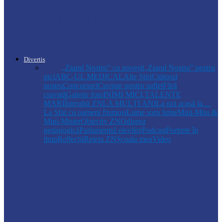
Autoritățile monitorizează alimentarea cu
apă la Cosăuți, pe fondul scăderii
nivelului…
Divertis
Toate
,,Ziarul Nostru” cu povești
„Ziarul Nostru” pentru
pici
ABC-UL MEDICAL
Alte Știri
Cititorul
nostru
Concursuri
Cuvinte pentru suflet
Fără
cravată
Galerie foto
INIMI MICI,TALENTE
MARI
Întreabă ZN
LA MULŢI ANI
La noi acasă la…
La Sfat cu oameni frumoși
Lume soro lume
Mini-Miss &
Mini-Mister
Obiectiv ZN
Odiseea
pedagogică
Parlamentul elevilor
Podcast
Portrete în
timp
Reflecții
Reteta ZN
Școala mea
Video
Drochia
„INIMI MICI, TALENTE MARI”(II
parte)– Copiii talentați din Drochia aduc
emoție…