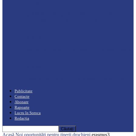
Drochia
„INIMI MICI, TALENTE MARI”(I parte)
– Un dar muzical pentru mame…
Podcast
Moro mahalajiu Podcast cu Robert Cerari
Podcast
“Moro mahalajiu” Podcast cu Marin Alla
Publicitate
Contacte
Abonare
Rapoarte
Lucru în Soroca
Redacția
Acasă
Noi oportunități pentru tinerii drochieni
erasmus3