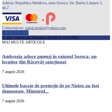
Adresa: Republica Moldova, mun.Soroca, Str. Barbu Lăutaru 5,
ap.2
Contactați-ne:
ziarul.nostru@yahoo.com
URMAȚI-NE
© 2021 Publicaţia Periodică ZIARUL NOSTRU
MAI MULTE ARTICOLE
Ambrozia aduce amenzi în raionul Soroca: un
locuitor din Răcovăț sancționat
7 august 2026
Ultimele baraje de protecție de pe Nistru au fost
demontate. Ministrul...
7 august 2026