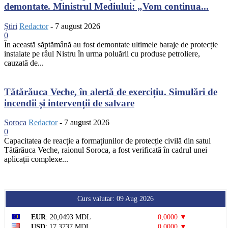
demontate. Ministrul Mediului: „Vom continua...
Știri
Redactor
-
7 august 2026
0
În această săptămână au fost demontate ultimele baraje de protecție
instalate pe râul Nistru în urma poluării cu produse petroliere,
cauzată de...
Tătărăuca Veche, în alertă de exercițiu. Simulări de
incendii și intervenții de salvare
Soroca
Redactor
-
7 august 2026
0
Capacitatea de reacție a formațiunilor de protecție civilă din satul
Tătărăuca Veche, raionul Soroca, a fost verificată în cadrul unei
aplicații complexe...
Curs valutar: 09 Aug 2026
EUR
: 20,0493 MDL
0,0000 ▼
USD
: 17,3737 MDL
0,0000 ▼