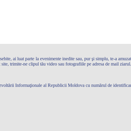
te, ai luat parte la evenimente inedite sau, pur şi simplu, te-a amuzat 
st site, trimite-ne clipul tău video sau fotografiile pe adresa de mail zi
 Dezvoltării Informaţionale al Republicii Moldova cu numărul de identifi