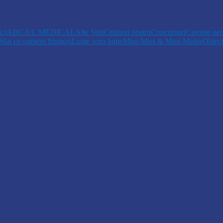
pă la Cosăuți, pe fondul scăderii nivelului…
ici
ABC-UL MEDICAL
Alte Știri
Cititorul nostru
Concursuri
Cuvinte pen
Sfat cu oameni frumoși
Lume soro lume
Mini-Miss & Mini-Mister
Obiec
opiii talentați din Drochia aduc emoție…
 Un dar muzical pentru mame…