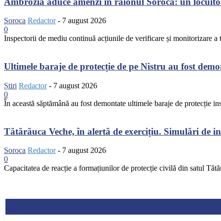
Ambrozia aduce amenzi în raionul Soroca: un locuito
Soroca
Redactor
-
7 august 2026
0
Inspectorii de mediu continuă acțiunile de verificare și monitorizare a te
Ultimele baraje de protecție de pe Nistru au fost dem
Știri
Redactor
-
7 august 2026
0
În această săptămână au fost demontate ultimele baraje de protecție inst
Tătărăuca Veche, în alertă de exercițiu. Simulări de inc
Soroca
Redactor
-
7 august 2026
0
Capacitatea de reacție a formațiunilor de protecție civilă din satul Tătă