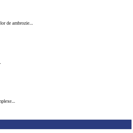
elor de ambrozie...
.
mplexe...