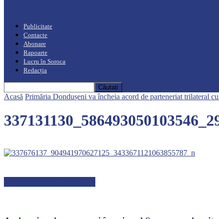
“Moro mahalajiu” Podcast cu Marin Alla
Publicitate
Contacte
Abonare
Rapoarte
Lucru în Soroca
Redacția
Acasă
Primăria Dondușeni va încheia acord de parteneriat trilateral c
337131130_586493050103546_2
ARTICOLE RECENTE