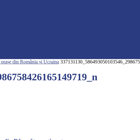
u orașe din România și Ucraina
337131130_586493050103546_29867
986758426165149719_n