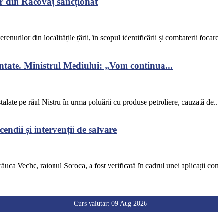
r din Răcovăț sancționat
renurilor din localitățile țării, în scopul identificării și combaterii focar
ontate. Ministrul Mediului: „Vom continua...
alate pe râul Nistru în urma poluării cu produse petroliere, cauzată de..
endii și intervenții de salvare
răuca Veche, raionul Soroca, a fost verificată în cadrul unei aplicații co
Curs valutar: 09 Aug 2026