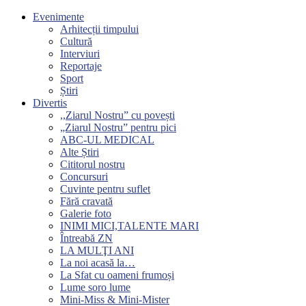
Evenimente
Arhitecții timpului
Cultură
Interviuri
Reportaje
Sport
Știri
Divertis
,,Ziarul Nostru” cu povești
„Ziarul Nostru” pentru pici
ABC-UL MEDICAL
Alte Știri
Cititorul nostru
Concursuri
Cuvinte pentru suflet
Fără cravată
Galerie foto
INIMI MICI,TALENTE MARI
Întreabă ZN
LA MULŢI ANI
La noi acasă la…
La Sfat cu oameni frumoși
Lume soro lume
Mini-Miss & Mini-Mister