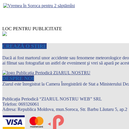
LOC PENTRU PUBLICITATE
CREAZĂ O ȘTIRE
Dacă ai fost martorul unor accidente sau fenomene meteorologice deosebi
ai filmat sau fotografiat un astfel de eveniment şi vrei să apară pe ace
DESPRE NOI
Ziarul este înregistrat la Camera Înregistrării de Stat a Ministerului
Publicația Periodică “ZIARUL NOSTRU WEB” SRL
Telefon: 069326061
Adresa: Republica Moldova, mun.Soroca, Str. Barbu Lăutaru 5, ap.2