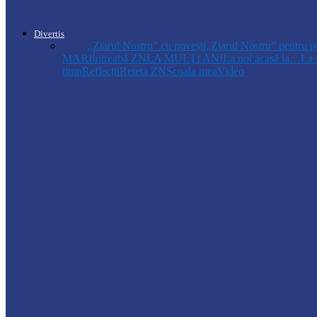
Autoritățile monitorizează alimentarea cu a
Divertis
Toate
,,Ziarul Nostru” cu povești
„Ziarul Nostru” pentru p
MARI
Întreabă ZN
LA MULŢI ANI
La noi acasă la…
La 
timp
Reflecții
Reteta ZN
Școala mea
Video
Drochia
„INIMI MICI, TALENTE MARI”(II parte)– C
Drochia
„INIMI MICI, TALENTE MARI”(I parte) –
Podcast
Moro mahalajiu Podcast cu Robert Cerari
Podcast