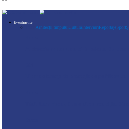
Evenimente
Toate
Arhitecții timpului
Cultură
Interviuri
Reportaje
Sport
Ș
Soroca
Ambrozia aduce amenzi în raionul Soroca: u
Știri
Ultimele baraje de protecție de pe Nistru a
Soroca
Tătărăuca Veche, în alertă de exercițiu. Simu
Soroca