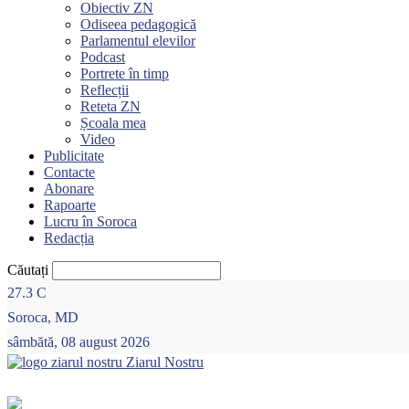
Obiectiv ZN
Odiseea pedagogică
Parlamentul elevilor
Podcast
Portrete în timp
Reflecții
Reteta ZN
Școala mea
Video
Publicitate
Contacte
Abonare
Rapoarte
Lucru în Soroca
Redacția
Căutați
27.3
C
Soroca, MD
sâmbătă, 08 august 2026
Ziarul Nostru