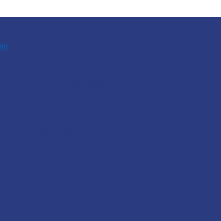
tiri
n locuitor din Răcovăț sancționat
u fost demontate. Ministrul…
lări de incendii și intervenții…