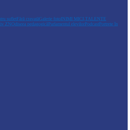
tru suflet
Fără cravată
Galerie foto
INIMI MICI,TALENTE
tiv ZN
Odiseea pedagogică
Parlamentul elevilor
Podcast
Portrete în