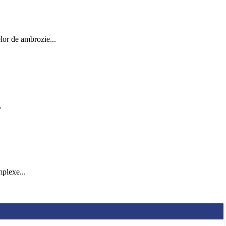
elor de ambrozie...
.
mplexe...