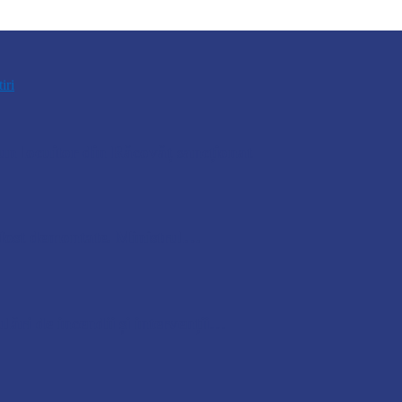
tiri
n locuitor din Răcovăț sancționat
u fost demontate. Ministrul…
lări de incendii și intervenții…