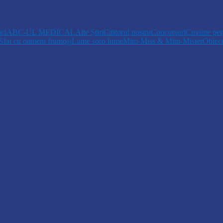
pă la Cosăuți, pe fondul scăderii nivelului…
ici
ABC-UL MEDICAL
Alte Știri
Cititorul nostru
Concursuri
Cuvinte pen
Sfat cu oameni frumoși
Lume soro lume
Mini-Miss & Mini-Mister
Obiec
opiii talentați din Drochia aduc emoție…
 Un dar muzical pentru mame…