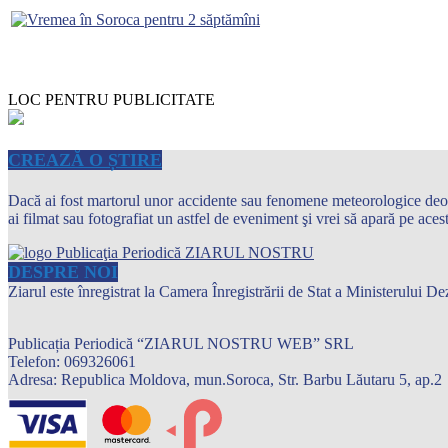
LOC PENTRU PUBLICITATE
CREAZĂ O ȘTIRE
Dacă ai fost martorul unor accidente sau fenomene meteorologice deosebi
ai filmat sau fotografiat un astfel de eveniment şi vrei să apară pe ace
DESPRE NOI
Ziarul este înregistrat la Camera Înregistrării de Stat a Ministerului
Publicația Periodică “ZIARUL NOSTRU WEB” SRL
Telefon: 069326061
Adresa: Republica Moldova, mun.Soroca, Str. Barbu Lăutaru 5, ap.2