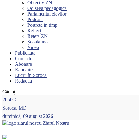
Obiectiv ZN
Odiseea pedagogică
Parlamentul elevilor
Podcast
Portrete în timp
Reflecții
Reteta ZN
Școala mea
Video
Publicitate
Contacte
Abonare
Rapoarte
Lucru în Soroca
Redacția
Căutați
20.4
C
Soroca, MD
duminică, 09 august 2026
Ziarul Nostru