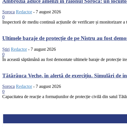
Ambrozia aduce amenzi în raionul Soroca: un locuito
Soroca
Redactor
-
7 august 2026
0
Inspectorii de mediu continuă acțiunile de verificare și monitorizare a te
Ultimele baraje de protecție de pe Nistru au fost dem
Știri
Redactor
-
7 august 2026
0
În această săptămână au fost demontate ultimele baraje de protecție inst
Tătărăuca Veche, în alertă de exercițiu. Simulări de inc
Soroca
Redactor
-
7 august 2026
0
Capacitatea de reacție a formațiunilor de protecție civilă din satul Tătă