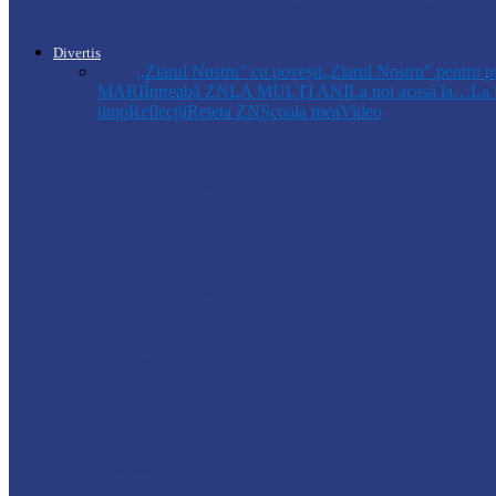
Autoritățile monitorizează alimentarea cu a
Divertis
Toate
,,Ziarul Nostru” cu povești
„Ziarul Nostru” pentru p
MARI
Întreabă ZN
LA MULŢI ANI
La noi acasă la…
La 
timp
Reflecții
Reteta ZN
Școala mea
Video
Drochia
„INIMI MICI, TALENTE MARI”(II parte)– C
Drochia
„INIMI MICI, TALENTE MARI”(I parte) –
Podcast
Moro mahalajiu Podcast cu Robert Cerari
Podcast