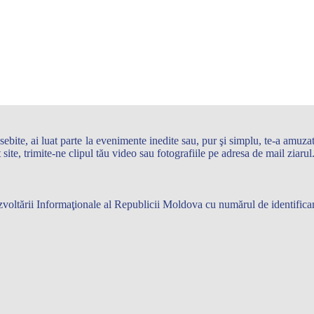
te, ai luat parte la evenimente inedite sau, pur şi simplu, te-a amuzat 
st site, trimite-ne clipul tău video sau fotografiile pe adresa de mail zi
 Dezvoltării Informaţionale al Republicii Moldova cu numărul de identifi