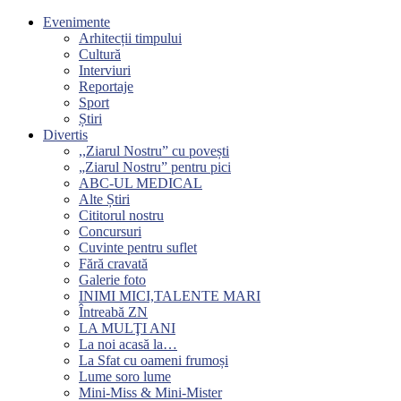
Evenimente
Arhitecții timpului
Cultură
Interviuri
Reportaje
Sport
Știri
Divertis
,,Ziarul Nostru” cu povești
„Ziarul Nostru” pentru pici
ABC-UL MEDICAL
Alte Știri
Cititorul nostru
Concursuri
Cuvinte pentru suflet
Fără cravată
Galerie foto
INIMI MICI,TALENTE MARI
Întreabă ZN
LA MULŢI ANI
La noi acasă la…
La Sfat cu oameni frumoși
Lume soro lume
Mini-Miss & Mini-Mister