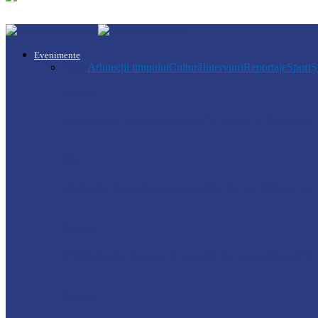
Evenimente
Toate
Arhitecții timpului
Cultură
Interviuri
Reportaje
Sport
Ș
Soroca
Ambrozia aduce amenzi în raionul Soroca: u
Știri
Ultimele baraje de protecție de pe Nistru a
Soroca
Tătărăuca Veche, în alertă de exercițiu. Simu
Soroca