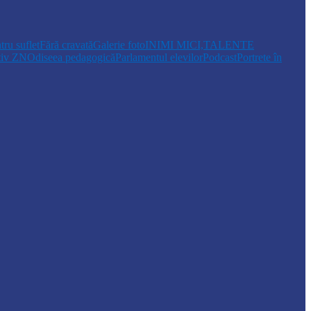
tru suflet
Fără cravată
Galerie foto
INIMI MICI,TALENTE
tiv ZN
Odiseea pedagogică
Parlamentul elevilor
Podcast
Portrete în