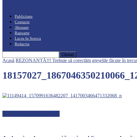
“Moro mahalajiu” Podcast cu Marin Alla
Publicitate
Contacte
Abonare
Rapoarte
Lucru în Soroca
Redacția
Acasă
REZONANȚĂ!!! Trebuie să corectăm greșelile făcute în trecut, c
18157027_1867046350210066_1
ARTICOLE RECENTE