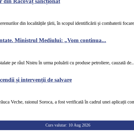
r din Răcovăț sancționat
renurilor din localitățile țării, în scopul identificării și combaterii focar
ontate. Ministrul Mediului: „Vom continua...
alate pe râul Nistru în urma poluării cu produse petroliere, cauzată de..
endii și intervenții de salvare
răuca Veche, raionul Soroca, a fost verificată în cadrul unei aplicații co
Curs valutar: 10 Aug 2026