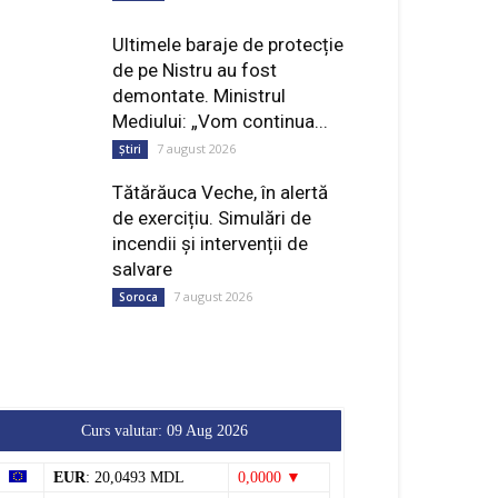
de pe Nistru au fost
demontate. Ministrul
Mediului: „Vom continua...
7 august 2026
Știri
Tătărăuca Veche, în alertă
de exercițiu. Simulări de
incendii și intervenții de
salvare
7 august 2026
Soroca
Curs valutar: 09 Aug 2026
EUR
: 20,0493 MDL
0,0000 ▼
USD
: 17,3737 MDL
0,0000 ▼
RON
: 3,8154 MDL
0,0000 ▼