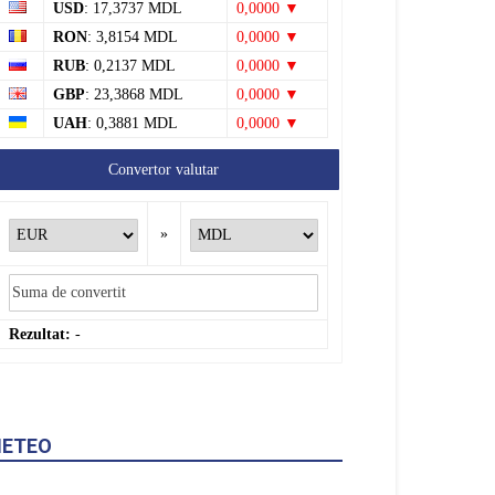
RUB
: 0,2137 MDL
0,0000 ▼
GBP
: 23,3868 MDL
0,0000 ▼
UAH
: 0,3881 MDL
0,0000 ▼
Convertor valutar
»
Rezultat:
-
ETEO