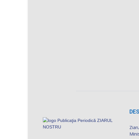
DES
Ziaru
Mini
numă