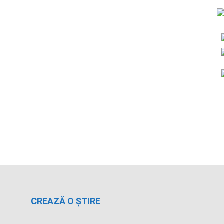
CREAZĂ O ȘTIRE
Dacă ai fost martorul unor accidente sau
fenomene meteorologice deosebite, ai luat parte