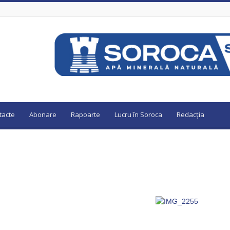
tacte
Abonare
Rapoarte
Lucru în Soroca
Redacția