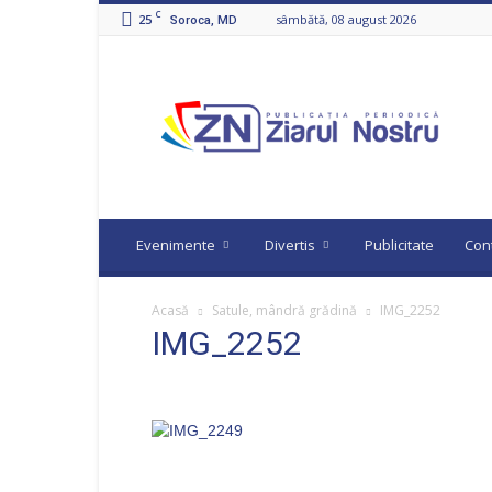
C
25
sâmbătă, 08 august 2026
Soroca, MD
Ziarul
Nostru
Evenimente
Divertis
Publicitate
Con
Acasă
Satule, mândră grădină
IMG_2252
IMG_2252