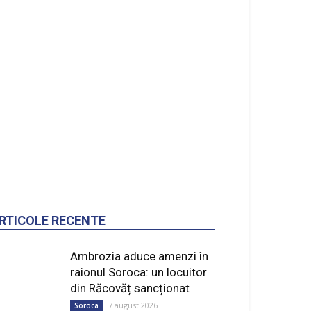
RTICOLE RECENTE
Ambrozia aduce amenzi în
raionul Soroca: un locuitor
din Răcovăț sancționat
7 august 2026
Soroca
Ultimele baraje de protecție