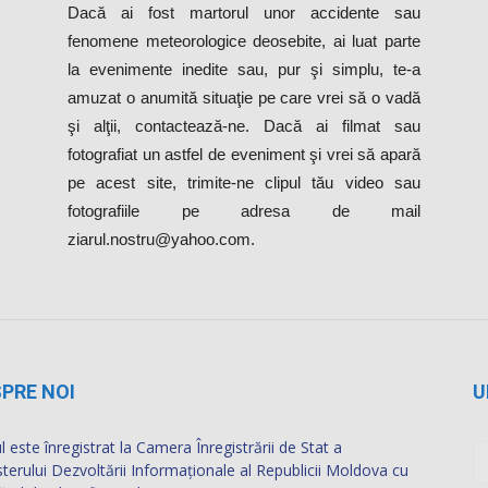
la evenimente inedite sau, pur şi simplu, te-a
amuzat o anumită situaţie pe care vrei să o vadă
şi alţii, contactează-ne. Dacă ai filmat sau
fotografiat un astfel de eveniment şi vrei să apară
pe acest site, trimite-ne clipul tău video sau
fotografiile pe adresa de mail
ziarul.nostru@yahoo.com.
PRE NOI
U
l este înregistrat la Camera Înregistrării de Stat a
sterului Dezvoltării Informaţionale al Republicii Moldova cu
rul de identificare de stat 1019607002666.