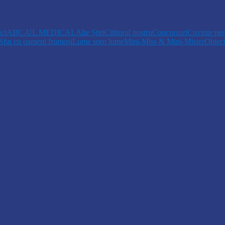
pă la Cosăuți, pe fondul scăderii nivelului…
ici
ABC-UL MEDICAL
Alte Știri
Cititorul nostru
Concursuri
Cuvinte pen
Sfat cu oameni frumoși
Lume soro lume
Mini-Miss & Mini-Mister
Obiec
opiii talentați din Drochia aduc emoție…
 Un dar muzical pentru mame…