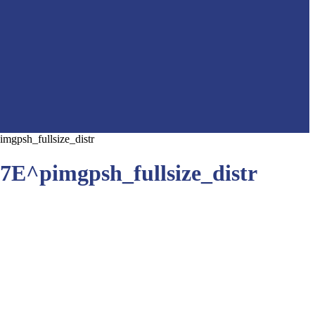
sh_fullsize_distr
pimgpsh_fullsize_distr