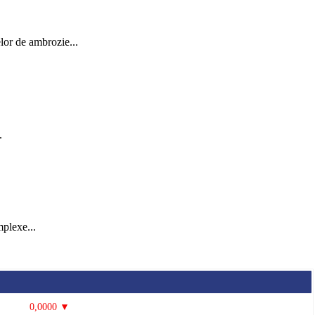
elor de ambrozie...
.
mplexe...
0,0000 ▼