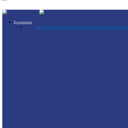
Evenimente
Toate
Arhitecții timpului
Cultură
Interviuri
Reportaje
Sport
Ș
Soroca
Ambrozia aduce amenzi în raionul Soroca: u
Știri
Ultimele baraje de protecție de pe Nistru a
Soroca
Tătărăuca Veche, în alertă de exercițiu. Simu
Soroca