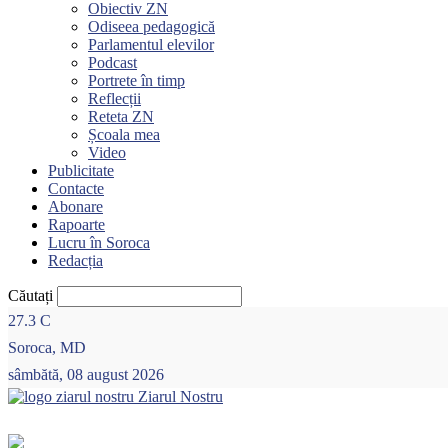
Obiectiv ZN
Odiseea pedagogică
Parlamentul elevilor
Podcast
Portrete în timp
Reflecții
Reteta ZN
Școala mea
Video
Publicitate
Contacte
Abonare
Rapoarte
Lucru în Soroca
Redacția
Căutați
27.3
C
Soroca, MD
sâmbătă, 08 august 2026
Ziarul Nostru