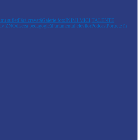
tru suflet
Fără cravată
Galerie foto
INIMI MICI,TALENTE
tiv ZN
Odiseea pedagogică
Parlamentul elevilor
Podcast
Portrete în