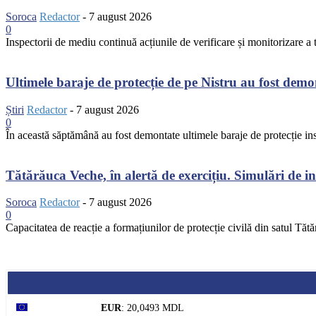
Soroca
Redactor
-
7 august 2026
0
Inspectorii de mediu continuă acțiunile de verificare și monitorizare a te
Ultimele baraje de protecție de pe Nistru au fost dem
Știri
Redactor
-
7 august 2026
0
În această săptămână au fost demontate ultimele baraje de protecție inst
Tătărăuca Veche, în alertă de exercițiu. Simulări de inc
Soroca
Redactor
-
7 august 2026
0
Capacitatea de reacție a formațiunilor de protecție civilă din satul Tătă
EUR
: 20,0493 MDL