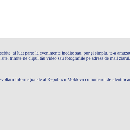
te, ai luat parte la evenimente inedite sau, pur şi simplu, te-a amuzat 
st site, trimite-ne clipul tău video sau fotografiile pe adresa de mail zi
 Dezvoltării Informaţionale al Republicii Moldova cu numărul de identifi