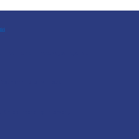
tiri
n locuitor din Răcovăț sancționat
u fost demontate. Ministrul…
lări de incendii și intervenții…