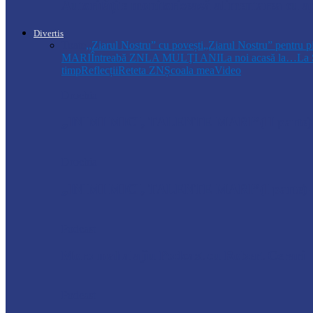
Autoritățile monitorizează alimentarea cu a
Divertis
Toate
,,Ziarul Nostru” cu povești
„Ziarul Nostru” pentru p
MARI
Întreabă ZN
LA MULŢI ANI
La noi acasă la…
La 
timp
Reflecții
Reteta ZN
Școala mea
Video
Drochia
„INIMI MICI, TALENTE MARI”(II parte)– C
Drochia
„INIMI MICI, TALENTE MARI”(I parte) –
Podcast
Moro mahalajiu Podcast cu Robert Cerari
Podcast