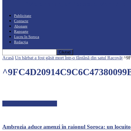
“Moro mahalajiu” Podcast cu Marin Alla
Publicitate
Contacte
Abonare
Rapoarte
Lucru în Soroca
Redacția
Acasă
Un bărbat a fost găsit mort într-o fântână din satul Racovăț
^9F
^9FC4D20914C9C6C47380099B1
ARTICOLE RECENTE
Ambrozia aduce amenzi în raionul Soroca: un locuito