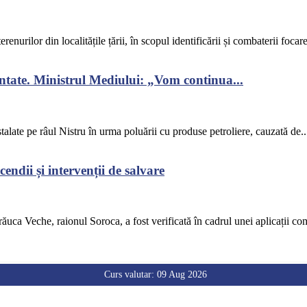
renurilor din localitățile țării, în scopul identificării și combaterii focar
ontate. Ministrul Mediului: „Vom continua...
alate pe râul Nistru în urma poluării cu produse petroliere, cauzată de..
endii și intervenții de salvare
răuca Veche, raionul Soroca, a fost verificată în cadrul unei aplicații co
Curs valutar: 09 Aug 2026