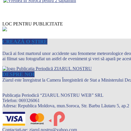
LOC PENTRU PUBLICITATE
CREAZĂ O ȘTIRE
Dacă ai fost martorul unor accidente sau fenomene meteorologice deosebi
ai filmat sau fotografiat un astfel de eveniment şi vrei să apară pe ace
DESPRE NOI
Ziarul este înregistrat la Camera Înregistrării de Stat a Ministerului
Publicația Periodică “ZIARUL NOSTRU WEB” SRL
Telefon: 069326061
Adresa: Republica Moldova, mun.Soroca, Str. Barbu Lăutaru 5, ap.2
Contactați-ne:
ziarul.nostru@yahoo.com