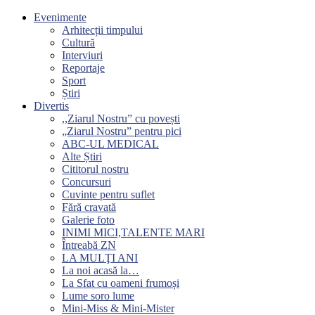
Evenimente
Arhitecții timpului
Cultură
Interviuri
Reportaje
Sport
Știri
Divertis
,,Ziarul Nostru” cu povești
„Ziarul Nostru” pentru pici
ABC-UL MEDICAL
Alte Știri
Cititorul nostru
Concursuri
Cuvinte pentru suflet
Fără cravată
Galerie foto
INIMI MICI,TALENTE MARI
Întreabă ZN
LA MULŢI ANI
La noi acasă la…
La Sfat cu oameni frumoși
Lume soro lume
Mini-Miss & Mini-Mister