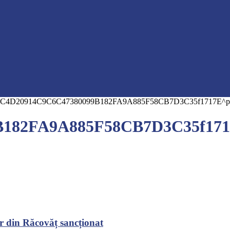
C4D20914C9C6C47380099B182FA9A885F58CB7D3C35f1717E^pimgp
82FA9A885F58CB7D3C35f1717E^
r din Răcovăț sancționat