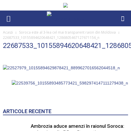
Acasă
Soroca este al 3-lea cel mai transparent raion din Moldova
22687533_10155894620648421_1286805467127671156_n
22687533_10155894620648421_128680
ARTICOLE RECENTE
Ambrozia aduce amenzi în raionul Soroca: