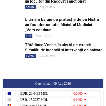
un locuitor din Răcovăț sancționat
7 august 2026
Soroca
Ultimele baraje de protecție de pe Nistru
au fost demontate. Ministrul Mediului:
„Vom continua...
7 august 2026
Știri
Tătărăuca Veche, în alertă de exercițiu.
Simulări de incendii și intervenții de salvare
7 august 2026
Soroca
Curs valutar: 09 Aug 2026
EUR
: 20,0493 MDL
0,0000 ▼
USD
: 17,3737 MDL
0,0000 ▼
RON
: 3,8154 MDL
0,0000 ▼