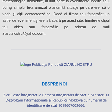
meteorologice deosebite, ai luat parte la evenimente inedite sau,
pur şi simplu, te-a amuzat o anumită situaţie pe care vrei să o
vadă şi alţii, contactează-ne. Dacă ai filmat sau fotografiat un
astfel de eveniment şi vrei să apară pe acest site, trimite-ne clipul
tău video sau fotografiile pe adresa de mail
ziarul.nostru@yahoo.com.
DESPRE NOI
Ziarul este înregistrat la Camera Înregistrării de Stat a Ministerului
Dezvoltării Informaţionale al Republicii Moldova cu numărul de
identificare de stat 1019607002666.