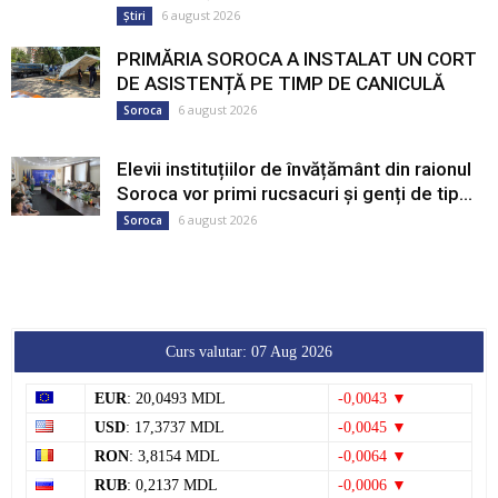
6 august 2026
Știri
PRIMĂRIA SOROCA A INSTALAT UN CORT
DE ASISTENȚĂ PE TIMP DE CANICULĂ
6 august 2026
Soroca
Elevii instituțiilor de învățământ din raionul
Soroca vor primi rucsacuri și genți de tip...
6 august 2026
Soroca
Curs valutar: 07 Aug 2026
EUR
: 20,0493 MDL
-0,0043 ▼
USD
: 17,3737 MDL
-0,0045 ▼
RON
: 3,8154 MDL
-0,0064 ▼
RUB
: 0,2137 MDL
-0,0006 ▼