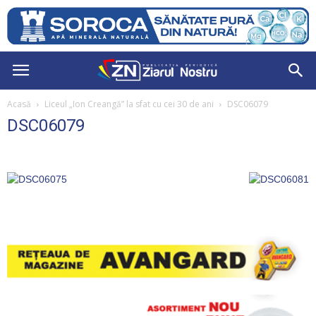
Acasă
Liceul „Ion Creangă” la sfat cu cei 30 de ani
DSC06079
DSC06079