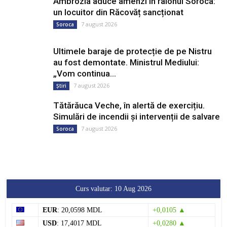
Ambrozia aduce amenzi în raionul Soroca:
un locuitor din Răcovăț sancționat
7 august 2026
Soroca
Ultimele baraje de protecție de pe Nistru
au fost demontate. Ministrul Mediului:
„Vom continua...
7 august 2026
Știri
Tătărăuca Veche, în alertă de exercițiu.
Simulări de incendii și intervenții de salvare
7 august 2026
Soroca
Curs valutar: 10 Aug 2026
EUR
: 20,0598 MDL
+0,0105 ▲
USD
: 17,4017 MDL
+0,0280 ▲