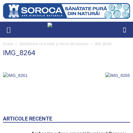
Acasă
Sărbătoare cu tradiții și miros de busuioc
IMG_8264
IMG_8264
ARTICOLE RECENTE