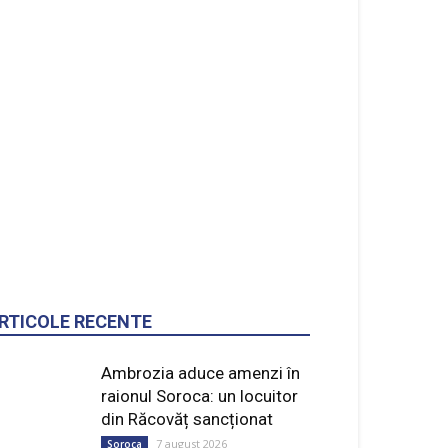
RTICOLE RECENTE
Ambrozia aduce amenzi în
raionul Soroca: un locuitor
din Răcovăț sancționat
7 august 2026
Soroca