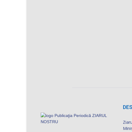
DES
Ziaru
Mini
numă