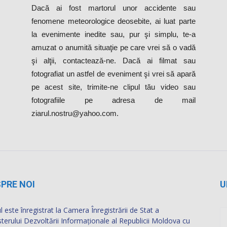
fenomene meteorologice deosebite, ai luat parte
la evenimente inedite sau, pur şi simplu, te-a
amuzat o anumită situaţie pe care vrei să o vadă
şi alţii, contactează-ne. Dacă ai filmat sau
fotografiat un astfel de eveniment şi vrei să apară
pe acest site, trimite-ne clipul tău video sau
fotografiile pe adresa de mail
ziarul.nostru@yahoo.com.
PRE NOI
U
l este înregistrat la Camera Înregistrării de Stat a
sterului Dezvoltării Informaţionale al Republicii Moldova cu
rul de identificare de stat 1019607002666.