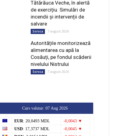
Tătărăuca Veche, în alertă
de exercițiu. Simulări de
incendii și intervenții de
salvare
7 august 2026
Soroca
Autoritățile monitorizează
alimentarea cu apă la
Cosăuți, pe fondul scăderii
nivelului Nistrului
7 august 2026
Soroca
Curs valutar: 07 Aug 2026
EUR
: 20,0493 MDL
-0,0043 ▼
USD
: 17,3737 MDL
-0,0045 ▼