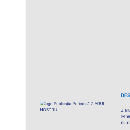
DES
Ziaru
Mini
numă