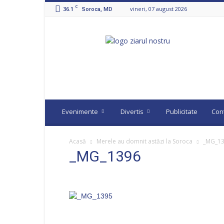
C
36.1
vineri, 07 august 2026
Soroca, MD
Ziarul
Nostru
Evenimente
Divertis
Publicitate
Con
Acasă
Merele au domnit astăzi la Soroca
_MG_1
_MG_1396