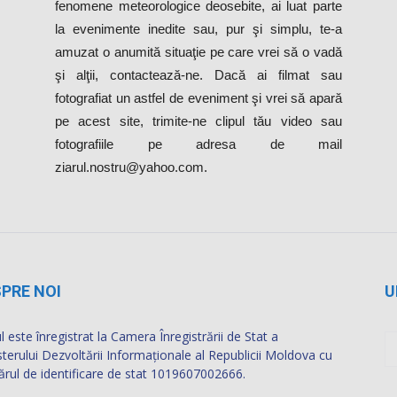
fenomene meteorologice deosebite, ai luat parte
la evenimente inedite sau, pur şi simplu, te-a
amuzat o anumită situaţie pe care vrei să o vadă
şi alţii, contactează-ne. Dacă ai filmat sau
fotografiat un astfel de eveniment şi vrei să apară
pe acest site, trimite-ne clipul tău video sau
fotografiile pe adresa de mail
ziarul.nostru@yahoo.com.
PRE NOI
U
l este înregistrat la Camera Înregistrării de Stat a
sterului Dezvoltării Informaţionale al Republicii Moldova cu
rul de identificare de stat 1019607002666.