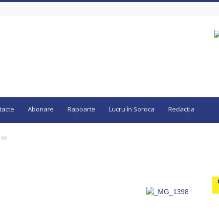
tacte
Abonare
Rapoarte
Lucru în Soroca
Redacția
396