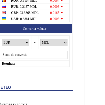
RON
: 3,8154 MDL
-0,0064 ▼
RUB
: 0,2137 MDL
-0,0006 ▼
GBP
: 23,3868 MDL
-0,0165 ▼
UAH
: 0,3881 MDL
-0,0005 ▼
Convertor valutar
»
Rezultat:
-
ETEO