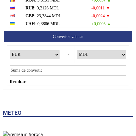
RON
: 3,8191 MDL
+0,0037 ▲
RUB
: 0,2126 MDL
-0,0011 ▼
GBP
: 23,3844 MDL
-0,0024 ▼
UAH
: 0,3886 MDL
+0,0005 ▲
Convertor valutar
»
Rezultat:
-
METEO