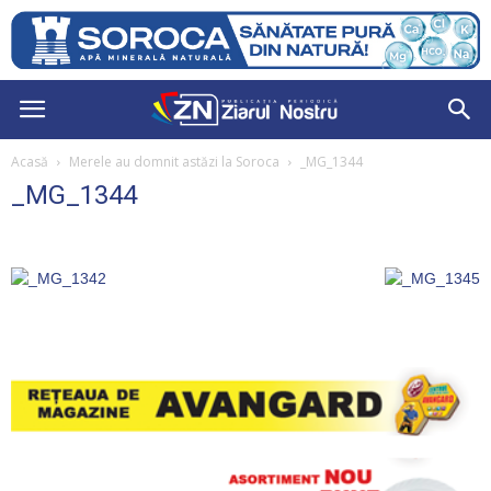
Acasă
Merele au domnit astăzi la Soroca
_MG_1344
_MG_1344