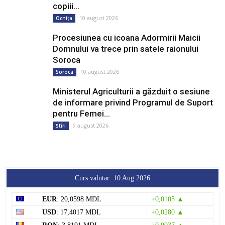
copiii...
10 august 2026
Ocnița
Procesiunea cu icoana Adormirii Maicii
Domnului va trece prin satele raionului
Soroca
10 august 2026
Soroca
Ministerul Agriculturii a găzduit o sesiune
de informare privind Programul de Suport
pentru Femei...
9 august 2026
Știri
Curs valutar: 10 Aug 2026
EUR
: 20,0598 MDL
+0,0105 ▲
USD
: 17,4017 MDL
+0,0280 ▲