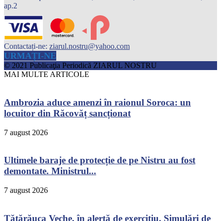
ap.2
Contactați-ne:
ziarul.nostru@yahoo.com
URMAȚI-NE
© 2021 Publicaţia Periodică ZIARUL NOSTRU
MAI MULTE ARTICOLE
Ambrozia aduce amenzi în raionul Soroca: un
locuitor din Răcovăț sancționat
7 august 2026
Ultimele baraje de protecție de pe Nistru au fost
demontate. Ministrul...
7 august 2026
Tătărăuca Veche, în alertă de exercițiu. Simulări de