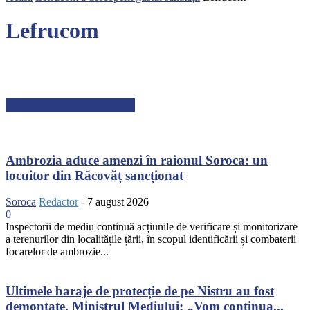
Lefrucom
ARTICOLE RECENTE
Ambrozia aduce amenzi în raionul Soroca: un
locuitor din Răcovăț sancționat
Soroca
Redactor
-
7 august 2026
0
Inspectorii de mediu continuă acțiunile de verificare și monitorizare
a terenurilor din localitățile țării, în scopul identificării și combaterii
focarelor de ambrozie...
Ultimele baraje de protecție de pe Nistru au fost
demontate. Ministrul Mediului: „Vom continua...