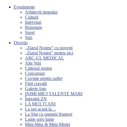
Evenimente
Arhitecții timpului
Cultură
Interviuri
Reportaje
Sport
Știri
Divertis
,,Ziarul Nostru” cu povești
„Ziarul Nostru” pentru pici
ABC-UL MEDICAL
Alte Știri
Cititorul nostru
Concursuri
Cuvinte pentru suflet
Fără cravată
Galerie foto
INIMI MICI,TALENTE MARI
Întreabă ZN
LA MULŢI ANI
La noi acasă la…
La Sfat cu oameni frumoși
Lume soro lume
Mini-Miss & Mini-Mister