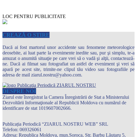
LOC PENTRU PUBLICITATE
CREAZĂ O ȘTIRE
Dacă ai fost martorul unor accidente sau fenomene meteorologice
deosebite, ai luat parte la evenimente inedite sau, pur şi simplu, te-a
amuzat o anumită situaţie pe care vrei să o vadă şi alţii, contactează-
ne. Dacă ai filmat sau fotografiat un astfel de eveniment şi vrei să
apară pe acest site, trimite-ne clipul tău video sau fotografiile pe
adresa de mail ziarul.nostru@yahoo.com.
DESPRE NOI
Ziarul este înregistrat la Camera Înregistrării de Stat a Ministerului
Dezvoltării Informaţionale al Republicii Moldova cu numărul de
identificare de stat 1019607002666.
Publicația Periodică “ZIARUL NOSTRU WEB” SRL
Telefon: 069326061
Adresa: Republica Moldova, mun.Soroca, Str. Barbu Lăutaru 5,