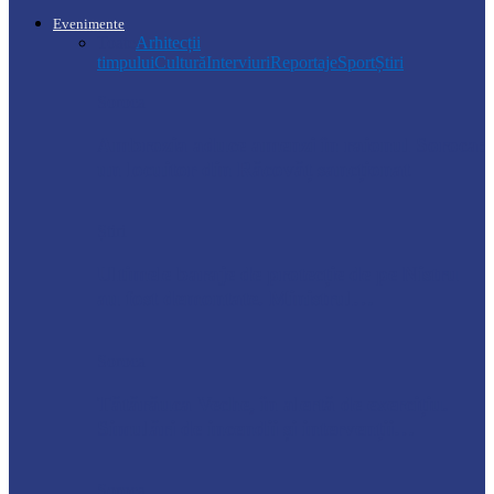
Evenimente
Toate
Arhitecții
timpului
Cultură
Interviuri
Reportaje
Sport
Știri
Soroca
Ambrozia aduce amenzi în raionul Soroca:
un locuitor din Răcovăț sancționat
Știri
Ultimele baraje de protecție de pe Nistru
au fost demontate. Ministrul…
Soroca
Tătărăuca Veche, în alertă de exercițiu.
Simulări de incendii și intervenții…
Soroca