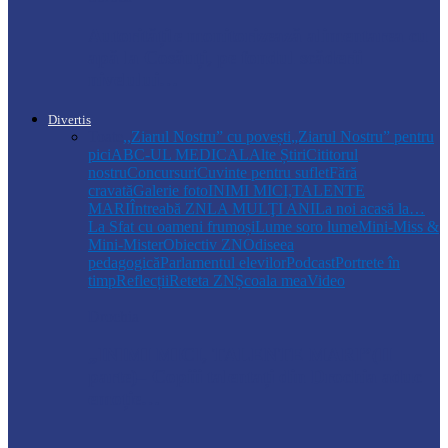
Autoritățile monitorizează alimentarea cu
apă la Cosăuți, pe fondul scăderii
nivelului…
Divertis
Toate
,,Ziarul Nostru” cu povești
„Ziarul Nostru” pentru
pici
ABC-UL MEDICAL
Alte Știri
Cititorul
nostru
Concursuri
Cuvinte pentru suflet
Fără
cravată
Galerie foto
INIMI MICI,TALENTE
MARI
Întreabă ZN
LA MULŢI ANI
La noi acasă la…
La Sfat cu oameni frumoși
Lume soro lume
Mini-Miss &
Mini-Mister
Obiectiv ZN
Odiseea
pedagogică
Parlamentul elevilor
Podcast
Portrete în
timp
Reflecții
Reteta ZN
Școala mea
Video
Drochia
„INIMI MICI, TALENTE MARI”(II
parte)– Copiii talentați din Drochia aduc
emoție…