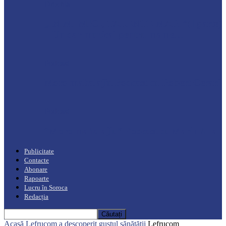
Drochia
„INIMI MICI, TALENTE MARI”(I parte)
– Un dar muzical pentru mame…
Podcast
Moro mahalajiu Podcast cu Robert Cerari
Podcast
“Moro mahalajiu” Podcast cu Marin Alla
Publicitate
Contacte
Abonare
Rapoarte
Lucru în Soroca
Redacția
Acasă
Lefrucom a descoperit gustul sănătății
Lefrucom