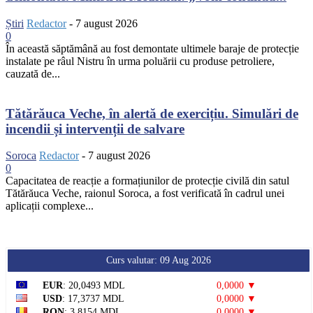
Știri
Redactor
-
7 august 2026
0
În această săptămână au fost demontate ultimele baraje de protecție
instalate pe râul Nistru în urma poluării cu produse petroliere,
cauzată de...
Tătărăuca Veche, în alertă de exercițiu. Simulări de
incendii și intervenții de salvare
Soroca
Redactor
-
7 august 2026
0
Capacitatea de reacție a formațiunilor de protecție civilă din satul
Tătărăuca Veche, raionul Soroca, a fost verificată în cadrul unei
aplicații complexe...
Curs valutar: 09 Aug 2026
EUR
: 20,0493 MDL
0,0000 ▼
USD
: 17,3737 MDL
0,0000 ▼
RON
: 3,8154 MDL
0,0000 ▼