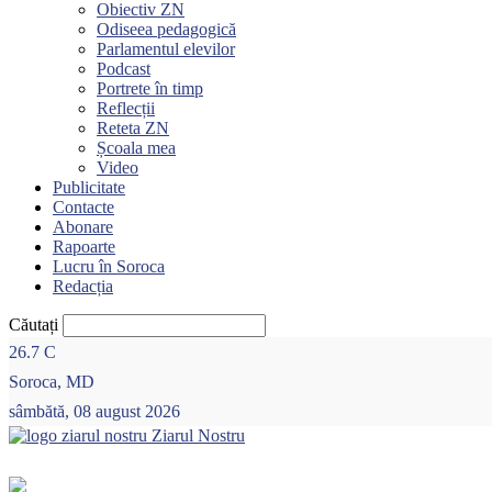
Obiectiv ZN
Odiseea pedagogică
Parlamentul elevilor
Podcast
Portrete în timp
Reflecții
Reteta ZN
Școala mea
Video
Publicitate
Contacte
Abonare
Rapoarte
Lucru în Soroca
Redacția
Căutați
26.7
C
Soroca, MD
sâmbătă, 08 august 2026
Ziarul Nostru