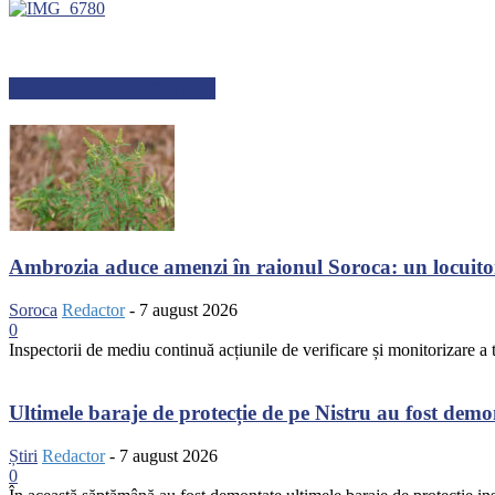
ARTICOLE RECENTE
Ambrozia aduce amenzi în raionul Soroca: un locuito
Soroca
Redactor
-
7 august 2026
0
Inspectorii de mediu continuă acțiunile de verificare și monitorizare a te
Ultimele baraje de protecție de pe Nistru au fost dem
Știri
Redactor
-
7 august 2026
0