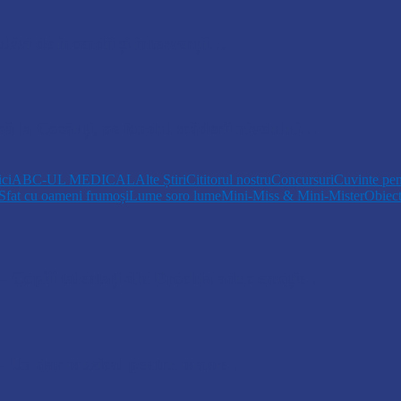
lări de incendii și intervenții…
pă la Cosăuți, pe fondul scăderii nivelului…
ici
ABC-UL MEDICAL
Alte Știri
Cititorul nostru
Concursuri
Cuvinte pen
Sfat cu oameni frumoși
Lume soro lume
Mini-Miss & Mini-Mister
Obiec
opiii talentați din Drochia aduc emoție…
 Un dar muzical pentru mame…