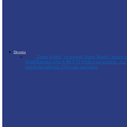
Soroca
Tătărăuca Veche, în alertă de exercițiu. Simu
Soroca
Autoritățile monitorizează alimentarea cu a
Divertis
Toate
,,Ziarul Nostru” cu povești
„Ziarul Nostru” pentru p
MARI
Întreabă ZN
LA MULŢI ANI
La noi acasă la…
La 
timp
Reflecții
Reteta ZN
Școala mea
Video
Drochia
„INIMI MICI, TALENTE MARI”(II parte)– C
Drochia
„INIMI MICI, TALENTE MARI”(I parte) –