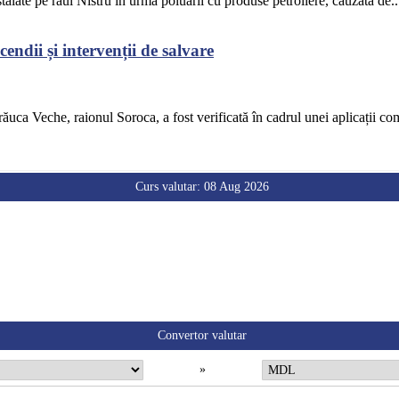
alate pe râul Nistru în urma poluării cu produse petroliere, cauzată de..
endii și intervenții de salvare
răuca Veche, raionul Soroca, a fost verificată în cadrul unei aplicații co
Curs valutar: 08 Aug 2026
Convertor valutar
»