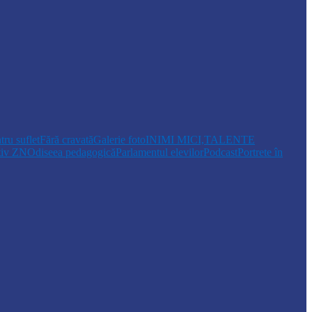
tru suflet
Fără cravată
Galerie foto
INIMI MICI,TALENTE
tiv ZN
Odiseea pedagogică
Parlamentul elevilor
Podcast
Portrete în