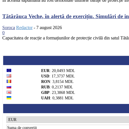
În această săptămână au fost demontate ultimele baraje de protecție inst
Tătărăuca Veche, în alertă de exercițiu. Simulări de inc
Soroca
Redactor
-
7 august 2026
0
Capacitatea de reacție a formațiunilor de protecție civilă din satul Tătă
EUR
: 20,0493 MDL
USD
: 17,3737 MDL
RON
: 3,8154 MDL
RUB
: 0,2137 MDL
GBP
: 23,3868 MDL
UAH
: 0,3881 MDL