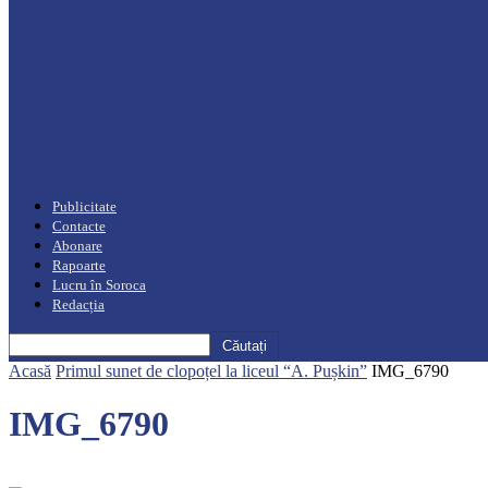
Podcast
Moro mahalajiu Podcast cu Robert Cerari
Podcast
“Moro mahalajiu” Podcast cu Marin Alla
Publicitate
Contacte
Abonare
Rapoarte
Lucru în Soroca
Redacția
Acasă
Primul sunet de clopoțel la liceul “A. Pușkin”
IMG_6790
IMG_6790