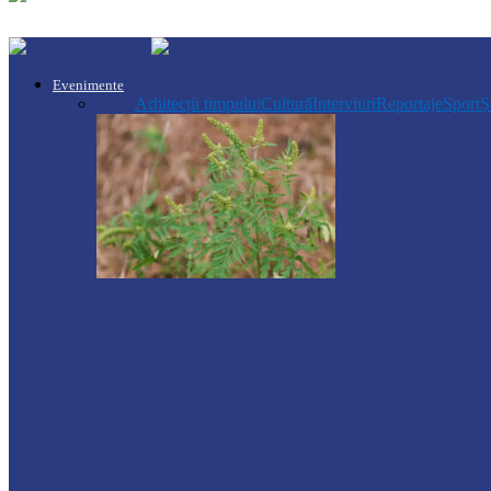
Evenimente
Toate
Arhitecții timpului
Cultură
Interviuri
Reportaje
Sport
Ș
Soroca
Ambrozia aduce amenzi în raionul Soroca: u
Știri
Ultimele baraje de protecție de pe Nistru a