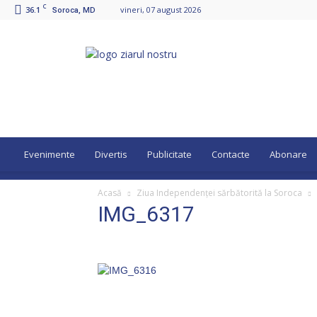
C
36.1
vineri, 07 august 2026
Soroca, MD
Ziarul
Nostru
Evenimente
Divertis
Publicitate
Contacte
Abonare
Acasă
Ziua Independenței sărbătorită la Soroca
IMG_6317