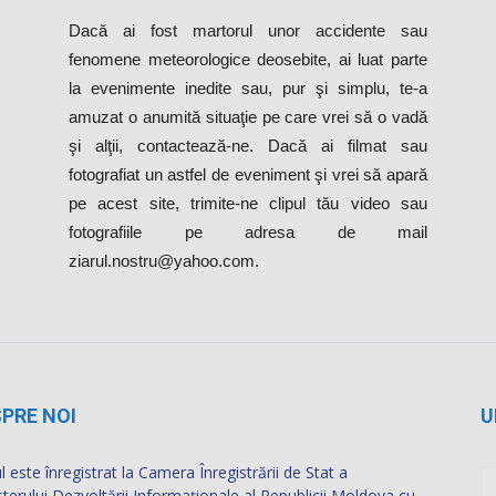
Dacă ai fost martorul unor accidente sau
fenomene meteorologice deosebite, ai luat parte
la evenimente inedite sau, pur şi simplu, te-a
amuzat o anumită situaţie pe care vrei să o vadă
şi alţii, contactează-ne. Dacă ai filmat sau
fotografiat un astfel de eveniment şi vrei să apară
pe acest site, trimite-ne clipul tău video sau
fotografiile pe adresa de mail
ziarul.nostru@yahoo.com.
PRE NOI
U
l este înregistrat la Camera Înregistrării de Stat a
sterului Dezvoltării Informaţionale al Republicii Moldova cu