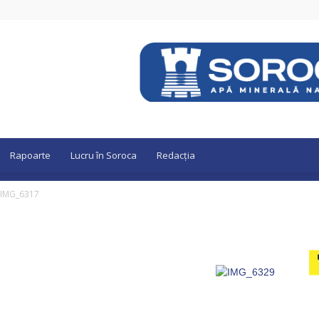
Rapoarte
Lucru în Soroca
Redacția
IMG_6317