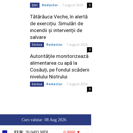
Redactor
-
7 august 2026
Știri
0
Tătărăuca Veche, în alertă
de exercițiu. Simulări de
incendii și intervenții de
salvare
Redactor
-
7 august 2026
Soroca
0
Autoritățile monitorizează
alimentarea cu apă la
Cosăuți, pe fondul scăderii
nivelului Nistrului
Redactor
-
7 august 2026
Soroca
0
Curs valutar: 08 Aug 2026
EUR
: 20,0493 MDL
0,0000 ▼