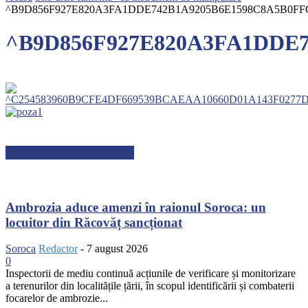
^B9D856F927E820A3FA1DDE742B1A9205B6E1598C8A5B0FFC4E^
^B9D856F927E820A3FA1DDE74
ARTICOLE RECENTE
Ambrozia aduce amenzi în raionul Soroca: un
locuitor din Răcovăț sancționat
Soroca
Redactor
-
7 august 2026
0
Inspectorii de mediu continuă acțiunile de verificare și monitorizare
a terenurilor din localitățile țării, în scopul identificării și combaterii
focarelor de ambrozie...