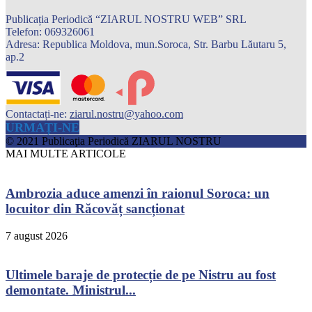
Publicația Periodică “ZIARUL NOSTRU WEB” SRL
Telefon: 069326061
Adresa: Republica Moldova, mun.Soroca, Str. Barbu Lăutaru 5,
ap.2
Contactați-ne:
ziarul.nostru@yahoo.com
URMAȚI-NE
© 2021 Publicaţia Periodică ZIARUL NOSTRU
MAI MULTE ARTICOLE
Ambrozia aduce amenzi în raionul Soroca: un
locuitor din Răcovăț sancționat
7 august 2026
Ultimele baraje de protecție de pe Nistru au fost
demontate. Ministrul...