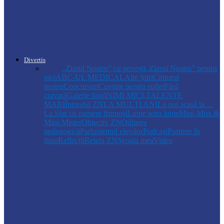
Autoritățile monitorizează alimentarea cu
apă la Cosăuți, pe fondul scăderii
nivelului…
Divertis
Toate
,,Ziarul Nostru” cu povești
„Ziarul Nostru” pentru
pici
ABC-UL MEDICAL
Alte Știri
Cititorul
nostru
Concursuri
Cuvinte pentru suflet
Fără
cravată
Galerie foto
INIMI MICI,TALENTE
MARI
Întreabă ZN
LA MULŢI ANI
La noi acasă la…
La Sfat cu oameni frumoși
Lume soro lume
Mini-Miss &
Mini-Mister
Obiectiv ZN
Odiseea
pedagogică
Parlamentul elevilor
Podcast
Portrete în
timp
Reflecții
Reteta ZN
Școala mea
Video
Drochia
„INIMI MICI, TALENTE MARI”(II
parte)– Copiii talentați din Drochia aduc
emoție…