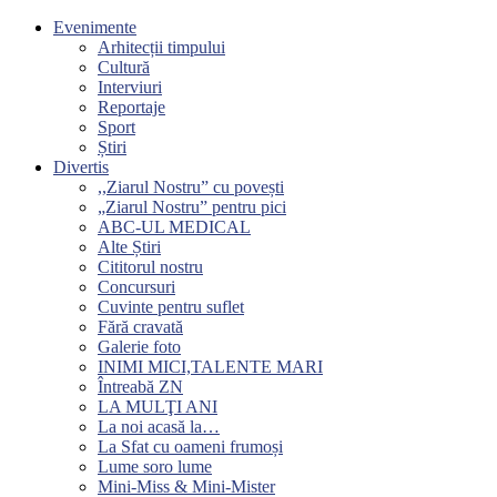
Evenimente
Arhitecții timpului
Cultură
Interviuri
Reportaje
Sport
Știri
Divertis
,,Ziarul Nostru” cu povești
„Ziarul Nostru” pentru pici
ABC-UL MEDICAL
Alte Știri
Cititorul nostru
Concursuri
Cuvinte pentru suflet
Fără cravată
Galerie foto
INIMI MICI,TALENTE MARI
Întreabă ZN
LA MULŢI ANI
La noi acasă la…
La Sfat cu oameni frumoși
Lume soro lume
Mini-Miss & Mini-Mister