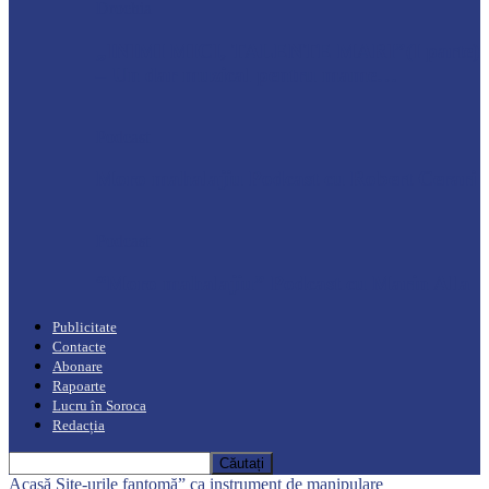
Drochia
„INIMI MICI, TALENTE MARI”(I parte)
– Un dar muzical pentru mame…
Podcast
Moro mahalajiu Podcast cu Robert Cerari
Podcast
“Moro mahalajiu” Podcast cu Marin Alla
Publicitate
Contacte
Abonare
Rapoarte
Lucru în Soroca
Redacția
Acasă
Site-urile fantomă” ca instrument de manipulare