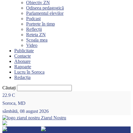
Obiectiv ZN
Odiseea pedagogică
Parlamentul elevilor
Podcast
Portrete în timp
Reflecții
Reteta ZN
Școala mea
Video
Publicitate
Contacte
Abonare
Rapoarte
Lucru în Soroca
Redacția
Căutați
22.9
C
Soroca, MD
sâmbătă, 08 august 2026
Ziarul Nostru