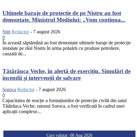
Ultimele baraje de protecție de pe Nistru au fost
demontate. Ministrul Mediului: „Vom continua...
Știri
Redactor
-
7 august 2026
0
În această săptămână au fost demontate ultimele baraje de protecție
instalate pe râul Nistru în urma poluării cu produse petroliere,
cauzată de...
Tătărăuca Veche, în alertă de exercițiu. Simulări de
incendii și intervenții de salvare
Soroca
Redactor
-
7 august 2026
0
Capacitatea de reacție a formațiunilor de protecție civilă din satul
Tătărăuca Veche, raionul Soroca, a fost verificată în cadrul unei
aplicații complexe...
Curs valutar: 08 Aug 2026