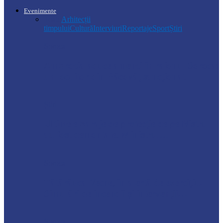
Evenimente
Toate
Arhitecții
timpului
Cultură
Interviuri
Reportaje
Sport
Știri
Soroca
Ambrozia aduce amenzi în raionul Soroca:
un locuitor din Răcovăț sancționat
Știri
Ultimele baraje de protecție de pe Nistru
au fost demontate. Ministrul…
Soroca
Tătărăuca Veche, în alertă de exercițiu.
Simulări de incendii și intervenții…
Soroca