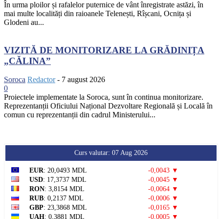
În urma ploilor și rafalelor puternice de vânt înregistrate astăzi, în
mai multe localități din raioanele Telenești, Rîșcani, Ocnița și
Glodeni au...
VIZITĂ DE MONITORIZARE LA GRĂDINIȚA
„CĂLINA”
Soroca
Redactor
-
7 august 2026
0
Proiectele implementate la Soroca, sunt în continua monitorizare.
Reprezentanții Oficiului Național Dezvoltare Regională și Locală în
comun cu reprezentanții din cadrul Ministerului...
Curs valutar: 07 Aug 2026
EUR
: 20,0493 MDL
-0,0043 ▼
USD
: 17,3737 MDL
-0,0045 ▼
RON
: 3,8154 MDL
-0,0064 ▼
RUB
: 0,2137 MDL
-0,0006 ▼
GBP
: 23,3868 MDL
-0,0165 ▼
UAH
: 0,3881 MDL
-0,0005 ▼