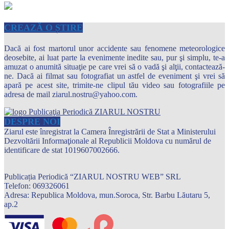
CREAZĂ O ȘTIRE
Dacă ai fost martorul unor accidente sau fenomene meteorologice
deosebite, ai luat parte la evenimente inedite sau, pur şi simplu, te-a
amuzat o anumită situaţie pe care vrei să o vadă şi alţii, contactează-
ne. Dacă ai filmat sau fotografiat un astfel de eveniment şi vrei să
apară pe acest site, trimite-ne clipul tău video sau fotografiile pe
adresa de mail ziarul.nostru@yahoo.com.
DESPRE NOI
Ziarul este înregistrat la Camera Înregistrării de Stat a Ministerului
Dezvoltării Informaţionale al Republicii Moldova cu numărul de
identificare de stat 1019607002666.
Publicația Periodică “ZIARUL NOSTRU WEB” SRL
Telefon: 069326061
Adresa: Republica Moldova, mun.Soroca, Str. Barbu Lăutaru 5,
ap.2