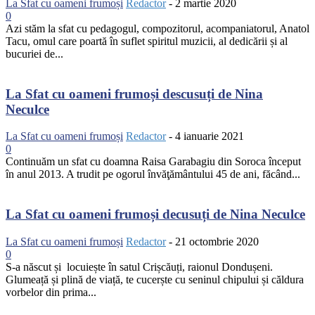
La Sfat cu oameni frumoși
Redactor
-
2 martie 2020
0
Azi stăm la sfat cu pedagogul, compozitorul, acompaniatorul, Anatol
Tacu, omul care poartă în suflet spiritul muzicii, al dedicării și al
bucuriei de...
La Sfat cu oameni frumoși descusuți de Nina
Neculce
La Sfat cu oameni frumoși
Redactor
-
4 ianuarie 2021
0
Continuăm un sfat cu doamna Raisa Garabagiu din Soroca început
în anul 2013. A trudit pe ogorul învăţământului 45 de ani, făcând...
La Sfat cu oameni frumoși decusuți de Nina Neculce
La Sfat cu oameni frumoși
Redactor
-
21 octombrie 2020
0
S-a născut și locuiește în satul Crișcăuți, raionul Dondușeni.
Glumeață și plină de viață, te cucerște cu seninul chipului și căldura
vorbelor din prima...