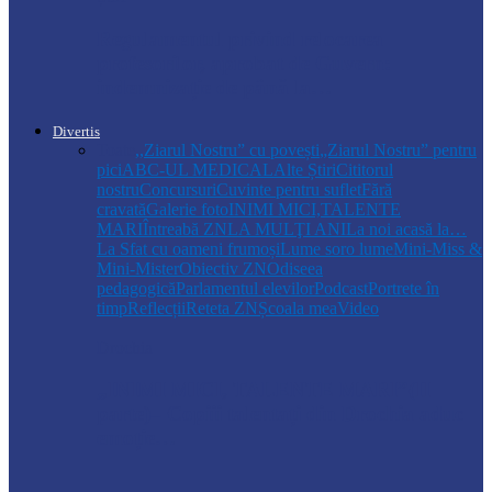
Regulamentul privind relocarea
profesorilor, aprobat de Guvern:
indemnizație de până la…
Divertis
Toate
,,Ziarul Nostru” cu povești
„Ziarul Nostru” pentru
pici
ABC-UL MEDICAL
Alte Știri
Cititorul
nostru
Concursuri
Cuvinte pentru suflet
Fără
cravată
Galerie foto
INIMI MICI,TALENTE
MARI
Întreabă ZN
LA MULŢI ANI
La noi acasă la…
La Sfat cu oameni frumoși
Lume soro lume
Mini-Miss &
Mini-Mister
Obiectiv ZN
Odiseea
pedagogică
Parlamentul elevilor
Podcast
Portrete în
timp
Reflecții
Reteta ZN
Școala mea
Video
Drochia
„INIMI MICI, TALENTE MARI”(II
parte)– Copiii talentați din Drochia aduc
emoție…