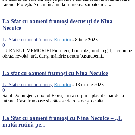
raionul Florești. Ne-am întâlnit la frumoasa sărbătoare a...
La Sfat cu oameni frumoși descusuți de Nina
Neculce
La Sfat cu oameni frumoși
Redactor
-
8 iulie 2023
0
TURNEUL MEMORIEI Fiori reci, fiori calzi, nod în gât, lacrimi pe
obraz, revoltă, ură, dar și mândrie pentru basarabenii...
La sfat cu oameni frumoși cu Nina Neculce
La Sfat cu oameni frumoși
Redactor
-
13 martie 2023
0
Satul Domulgeni, raionul Florești m-a surprins plăcut chiar de la
intrare. Case frumoase și arătoase de o parte și de alta a...
La Sfat cu oameni frumoși cu Nina Neculce – „E
multă rutină pe...