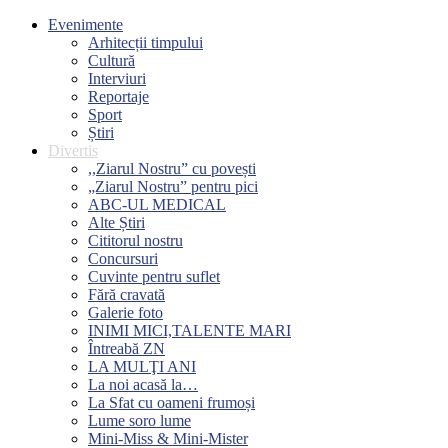
Evenimente
Arhitecții timpului
Cultură
Interviuri
Reportaje
Sport
Știri
Divertis
,,Ziarul Nostru” cu povești
„Ziarul Nostru” pentru pici
ABC-UL MEDICAL
Alte Știri
Cititorul nostru
Concursuri
Cuvinte pentru suflet
Fără cravată
Galerie foto
INIMI MICI,TALENTE MARI
Întreabă ZN
LA MULŢI ANI
La noi acasă la…
La Sfat cu oameni frumoși
Lume soro lume
Mini-Miss & Mini-Mister