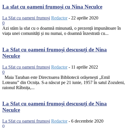
La sfat cu oameni frumoși cu Nina Neculce
La Sfat cu oameni frumoși
Redactor
-
22 aprilie 2020
0
Azi stăm la sfat cu o doamnă minunată, o prezență impunătoare în
viața unei comunități și nu numai, o doamnă înzestrată cu...
La Sfat cu oameni frumoși descusuți de Nina
Neculce
La Sfat cu oameni frumoși
Redactor
-
11 aprilie 2022
0
Maia Taraban este Directoarea Bibliotecii orășenești „Emil
Loteanu” din Ocnița. S-a născut pe 21 iunie, 1957 în satul Zozuleni,
raionul Râbnița,...
La Sfat cu oameni frumoși descusuți de Nina
Neculce
La Sfat cu oameni frumoși
Redactor
-
6 decembrie 2020
0