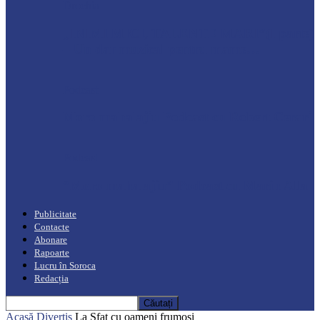
Drochia
„INIMI MICI, TALENTE MARI”(I parte)
– Un dar muzical pentru mame…
Podcast
Moro mahalajiu Podcast cu Robert Cerari
Podcast
“Moro mahalajiu” Podcast cu Marin Alla
Publicitate
Contacte
Abonare
Rapoarte
Lucru în Soroca
Redacția
Acasă
Divertis
La Sfat cu oameni frumoși