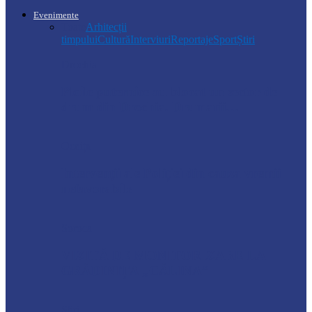
Evenimente
Toate
Arhitecții
timpului
Cultură
Interviuri
Reportaje
Sport
Știri
Drochia
Ploile puternice au blocat un sector de
drum din Drochia. Drumarii…
Ocnița
Intervenții ale Poliției din cauza vremii
nefavorabile
Soroca
VIZITĂ DE MONITORIZARE LA
GRĂDINIȚA „CĂLINA”
Știri