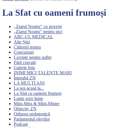
La Sfat cu oameni frumoși
,,Ziarul Nostru" cu povești
„Ziarul Nostru” pentru pici
ABC-UL MEDICAL
Alte Știri
Cititorul nostru
Concursuri
Cuvinte pentru suflet
Fără cravată
Galerie foto
INIMI MICI,TALENTE MARI
Întreabă ZN
LA MULŢI ANI
La noi acasă la...
La Sfat cu oameni frumoși
Lume soro lume
Mini-Miss & Mini-Mister
Obiectiv ZN
Odiseea pedagogică
Parlamentul elevilor
Podcast