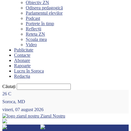
Obiectiv ZN
Odiseea pedagogică
Parlamentul elevilor
Podcast
Portrete în timp
Reflecții
Reteta ZN
Școala mea
Video
Publicitate
Contacte
Abonare
Rapoarte
Lucru în Soroca
Redacția
Căutați
26
C
Soroca, MD
vineri, 07 august 2026
Ziarul Nostru