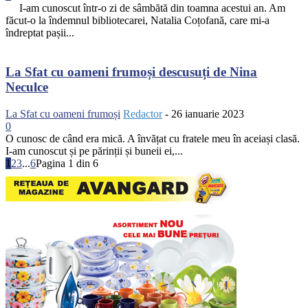
I-am cunoscut într-o zi de sâmbătă din toamna acestui an. Am
făcut-o la îndemnul bibliotecarei, Natalia Coțofană, care mi-a
îndreptat pașii...
La Sfat cu oameni frumoși descusuți de Nina
Neculce
La Sfat cu oameni frumoși
Redactor
-
26 ianuarie 2023
0
O cunosc de când era mică. A învățat cu fratele meu în aceiași clasă.
I-am cunoscut și pe părinții și buneii ei,...
1
2
3
...
6
Pagina 1 din 6