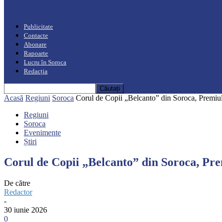
“Moro mahalajiu” Podcast cu Marin Alla
Publicitate
Contacte
Abonare
Rapoarte
Lucru în Soroca
Redacția
Acasă
Regiuni
Soroca
Corul de Copii „Belcanto” din Soroca, Premiul 
Regiuni
Soroca
Evenimente
Știri
Corul de Copii „Belcanto” din Soroca, Pre
De către
Redactor
-
30 iunie 2026
0