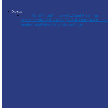
Tutun ascuns pe corp, depistat la punctul de
Divertis
Toate
,,Ziarul Nostru” cu povești
„Ziarul Nostru” pentru p
MARI
Întreabă ZN
LA MULŢI ANI
La noi acasă la…
La 
timp
Reflecții
Reteta ZN
Școala mea
Video
Drochia
„INIMI MICI, TALENTE MARI”(II parte)– C
Drochia
„INIMI MICI, TALENTE MARI”(I parte) –
Podcast
Moro mahalajiu Podcast cu Robert Cerari
Podcast