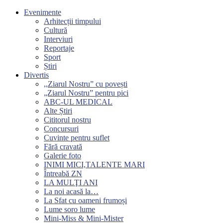
Evenimente
Arhitecții timpului
Cultură
Interviuri
Reportaje
Sport
Știri
Divertis
,,Ziarul Nostru” cu povești
„Ziarul Nostru” pentru pici
ABC-UL MEDICAL
Alte Știri
Cititorul nostru
Concursuri
Cuvinte pentru suflet
Fără cravată
Galerie foto
INIMI MICI,TALENTE MARI
Întreabă ZN
LA MULŢI ANI
La noi acasă la…
La Sfat cu oameni frumoși
Lume soro lume
Mini-Miss & Mini-Mister