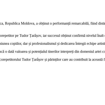
a, Republica Moldova, a obținut o performanță remarcabilă, fiind distin
titor pe Tudor Țarâșov, iar succesul obținut confirmă nivelul înalt de pr
siunea copiilor, dar și profesionalismul și dedicarea întregii echipe artisti
o dată valoarea și potențialul tinerilor interpreți din domeniul artei co
repetitorului Tudor Țarâșov și părinților care au contribuit la această 