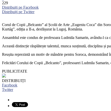
229
Distribuiți pe Facebook
Distribuiți pe Twitter
Corul de Copii „Belcanto” al Școlii de Arte „Eugeniu Coca” din Soroc
Kurtág”, ediția a II-a, desfășurat la Lugoj, România.
Ansamblul este condus de profesoara Ludmila Samarin, avându-l ca corepe
Această distincție răsplătește talentul, munca susținută, disciplina și pa
Reușita reprezintă un motiv de mândrie pentru Soroca, demonstrând încă 
Felicitări Corului de Copii „Belcanto”, profesoarei Ludmila Samarin, co
PUBLICITATE
DISTRIBUIȚI
Facebook
Twitter