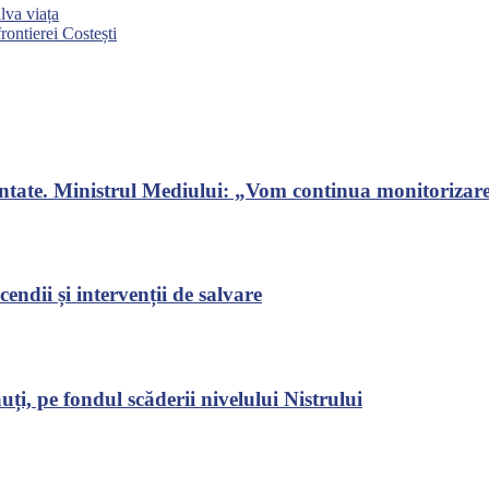
alva viața
rontierei Costești
ontate. Ministrul Mediului: „Vom continua monitorizarea
endii și intervenții de salvare
ți, pe fondul scăderii nivelului Nistrului