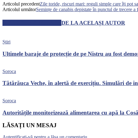
Articolul precedent
Zile toride, riscuri mari: reguli simple care îți pot s
Articolul următor
Semințe de canabis depistate în punctul de trecere a f
ARTICOLE SIMILARE
DE LA ACELAȘI AUTOR
Știri
Ultimele baraje de protecție de pe Nistru au fost dem
Soroca
Tătărăuca Veche, în alertă de exercițiu. Simulări de inc
Soroca
Autoritățile monitorizează alimentarea cu apă la Cosău
LĂSAȚI UN MESAJ
Autentificați-vă pentru a lăsa un comentariu