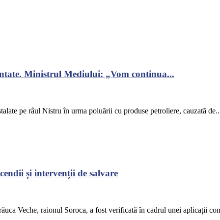
ontate. Ministrul Mediului: „Vom continua...
alate pe râul Nistru în urma poluării cu produse petroliere, cauzată de..
endii și intervenții de salvare
răuca Veche, raionul Soroca, a fost verificată în cadrul unei aplicații co