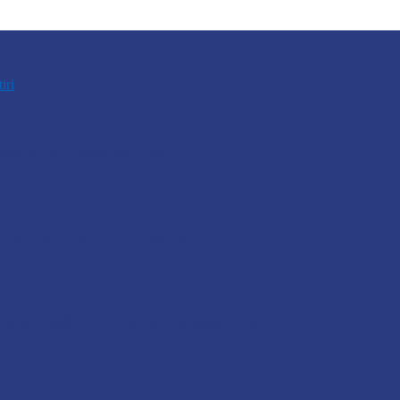
tiri
u fost demontate. Ministrul…
lări de incendii și intervenții…
pă la Cosăuți, pe fondul scăderii nivelului…