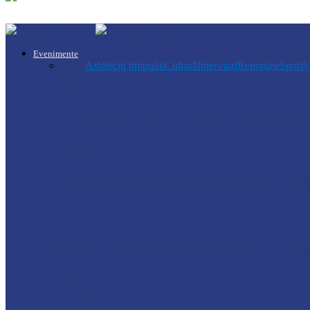
Evenimente
Toate
Arhitecții timpului
Cultură
Interviuri
Reportaje
Sport
Ș
Știri
Ultimele baraje de protecție de pe Nistru a
Soroca
Tătărăuca Veche, în alertă de exercițiu. Simu
Soroca
Autoritățile monitorizează alimentarea cu a
Ocnița