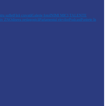
tru suflet
Fără cravată
Galerie foto
INIMI MICI,TALENTE
tiv ZN
Odiseea pedagogică
Parlamentul elevilor
Podcast
Portrete în