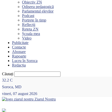
Obiectiv ZN
Odiseea pedagogică
Parlamentul elevilor
Podcast
Portrete în timp
Reflecții
Reteta ZN
Școala mea
Video
Publicitate
Contacte
Abonare
Rapoarte
Lucru în Soroca
Redacția
Căutați
32.2
C
Soroca, MD
vineri, 07 august 2026
Ziarul Nostru