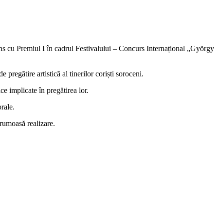
s cu Premiul I în cadrul Festivalului – Concurs Internațional „György
egătire artistică al tinerilor coriști soroceni.
ce implicate în pregătirea lor.
rale.
frumoasă realizare.