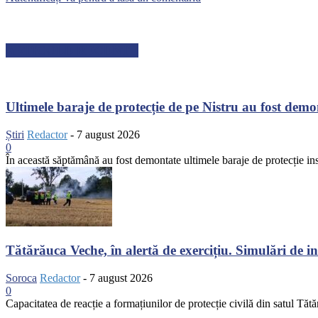
ARTICOLE RECENTE
Ultimele baraje de protecție de pe Nistru au fost dem
Știri
Redactor
-
7 august 2026
0
În această săptămână au fost demontate ultimele baraje de protecție inst
Tătărăuca Veche, în alertă de exercițiu. Simulări de inc
Soroca
Redactor
-
7 august 2026
0
Capacitatea de reacție a formațiunilor de protecție civilă din satul Tătă