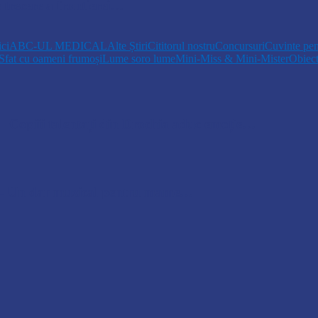
 trecere a frontierei…
ici
ABC-UL MEDICAL
Alte Știri
Cititorul nostru
Concursuri
Cuvinte pen
Sfat cu oameni frumoși
Lume soro lume
Mini-Miss & Mini-Mister
Obiec
opiii talentați din Drochia aduc emoție…
 Un dar muzical pentru mame…