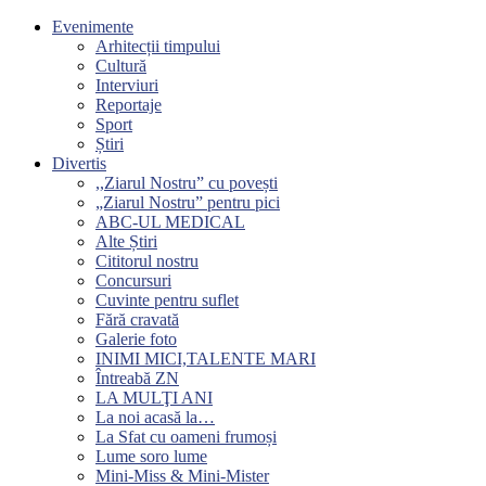
Evenimente
Arhitecții timpului
Cultură
Interviuri
Reportaje
Sport
Știri
Divertis
,,Ziarul Nostru” cu povești
„Ziarul Nostru” pentru pici
ABC-UL MEDICAL
Alte Știri
Cititorul nostru
Concursuri
Cuvinte pentru suflet
Fără cravată
Galerie foto
INIMI MICI,TALENTE MARI
Întreabă ZN
LA MULŢI ANI
La noi acasă la…
La Sfat cu oameni frumoși
Lume soro lume
Mini-Miss & Mini-Mister