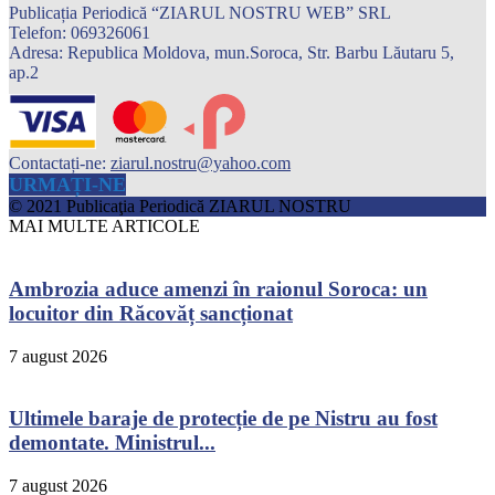
Publicația Periodică “ZIARUL NOSTRU WEB” SRL
Telefon: 069326061
Adresa: Republica Moldova, mun.Soroca, Str. Barbu Lăutaru 5,
ap.2
Contactați-ne:
ziarul.nostru@yahoo.com
URMAȚI-NE
© 2021 Publicaţia Periodică ZIARUL NOSTRU
MAI MULTE ARTICOLE
Ambrozia aduce amenzi în raionul Soroca: un
locuitor din Răcovăț sancționat
7 august 2026
Ultimele baraje de protecție de pe Nistru au fost
demontate. Ministrul...
7 august 2026