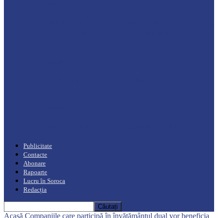
Drochia
„INIMI MICI, TALENTE MARI”(I parte)
– Un dar muzical pentru mame…
Podcast
Moro mahalajiu Podcast cu Robert Cerari
Podcast
“Moro mahalajiu” Podcast cu Marin Alla
Publicitate
Contacte
Abonare
Rapoarte
Lucru în Soroca
Redacția
Acasă
Companiile care participă în învățământul dual vor beneficia