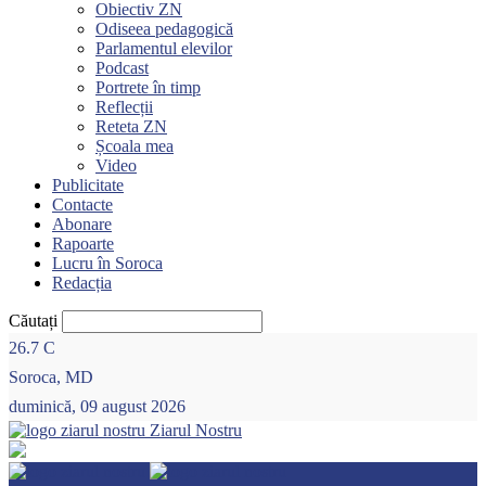
Obiectiv ZN
Odiseea pedagogică
Parlamentul elevilor
Podcast
Portrete în timp
Reflecții
Reteta ZN
Școala mea
Video
Publicitate
Contacte
Abonare
Rapoarte
Lucru în Soroca
Redacția
Căutați
26.7
C
Soroca, MD
duminică, 09 august 2026
Ziarul Nostru