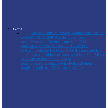
Autoritățile monitorizează alimentarea cu
apă la Cosăuți, pe fondul scăderii
nivelului…
Divertis
Toate
,,Ziarul Nostru” cu povești
„Ziarul Nostru” pentru
pici
ABC-UL MEDICAL
Alte Știri
Cititorul
nostru
Concursuri
Cuvinte pentru suflet
Fără
cravată
Galerie foto
INIMI MICI,TALENTE
MARI
Întreabă ZN
LA MULŢI ANI
La noi acasă la…
La Sfat cu oameni frumoși
Lume soro lume
Mini-Miss &
Mini-Mister
Obiectiv ZN
Odiseea
pedagogică
Parlamentul elevilor
Podcast
Portrete în
timp
Reflecții
Reteta ZN
Școala mea
Video
Drochia
„INIMI MICI, TALENTE MARI”(II
parte)– Copiii talentați din Drochia aduc
emoție…