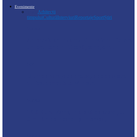
Evenimente
Toate
Arhitecții
timpului
Cultură
Interviuri
Reportaje
Sport
Știri
Soroca
Ambrozia aduce amenzi în raionul Soroca:
un locuitor din Răcovăț sancționat
Știri
Ultimele baraje de protecție de pe Nistru
au fost demontate. Ministrul…
Soroca
Tătărăuca Veche, în alertă de exercițiu.
Simulări de incendii și intervenții…
Soroca