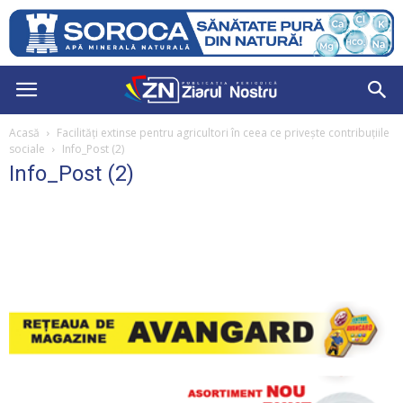
Acasă
Facilități extinse pentru agricultori în ceea ce privește contribuțiile
sociale
Info_Post (2)
Info_Post (2)