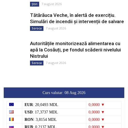
7 august 2026
Știri
Tătărăuca Veche, în alertă de exercițiu.
Simulări de incendii și intervenții de salvare
7 august 2026
Soroca
Autoritățile monitorizează alimentarea cu
apă la Cosăuți, pe fondul scăderii nivelului
Nistrului
7 august 2026
Soroca
Curs valutar: 08 Aug 2026
EUR
: 20,0493 MDL
0,0000 ▼
USD
: 17,3737 MDL
0,0000 ▼
RON
: 3,8154 MDL
0,0000 ▼
RUB
: 0,2137 MDL
0,0000 ▼